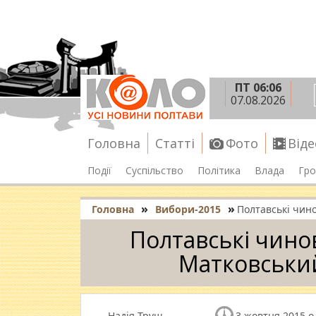
ПТ 06:06
07.08.2026
Головна
Статті
Фото
Віде
Події
Суспільство
Політика
Влада
Гро
»
»
Головна
Вибори-2015
Полтавські чин
Полтавські чино
Матковський
Надія Труш
3 жовтня 2015 о