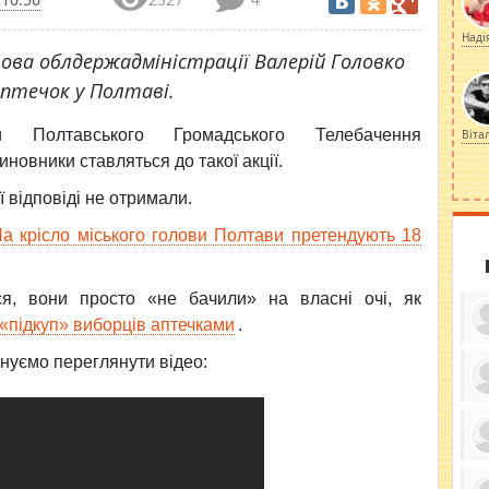
Наді
лова облдержадміністрації Валерій Головко
аптечок у Полтаві.
ти Полтавського Громадського Телебачення
Віта
иновники ставляться до такої акції.
ї відповіді не отримали.
а крісло міського голови Полтави претендують 18
ся, вони просто «не бачили» на власні очі, як
«підкуп» виборців аптечками
.
онуємо переглянути відео:
ку
ди
кр
бе
вы
по