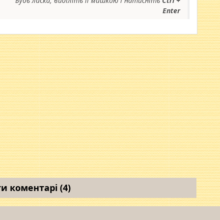
Будь ласка, виділіть її мишкою і натисніть
Ctrl +
Enter
и коментарі (4)