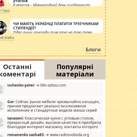
утисків
8 вересня – Міжнародний день солідарності
журналістів.
я Труш
ЧИ МАЮТЬ УКРАЇНЦІ ПЛАТИТИ ТРІЄЧНИКАМ
СТИПЕНДІЇ?
Рідко пишу лонгріди тим паче на такі теми,
але вже просто дістало! Обурюють сьогоднішні
лій Улибін
інсенуації навколо стипендіального питання.
Штучно роздувається ще одна соціальна
Блоги
катастрофа.
Останні
Популярні
коментарі
матеріали
ischenko peter:
⇒ blts-tattoo.com
Gor:
Сейчас рынок мебели чрезвычайно насыщен,
причем предлагают реально эксклюзивное
исполнение и стандартные модели малых серий
хонь, пока видел отличную кухонную мебель по
tavaseni:
Классическая кухня с угловым столом,
зайну, мало походит на стандартные формы, в MebelOk,
прекрасный дизайн, высокое качество я приобрела
еативненько и что главное - со вкусом все в порядке,
благодаря интернет магазину, контакты которого
з ненужных наворотов удорожающих мебель, а это не
 можете просмотреть https://mwood.com.ua.
следний фактор.
romanenko sasha83:
⇒ www.radiosvoboda.org