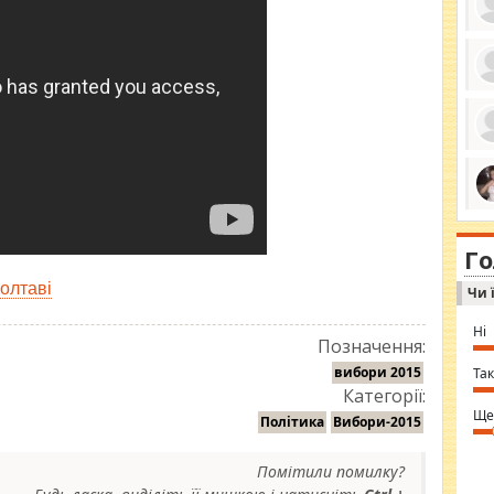
ро
се
да
ос
ін
за
тіл
ком
bea
ми
tha
на
nig
Г
по
in 
Sol
Полтаві
Чи 
Ind
gir
bod
Ні
alw
Позначення:
Mir
you
вибори 2015
Так
⇒ 
Категорії:
Ще
Політика
Вибори-2015
Помітили помилку?