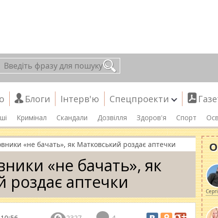
о
Блоги
Інтерв'ю
Спецпроекти
Газе
ші
Кримінал
Скандали
Дозвілля
Здоров'я
Спорт
Осв
О
овники «не бачать», як Матковський роздає аптечки
вники «не бачать», як
 роздає аптечки
Серг
 10:56
2327
4