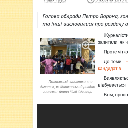
​Голова облради Петро Ворона, го
та інші висловилися про роздачу 
Журналіс
запитали, як ч
Проте чітко
До теми:
Н
кандидатів
Виявляєть
Полтавські чиновники «не
відбувається
бачать», як Матковський роздає
аптечки. Фото Юлії Обелець
Втім, проп