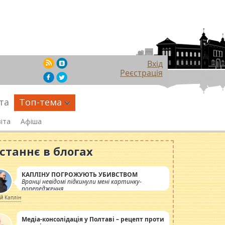
Вхід
Реєстрація
та
Топ-тема
іта
Афіша
станнє в блогах
КАПЛІНУ ПОГРОЖУЮТЬ УБИВСТВОМ
Вранці невідомі підкинули мені картинку-
попередження
ій Каплін
Медіа-консолідація у Полтаві – рецепт проти