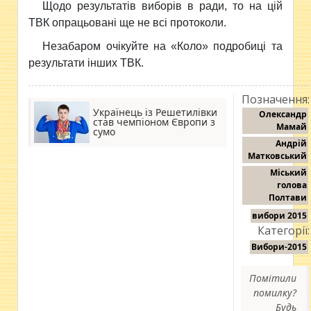
Щодо результатів виборів в ради, то на цій
ТВК опрацьовані ще не всі протоколи.
Незабаром очікуйте на «Коло» подробиці та
результати інших ТВК.
Позначення:
Українець із Решетилівки
Олександр
став чемпіоном Європи з
Мамай
сумо
Андрій
Матковський
Міський
голова
Полтави
вибори 2015
Категорії:
Вибори-2015
Помітили
помилку?
Будь