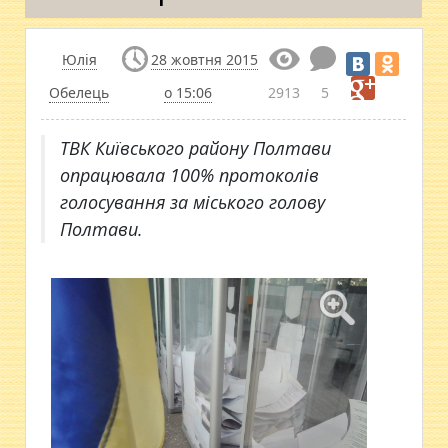
Юлія
28 жовтня 2015
Обелець
о 15:06
2913
5
ТВК Київського району Полтави
опрацювала 100% протоколів
голосування за міського голову
Полтави.