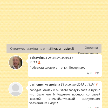
Оновити
Отримувати зміни на e-mail
Коментарів (
5
)
Коментувати
poltavskoua
28 жовтня 2015 о
21:13
#
Победили сахар и аптечки. Позор нам.
0
1
parhomenko snejana
31 жовтня 2015 о 11:54
#
победил Мамай и он этого заслуживает ,а нужно
что было что б Жыденко победил со своей
коаской галимой????Мамай заслужевает
уважения как мэр!!!!