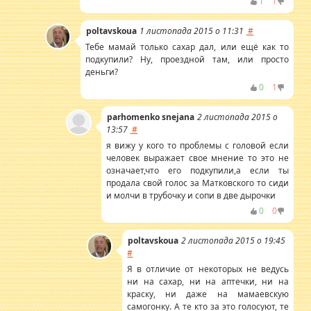
1
1
poltavskoua
1 листопада 2015 о 11:31
#
Тебе мамай только сахар дал, или ещё как то
подкупили? Ну, проездной там, или просто
деньги?
0
1
parhomenko snejana
2 листопада 2015 о
13:57
#
я вижу у кого то проблемы с головой если
человек выражает свое мнение то это не
означает,что его подкупили,а если ты
продала свой голос за Матковского то сиди
и молчи в трубочку и сопи в две дырочки
0
0
poltavskoua
2 листопада 2015 о 19:45
#
Я в отличие от некоторых не ведусь
ни на сахар, ни на аптечки, ни на
краску, ни даже на мамаевскую
самогонку. А те кто за это голосуют, те