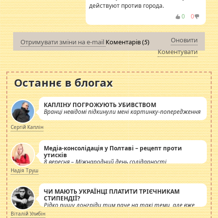
действуют против города.
0
0
Оновити
Отримувати зміни на e-mail
Коментарів (
5
)
Коментувати
Останнє в блогах
КАПЛІНУ ПОГРОЖУЮТЬ УБИВСТВОМ
Вранці невідомі підкинули мені картинку-попередження
Сергій Каплін
Медіа-консолідація у Полтаві – рецепт проти
утисків
8 вересня – Міжнародний день солідарності
журналістів.
Надія Труш
ЧИ МАЮТЬ УКРАЇНЦІ ПЛАТИТИ ТРІЄЧНИКАМ
СТИПЕНДІЇ?
Рідко пишу лонгріди тим паче на такі теми, але вже
просто дістало! Обурюють сьогоднішні інсенуації
Віталій Улибін