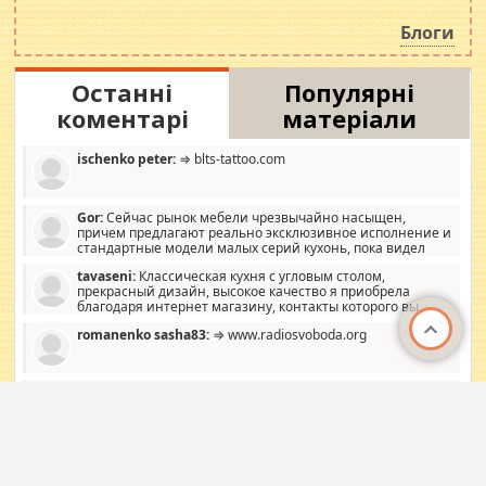
навколо стипендіального питання. Штучно
роздувається ще одна соціальна катастрофа.
Блоги
Останні
Популярні
коментарі
матеріали
ischenko peter:
⇒ blts-tattoo.com
Gor:
Сейчас рынок мебели чрезвычайно насыщен,
причем предлагают реально эксклюзивное исполнение и
стандартные модели малых серий кухонь, пока видел
отличную кухонную мебель по дизайну, мало походит на
tavaseni:
Классическая кухня с угловым столом,
стандартные формы, в MebelOk, креативненько и что главное -
прекрасный дизайн, высокое качество я приобрела
со вкусом все в порядке, без ненужных наворотов удорожающих
благодаря интернет магазину, контакты которого вы
мебель, а это не последний фактор.
можете просмотреть https://mwood.com.ua.
romanenko sasha83:
⇒ www.radiosvoboda.org
garciajsacramento:
Потрібні термінові гроші? Ми можемо
допомогти! Ви зараз переживаєте або ви в біді? Таким
чином, ми даємо вам можливість розвивати нові
розробки. Як багата людина, я почуваю себе зобов'язаним
mumiyo:
З дати публікації (27.05.2016) більшість вказаних
допомагати людям, які намагаються дати їм шанс. Кожен
цін зросла. Стаття досить інформативна, але потребує
заслуговує на другий шанс, і, оскільки влада не зможе, вони
редагування.
повинні приймати від інших. Для нас нема багато суми, і зрілість