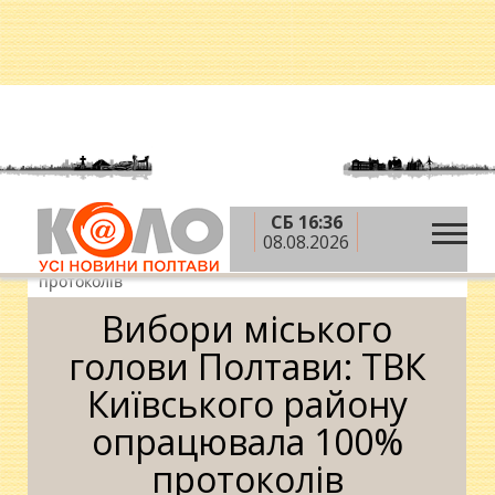
СБ 16:36
»
»
Головна
Вибори-2015
Вибори міського голови
08.08.2026
Полтави: ТВК Київського району опрацювала 100%
протоколів
Вибори міського
голови Полтави: ТВК
Київського району
опрацювала 100%
протоколів