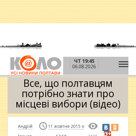
ЧТ 19:45
»
»
Головна
Вибори-2015
Все, що полтавцям
06.08.2026
потрібно знати про місцеві вибори (відео)
Все, що полтавцям
потрібно знати про
місцеві вибори (відео)
Андрій
11 жовтня 2015 о