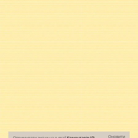
Оновити
Отримувати зміни на e-mail
Коментарів (
0
)