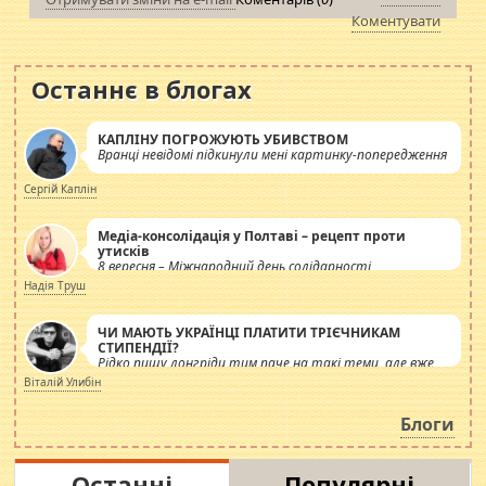
Коментувати
Останнє в блогах
КАПЛІНУ ПОГРОЖУЮТЬ УБИВСТВОМ
Вранці невідомі підкинули мені картинку-попередження
Сергій Каплін
Медіа-консолідація у Полтаві – рецепт проти
утисків
8 вересня – Міжнародний день солідарності
журналістів.
Надія Труш
ЧИ МАЮТЬ УКРАЇНЦІ ПЛАТИТИ ТРІЄЧНИКАМ
СТИПЕНДІЇ?
Рідко пишу лонгріди тим паче на такі теми, але вже
просто дістало! Обурюють сьогоднішні інсенуації
Віталій Улибін
навколо стипендіального питання. Штучно
роздувається ще одна соціальна катастрофа.
Блоги
Останні
Популярні