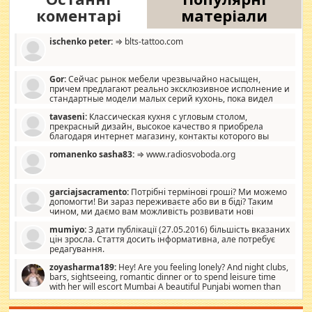
коментарі
матеріали
ischenko peter:
⇒ blts-tattoo.com
Gor:
Сейчас рынок мебели чрезвычайно насыщен,
причем предлагают реально эксклюзивное исполнение и
стандартные модели малых серий кухонь, пока видел
отличную кухонную мебель по дизайну, мало походит на
tavaseni:
Классическая кухня с угловым столом,
стандартные формы, в MebelOk, креативненько и что главное -
прекрасный дизайн, высокое качество я приобрела
со вкусом все в порядке, без ненужных наворотов удорожающих
благодаря интернет магазину, контакты которого вы
мебель, а это не последний фактор.
можете просмотреть https://mwood.com.ua.
romanenko sasha83:
⇒ www.radiosvoboda.org
garciajsacramento:
Потрібні термінові гроші? Ми можемо
допомогти! Ви зараз переживаєте або ви в біді? Таким
чином, ми даємо вам можливість розвивати нові
розробки. Як багата людина, я почуваю себе зобов'язаним
mumiyo:
З дати публікації (27.05.2016) більшість вказаних
допомагати людям, які намагаються дати їм шанс. Кожен
цін зросла. Стаття досить інформативна, але потребує
заслуговує на другий шанс, і, оскільки влада не зможе, вони
редагування.
повинні приймати від інших. Для нас нема багато суми, і зрілість
ми визначаємо за взаємною згодою. Ні сюрпризів, ні додаткових
zoyasharma189:
Hey! Are you feeling lonely? And night clubs,
витрат, а тільки узгоджених сум і нічого іншого. Не чекайте і не
bars, sightseeing, romantic dinner or to spend leisure time
коментуйте цей пост. Введіть суму, яку ви хочете подати, і ми
with her will escort Mumbai A beautiful Punjabi women than
зв'яжемося з вами з усіма варіантами. зв'яжіться з нами
sexy escort companion in arms that you guys feel like 5 star luxury
сьогодні на garciajsacramento@gmail.com Вам потрібні термінові
hotel had to spend the night in their search for loved solitaire free
гроші? Ми можемо допомогти!