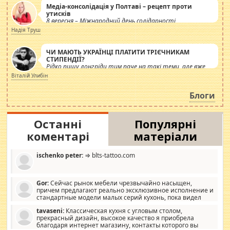
Медіа-консолідація у Полтаві – рецепт проти
утисків
8 вересня – Міжнародний день солідарності
журналістів.
Надія Труш
ЧИ МАЮТЬ УКРАЇНЦІ ПЛАТИТИ ТРІЄЧНИКАМ
СТИПЕНДІЇ?
Рідко пишу лонгріди тим паче на такі теми, але вже
просто дістало! Обурюють сьогоднішні інсенуації
Віталій Улибін
навколо стипендіального питання. Штучно
роздувається ще одна соціальна катастрофа.
Блоги
Останні
Популярні
коментарі
матеріали
ischenko peter:
⇒ blts-tattoo.com
Gor:
Сейчас рынок мебели чрезвычайно насыщен,
причем предлагают реально эксклюзивное исполнение и
стандартные модели малых серий кухонь, пока видел
отличную кухонную мебель по дизайну, мало походит на
tavaseni:
Классическая кухня с угловым столом,
стандартные формы, в MebelOk, креативненько и что главное -
прекрасный дизайн, высокое качество я приобрела
со вкусом все в порядке, без ненужных наворотов удорожающих
благодаря интернет магазину, контакты которого вы
мебель, а это не последний фактор.