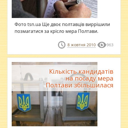
Фото tsn.ua Ще двоє полтавців виррішили
позмагатися за крісло мера Полтави.
8 жовтня 2010
963
Кількість кандидатів
на посаду мера
Полтави збільшилася