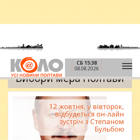
СБ 15:38
»
Головна
Вибори мера Полтави
08.08.2026
Вибори мера Полтави
12 жовтня, у вівторок,
відбудеться он-лайн
зустріч з Степаном
Бульбою