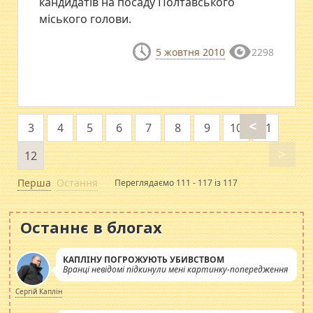
кандидатів на посаду Полтавського
міського голови.
5 жовтня 2010
2298
<
3
4
5
6
7
8
9
10
11
>
12
Перша
Остання
Переглядаємо 111 - 117 із 117
Останнє в блогах
КАПЛІНУ ПОГРОЖУЮТЬ УБИВСТВОМ
Вранці невідомі підкинули мені картинку-попередження
Сергій Каплін