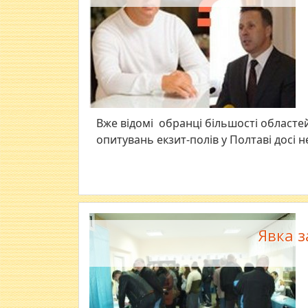
Вже відомі обранці більшості областей
опитувань екзит-полів у Полтаві досі н
Явка з