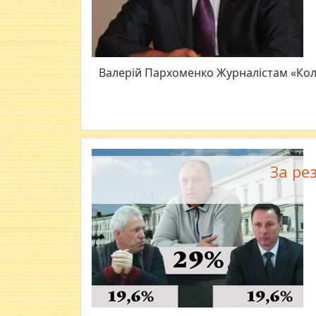
Валерій Пархоменко Журналістам «Кола
За ре