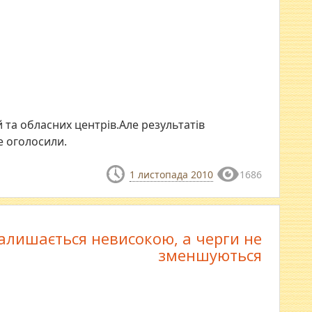
 та обласних центрів.Але результатів
е оголосили.
1 листопада 2010
1686
алишається невисокою, а черги не
зменшуються