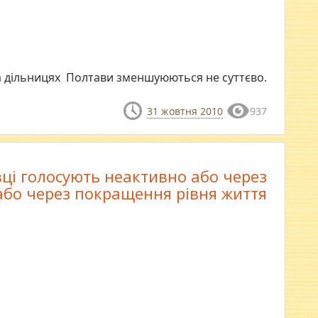
а дільницях Полтави зменшуюються не суттєво.
31 жовтня 2010
937
ці голосують неактивно або через
 або через покращення рівня життя