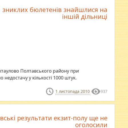
 зниклих бюлетенів знайшлися на
іншій дільниці
Тахтаулово Полтавського району при
 недостачу у кількості 1000 штук.
1 листопада 2010
937
вські результати екзит-полу ще не
оголосили