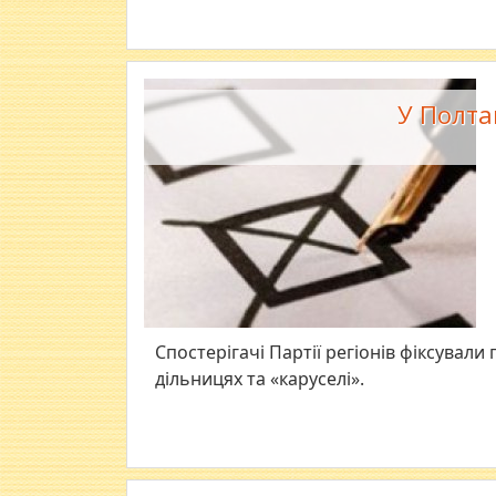
У Полта
Спостерігачі Партії регіонів фіксувал
дільницях та «каруселі».