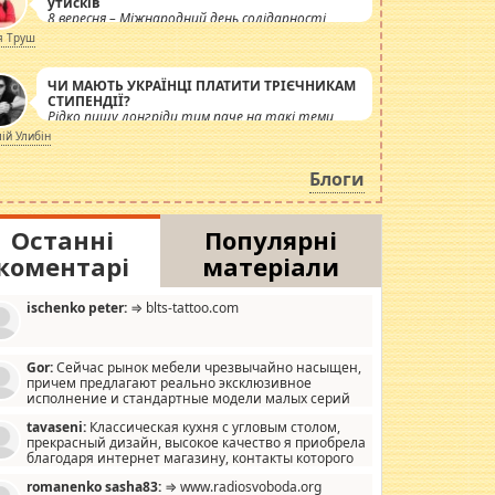
утисків
8 вересня – Міжнародний день солідарності
журналістів.
я Труш
ЧИ МАЮТЬ УКРАЇНЦІ ПЛАТИТИ ТРІЄЧНИКАМ
СТИПЕНДІЇ?
Рідко пишу лонгріди тим паче на такі теми,
але вже просто дістало! Обурюють сьогоднішні
лій Улибін
інсенуації навколо стипендіального питання.
Штучно роздувається ще одна соціальна
Блоги
катастрофа.
Останні
Популярні
коментарі
матеріали
ischenko peter:
⇒ blts-tattoo.com
Gor:
Сейчас рынок мебели чрезвычайно насыщен,
причем предлагают реально эксклюзивное
исполнение и стандартные модели малых серий
хонь, пока видел отличную кухонную мебель по
tavaseni:
Классическая кухня с угловым столом,
зайну, мало походит на стандартные формы, в MebelOk,
прекрасный дизайн, высокое качество я приобрела
еативненько и что главное - со вкусом все в порядке,
благодаря интернет магазину, контакты которого
з ненужных наворотов удорожающих мебель, а это не
 можете просмотреть https://mwood.com.ua.
следний фактор.
romanenko sasha83:
⇒ www.radiosvoboda.org