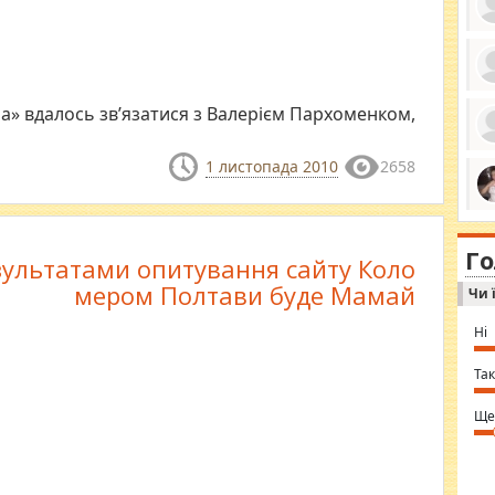
ро
» вдалось зв’язатися з Валерієм Пархоменком,
се
да
ос
ін
1 листопада 2010
2658
за
тіл
ком
bea
ми
tha
на
nig
Г
по
зультатами опитування сайту Коло
in 
Sol
мером Полтави буде Мамай
Чи 
Ind
gir
bod
Ні
alw
Mir
you
Так
⇒ 
Ще