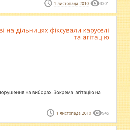
1 листопада 2010
3301
ві на дільницях фіксували каруселі
та агітацію
и порушення на виборах. Зокрема агітацію на
1 листопада 2010
945