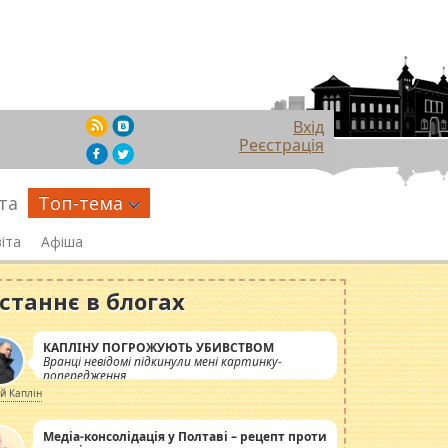
Вхід
Реєстрація
та
Топ-тема
іта
Афіша
станнє в блогах
КАПЛІНУ ПОГРОЖУЮТЬ УБИВСТВОМ
Вранці невідомі підкинули мені картинку-
попередження
ій Каплін
Медіа-консолідація у Полтаві – рецепт проти