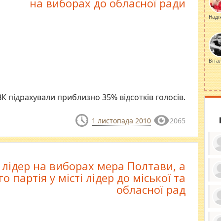
на виборах до обласної ради
Наді
Віта
ВК підрахували приблизно 35% відсотків голосів.
1 листопада 2010
2065
 лідер на виборах мера Полтави, а
го партія у місті лідер до міської та
ку
обласної рад
ди
кр
бе
вы
по