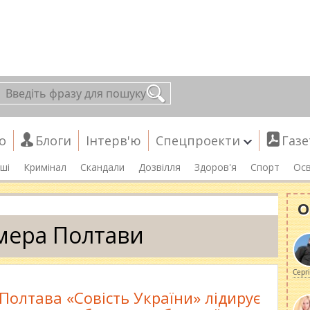
о
Блоги
Інтерв'ю
Спецпроекти
Газе
ші
Кримінал
Скандали
Дозвілля
Здоров'я
Спорт
Осв
О
мера Полтави
Серг
 Полтава «Совість України» лідирує