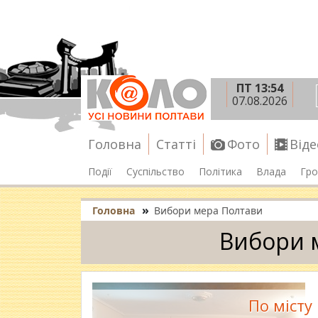
ПТ 13:54
07.08.2026
Головна
Статті
Фото
Віде
Події
Суспільство
Політика
Влада
Гро
»
Головна
Вибори мера Полтави
Вибори 
По місту