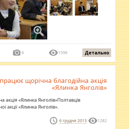
Детально
6
1599
апрацює щорічна благодійна акція
«Ялинка Янголів»
на акція «Ялинка Янголів»Полтавців
ї акції «Ялинка Янголів».
6 грудня 2013
1282