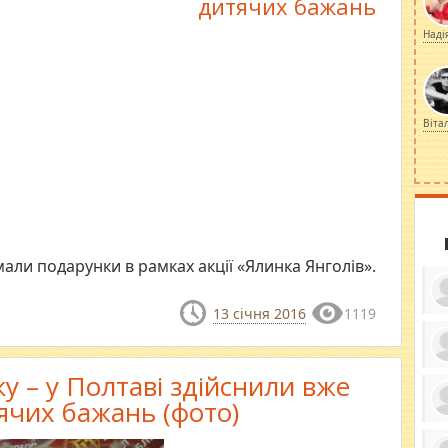
дитячих бажань
Наді
Віта
мали подарунки в рамках акції «Ялинка Янголів».
13 січня 2016
1119
ку
у – у Полтаві здійснили вже
ди
кр
ячих бажань (фото)
бе
вы
по