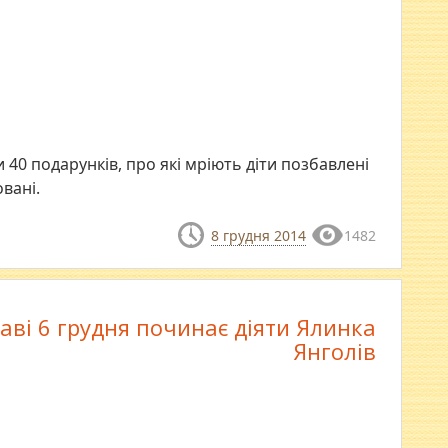
 40 подарунків, про які мріють діти позбавлені
овані.
8 грудня 2014
1482
аві 6 грудня починає діяти Ялинка
Янголів