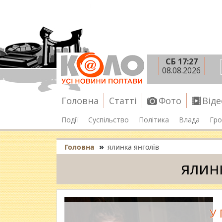
СБ 17:27
08.08.2026
Головна
Статті
Фото
Віде
Події
Суспільство
Політика
Влада
Гро
»
Головна
ялинка янголів
ялин
У 