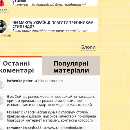
утисків
8 вересня – Міжнародний день солідарності
журналістів.
я Труш
ЧИ МАЮТЬ УКРАЇНЦІ ПЛАТИТИ ТРІЄЧНИКАМ
СТИПЕНДІЇ?
Рідко пишу лонгріди тим паче на такі теми,
але вже просто дістало! Обурюють сьогоднішні
лій Улибін
інсенуації навколо стипендіального питання.
Штучно роздувається ще одна соціальна
Блоги
катастрофа.
Останні
Популярні
коментарі
матеріали
ischenko peter:
⇒ blts-tattoo.com
Gor:
Сейчас рынок мебели чрезвычайно насыщен,
причем предлагают реально эксклюзивное
исполнение и стандартные модели малых серий
хонь, пока видел отличную кухонную мебель по
tavaseni:
Классическая кухня с угловым столом,
зайну, мало походит на стандартные формы, в MebelOk,
прекрасный дизайн, высокое качество я приобрела
еативненько и что главное - со вкусом все в порядке,
благодаря интернет магазину, контакты которого
з ненужных наворотов удорожающих мебель, а это не
 можете просмотреть https://mwood.com.ua.
следний фактор.
romanenko sasha83:
⇒ www.radiosvoboda.org