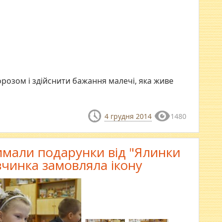
озом і здійснити бажання малечі, яка живе
4 грудня 2014
1480
имали подарунки від "Ялинки
івчинка замовляла ікону