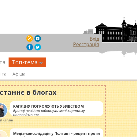
Вхід
Реєстрація
та
Топ-тема
іта
Афіша
станнє в блогах
КАПЛІНУ ПОГРОЖУЮТЬ УБИВСТВОМ
Вранці невідомі підкинули мені картинку-
попередження
ій Каплін
Медіа-консолідація у Полтаві – рецепт проти