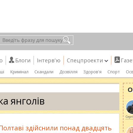
о
Блоги
Інтерв'ю
Спецпроекти
Газе
ші
Кримінал
Скандали
Дозвілля
Здоров'я
Спорт
Осв
О
ка янголів
Серг
Полтаві здійснили понад двадцять