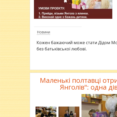
Новини
Кожен бажаючий може стати Дідом Мор
без батьківської любові.
Маленькі полтавці отр
Янголів": одна д