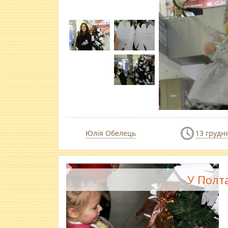
Юлія Обелець
13 грудн
У Полт