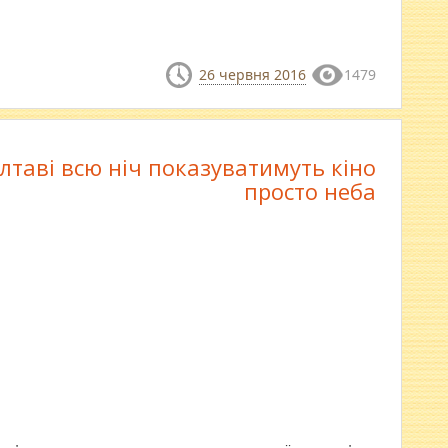
26 червня 2016
1479
лтаві всю ніч показуватимуть кіно
просто неба