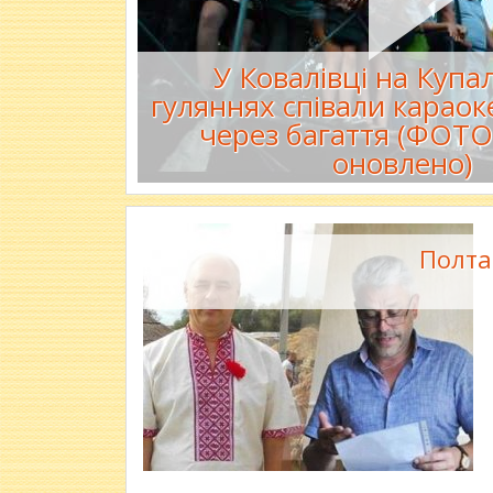
У Ковалівці на Купа
гуляннях співали караок
через багаття (ФОТО
оновлено)
Полта