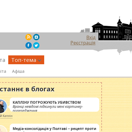
Вхід
Реєстрація
та
Топ-тема
іта
Афіша
станнє в блогах
КАПЛІНУ ПОГРОЖУЮТЬ УБИВСТВОМ
Вранці невідомі підкинули мені картинку-
попередження
ій Каплін
Медіа-консолідація у Полтаві – рецепт проти