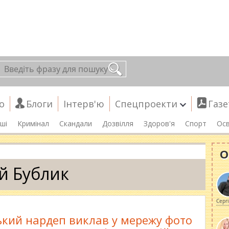
о
Блоги
Інтерв'ю
Спецпроекти
Газе
ші
Кримінал
Скандали
Дозвілля
Здоров'я
Спорт
Осв
О
й Бублик
Серг
кий нардеп виклав у мережу фото