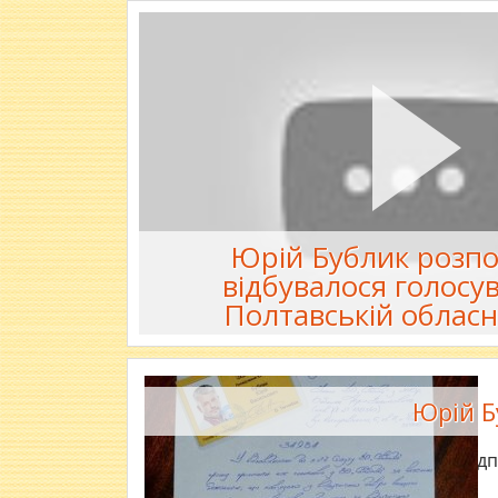
Юрій Бублик розпов
відбувалося голосу
Полтавській обласн
Юрій Б
Від