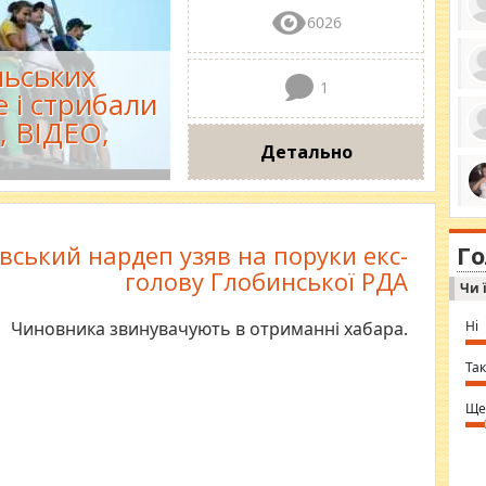
6026
льських
1
е і стрибали
ро
се
, ВІДЕО,
да
ос
Детально
ін
за
тіл
ком
bea
ми
tha
на
nig
Г
по
вський нардеп узяв на поруки екс-
in 
Sol
голову Глобинської РДА
Чи 
Ind
gir
bod
Ні
Чиновника звинувачують в отриманні хабара.
alw
Mir
you
Так
⇒ 
Ще