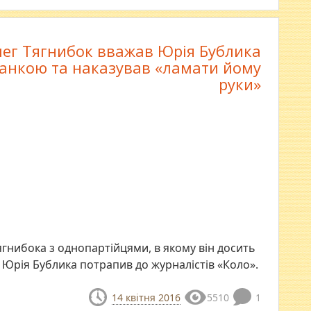
ег Тягнибок вважав Юрія Бублика
анкою та наказував «ламати йому
руки»
ягнибока з однопартійцями, в якому він досить
Юрія Бублика потрапив до журналістів «Коло».
14 квітня 2016
5510
1