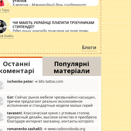
утисків
8 вересня – Міжнародний день солідарності
журналістів.
я Труш
ЧИ МАЮТЬ УКРАЇНЦІ ПЛАТИТИ ТРІЄЧНИКАМ
СТИПЕНДІЇ?
Рідко пишу лонгріди тим паче на такі теми,
але вже просто дістало! Обурюють сьогоднішні
лій Улибін
інсенуації навколо стипендіального питання.
Штучно роздувається ще одна соціальна
Блоги
катастрофа.
Останні
Популярні
коментарі
матеріали
ischenko peter:
⇒ blts-tattoo.com
Gor:
Сейчас рынок мебели чрезвычайно насыщен,
причем предлагают реально эксклюзивное
исполнение и стандартные модели малых серий
хонь, пока видел отличную кухонную мебель по
tavaseni:
Классическая кухня с угловым столом,
зайну, мало походит на стандартные формы, в MebelOk,
прекрасный дизайн, высокое качество я приобрела
еативненько и что главное - со вкусом все в порядке,
благодаря интернет магазину, контакты которого
з ненужных наворотов удорожающих мебель, а это не
 можете просмотреть https://mwood.com.ua.
следний фактор.
romanenko sasha83:
⇒ www.radiosvoboda.org