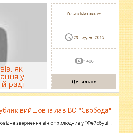
Ольга Матвієнко
29 грудня 2015
1486
ів, як
вання у
Детально
ій раді
ублик вийшов із лав ВО "Свобода"
повідне звернення він оприлюднив у "Фейсбуці".