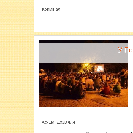
Кримінал
У По
Афіша
Дозвілля