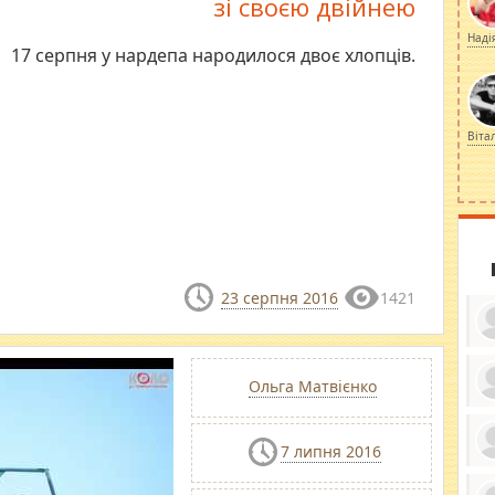
зі своєю двійнею
Наді
17 серпня у нардепа народилося двоє хлопців.
Віта
23 серпня 2016
1421
Ольга Матвієнко
ку
ди
кр
7 липня 2016
бе
вы
по