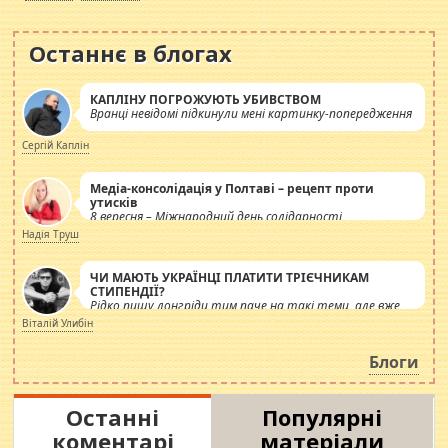
Останнє в блогах
КАПЛІНУ ПОГРОЖУЮТЬ УБИВСТВОМ
Вранці невідомі підкинули мені картинку-попередження
Сергій Каплін
Медіа-консолідація у Полтаві – рецепт проти
утисків
8 вересня – Міжнародний день солідарності
журналістів.
Надія Труш
ЧИ МАЮТЬ УКРАЇНЦІ ПЛАТИТИ ТРІЄЧНИКАМ
СТИПЕНДІЇ?
Рідко пишу лонгріди тим паче на такі теми, але вже
просто дістало! Обурюють сьогоднішні інсенуації
Віталій Улибін
навколо стипендіального питання. Штучно
роздувається ще одна соціальна катастрофа.
Блоги
Останні
Популярні
коментарі
матеріали