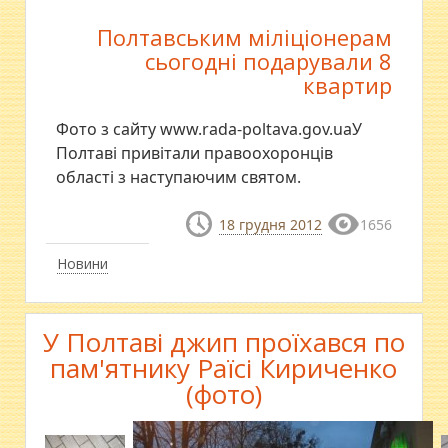
Полтавським міліціонерам
сьогодні подарували 8
квартир
Фото з сайту www.rada-poltava.gov.uaУ
Полтаві привітали правоохоронців
області з наступаючим святом.
18 грудня 2012
1656
Новини
У Полтаві джип проїхався по
пам'ятнику Раїсі Кириченко
(фото)