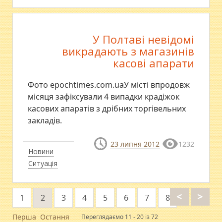
У Полтаві невідомі
викрадають з магазинів
касові апарати
Фото epochtimes.com.uaУ місті впродовж
місяця зафіксували 4 випадки крадіжок
касових апаратів з дрібних торгівельних
закладів.
23 липня 2012
1232
Новини
Ситуація
<
>
1
2
3
4
5
6
7
8
Перша
Остання
Переглядаємо 11 - 20 із 72