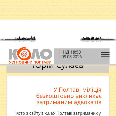
НД 19:53
»
Головна
Юрій Сулаєв
09.08.2026
Юрій Сулаєв
У Полтаві міліція
безкоштовно викликає
затриманим адвокатів
Фото з сайту zik.uaУ Полтаві затриманих у