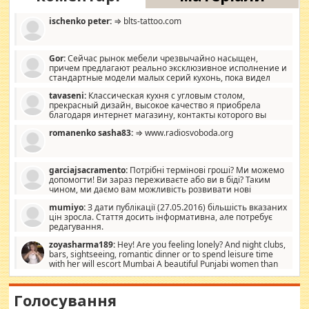
ischenko peter:
⇒ blts-tattoo.com
Gor:
Сейчас рынок мебели чрезвычайно насыщен,
причем предлагают реально эксклюзивное исполнение и
стандартные модели малых серий кухонь, пока видел
отличную кухонную мебель по дизайну, мало походит на
tavaseni:
Классическая кухня с угловым столом,
стандартные формы, в MebelOk, креативненько и что главное -
прекрасный дизайн, высокое качество я приобрела
со вкусом все в порядке, без ненужных наворотов удорожающих
благодаря интернет магазину, контакты которого вы
мебель, а это не последний фактор.
можете просмотреть https://mwood.com.ua.
romanenko sasha83:
⇒ www.radiosvoboda.org
garciajsacramento:
Потрібні термінові гроші? Ми можемо
допомогти! Ви зараз переживаєте або ви в біді? Таким
чином, ми даємо вам можливість розвивати нові
розробки. Як багата людина, я почуваю себе зобов'язаним
mumiyo:
З дати публікації (27.05.2016) більшість вказаних
допомагати людям, які намагаються дати їм шанс. Кожен
цін зросла. Стаття досить інформативна, але потребує
заслуговує на другий шанс, і, оскільки влада не зможе, вони
редагування.
повинні приймати від інших. Для нас нема багато суми, і зрілість
ми визначаємо за взаємною згодою. Ні сюрпризів, ні додаткових
zoyasharma189:
Hey! Are you feeling lonely? And night clubs,
витрат, а тільки узгоджених сум і нічого іншого. Не чекайте і не
bars, sightseeing, romantic dinner or to spend leisure time
коментуйте цей пост. Введіть суму, яку ви хочете подати, і ми
with her will escort Mumbai A beautiful Punjabi women than
зв'яжемося з вами з усіма варіантами. зв'яжіться з нами
sexy escort companion in arms that you guys feel like 5 star luxury
сьогодні на garciajsacramento@gmail.com Вам потрібні термінові
hotel had to spend the night in their search for loved solitaire free
гроші? Ми можемо допомогти!
maintenance stops in Mumbai. Here we offer fair and very attractive
Голосування
woman "Love Solitaire" beautiful figure and shapely body shapes.