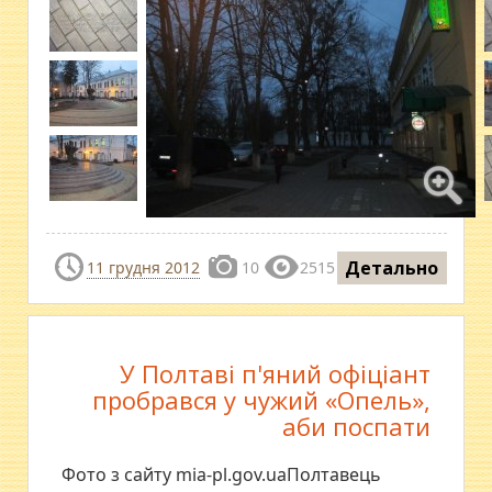
Детально
11 грудня 2012
10
2515
У Полтаві п'яний офіціант
пробрався у чужий «Опель»,
аби поспати
Фото з сайту mia-pl.gov.uaПолтавець