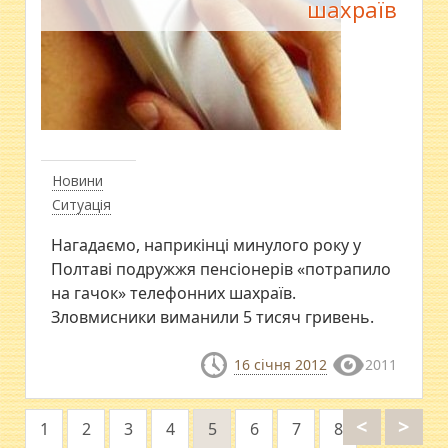
шахраїв
Новини
Ситуація
Нагадаємо, наприкінці минулого року у
Полтаві подружжя пенсіонерів «потрапило
на гачок» телефонних шахраїв.
Зловмисники виманили 5 тисяч гривень.
16 січня 2012
2011
<
>
1
2
3
4
5
6
7
8