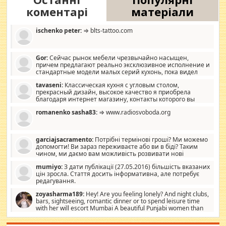
коментарі
матеріали
ischenko peter:
⇒ blts-tattoo.com
Gor:
Сейчас рынок мебели чрезвычайно насыщен,
причем предлагают реально эксклюзивное исполнение и
стандартные модели малых серий кухонь, пока видел
отличную кухонную мебель по дизайну, мало походит на
tavaseni:
Классическая кухня с угловым столом,
стандартные формы, в MebelOk, креативненько и что главное -
прекрасный дизайн, высокое качество я приобрела
со вкусом все в порядке, без ненужных наворотов удорожающих
благодаря интернет магазину, контакты которого вы
мебель, а это не последний фактор.
можете просмотреть https://mwood.com.ua.
romanenko sasha83:
⇒ www.radiosvoboda.org
garciajsacramento:
Потрібні термінові гроші? Ми можемо
допомогти! Ви зараз переживаєте або ви в біді? Таким
чином, ми даємо вам можливість розвивати нові
розробки. Як багата людина, я почуваю себе зобов'язаним
mumiyo:
З дати публікації (27.05.2016) більшість вказаних
допомагати людям, які намагаються дати їм шанс. Кожен
цін зросла. Стаття досить інформативна, але потребує
заслуговує на другий шанс, і, оскільки влада не зможе, вони
редагування.
повинні приймати від інших. Для нас нема багато суми, і зрілість
ми визначаємо за взаємною згодою. Ні сюрпризів, ні додаткових
zoyasharma189:
Hey! Are you feeling lonely? And night clubs,
витрат, а тільки узгоджених сум і нічого іншого. Не чекайте і не
bars, sightseeing, romantic dinner or to spend leisure time
коментуйте цей пост. Введіть суму, яку ви хочете подати, і ми
with her will escort Mumbai A beautiful Punjabi women than
зв'яжемося з вами з усіма варіантами. зв'яжіться з нами
sexy escort companion in arms that you guys feel like 5 star luxury
сьогодні на garciajsacramento@gmail.com Вам потрібні термінові
hotel had to spend the night in their search for loved solitaire free
гроші? Ми можемо допомогти!