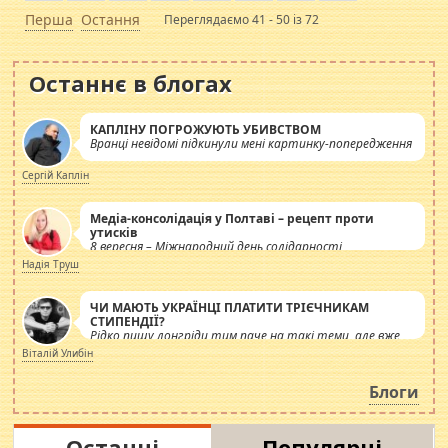
Перша
Остання
Переглядаємо 41 - 50 із 72
Останнє в блогах
КАПЛІНУ ПОГРОЖУЮТЬ УБИВСТВОМ
Вранці невідомі підкинули мені картинку-попередження
Сергій Каплін
Медіа-консолідація у Полтаві – рецепт проти
утисків
8 вересня – Міжнародний день солідарності
журналістів.
Надія Труш
ЧИ МАЮТЬ УКРАЇНЦІ ПЛАТИТИ ТРІЄЧНИКАМ
СТИПЕНДІЇ?
Рідко пишу лонгріди тим паче на такі теми, але вже
просто дістало! Обурюють сьогоднішні інсенуації
Віталій Улибін
навколо стипендіального питання. Штучно
роздувається ще одна соціальна катастрофа.
Блоги
Останні
Популярні