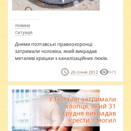
Новини
Ситуація
Днями полтавські правоохоронці
затримали чоловіка, який викрадав
металеві кришки з каналізаційних люків.
26 січня 2012
975
У Полтаві затримали
хлопця, який 31
грудня викрадав
хрести з могил