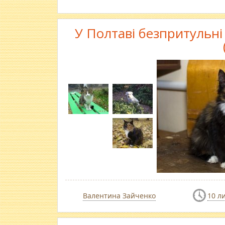
У Полтаві безпритульн
Валентина Зайченко
10 л