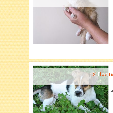
У Полт
Безпритульн