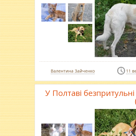
Валентина Зайченко
11 в
У Полтаві безпритульн