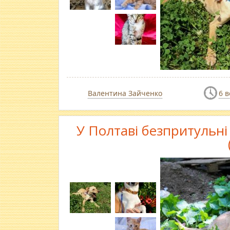
Валентина Зайченко
6 
У Полтаві безпритульн