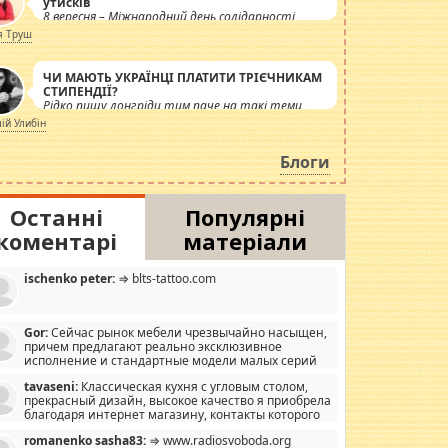
утисків
8 вересня – Міжнародний день солідарності
журналістів.
я Труш
ЧИ МАЮТЬ УКРАЇНЦІ ПЛАТИТИ ТРІЄЧНИКАМ
СТИПЕНДІЇ?
Рідко пишу лонгріди тим паче на такі теми,
але вже просто дістало! Обурюють сьогоднішні
лій Улибін
інсенуації навколо стипендіального питання.
Штучно роздувається ще одна соціальна
Блоги
катастрофа.
Останні
Популярні
коментарі
матеріали
ischenko peter:
⇒ blts-tattoo.com
Gor:
Сейчас рынок мебели чрезвычайно насыщен,
причем предлагают реально эксклюзивное
исполнение и стандартные модели малых серий
хонь, пока видел отличную кухонную мебель по
tavaseni:
Классическая кухня с угловым столом,
зайну, мало походит на стандартные формы, в MebelOk,
прекрасный дизайн, высокое качество я приобрела
еативненько и что главное - со вкусом все в порядке,
благодаря интернет магазину, контакты которого
з ненужных наворотов удорожающих мебель, а это не
 можете просмотреть https://mwood.com.ua.
следний фактор.
romanenko sasha83:
⇒ www.radiosvoboda.org