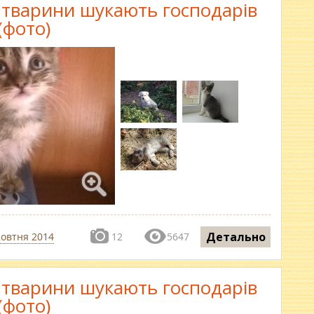
і тварини шукають господарів
(фото)
Детально
жовтня 2014
12
5647
і тварини шукають господарів
(фото)