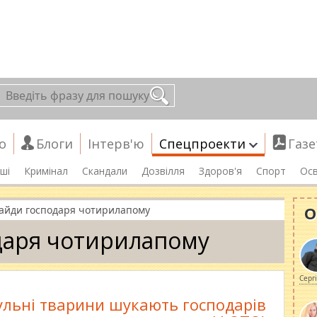
о
Блоги
Інтерв'ю
Спецпроекти
Газе
ші
Кримінал
Скандали
Дозвілля
Здоров'я
Спорт
Осв
О
айди господаря чотирилапому
даря чотирилапому
Серг
ульні тварини шукають господарів