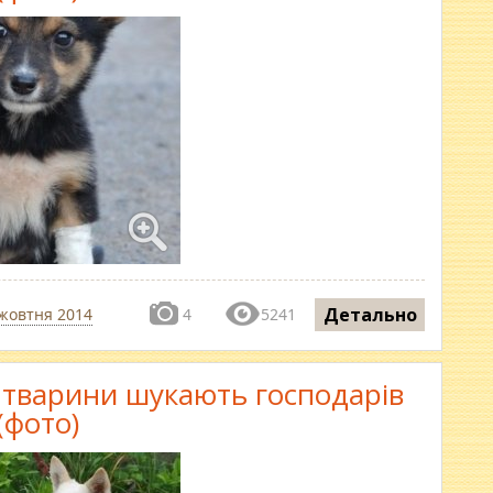
Детально
жовтня 2014
4
5241
і тварини шукають господарів
(фото)