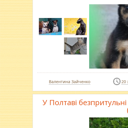
Валентина Зайченко
20 
У Полтаві безпритульн