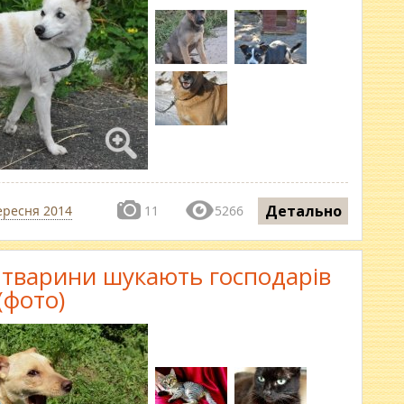
Детально
ересня 2014
11
5266
і тварини шукають господарів
(фото)