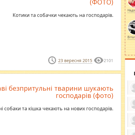
(ФОТО)
Наді
Котики та собачки чекають на господарів.
Віта
23 вересня 2015
2101
аві безпритульні тварини шукають
господарів (фото)
і собаки та кішка чекають на нових господарів.
ку
ди
кр
бе
вы
по