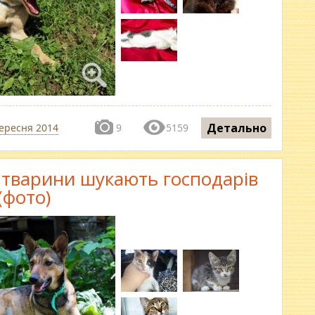
Детально
вересня 2014
9
5159
і тварини шукають господарів
(фото)