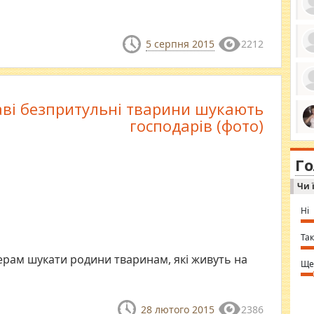
5 серпня 2015
2212
ро
се
да
ос
ін
аві безпритульні тварини шукають
за
господарів (фото)
тіл
ком
bea
ми
tha
на
nig
Г
по
in 
Sol
Чи 
Ind
gir
bod
Ні
alw
Mir
you
Так
⇒ 
рам шукати родини тваринам, які живуть на
Ще
28 лютого 2015
2386