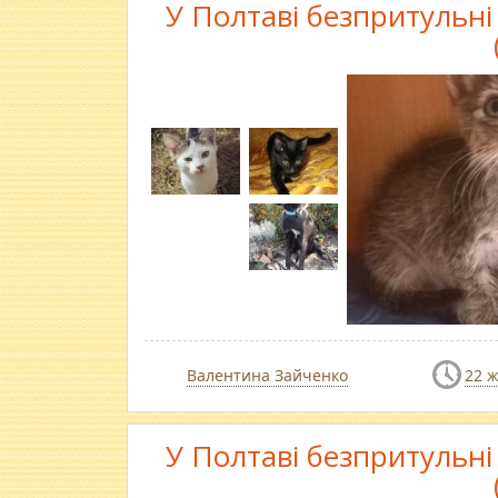
У Полтаві безпритульн
Валентина Зайченко
22 
У Полтаві безпритульн