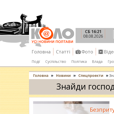
СБ 16:21
08.08.2026
Головна
Статті
Фото
Віде
Події
Суспільство
Політика
Влада
Гро
»
»
»
Головна
Новини
Спецпроекти
Зн
Знайди госпо
Безприт