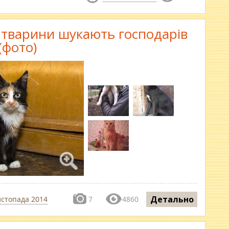
і тварини шукають господарів
(фото)
Детально
истопада 2014
7
4860