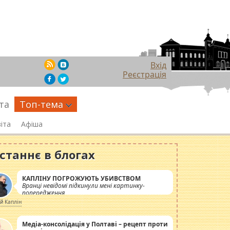
Вхід
Реєстрація
та
Топ-тема
іта
Афіша
станнє в блогах
КАПЛІНУ ПОГРОЖУЮТЬ УБИВСТВОМ
Вранці невідомі підкинули мені картинку-
попередження
ій Каплін
Медіа-консолідація у Полтаві – рецепт проти