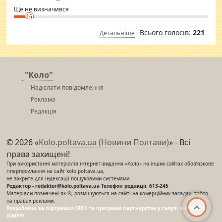
Ще не визначився
16
Всього голосів:
221
Детальніше
"Коло"
Надіслати повідомлення
Реклама
Редакція
© 2026 «
Kolo.poltava.ua (Новини Полтави)
» - Всі
права захищені!
При використанні матеріалів інтернет-видання «Коло» на інших сайтах обов’язкове
гіперпосилання на сайт kolo.poltava.ua,
не закрите для індексації пошуковими системами.
Редактор - redaktor@kolo.poltava.ua Телефон редакції: 613-245
Матеріали позначені як ®, розміщуються на сайті на комерційних засадах, тобто
на правах реклами.
Розроблено за підтримки IREX та програми партнерства у галузі мас-медіа
(UMPP)