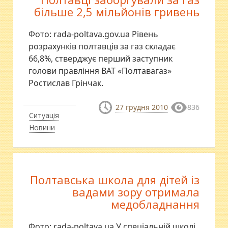
більше 2,5 мільйонів гривень
Фото: rada-poltava.gov.ua Рівень
розрахунків полтавців за газ складає
66,8%, стверджує перший заступник
голови правління ВАТ «Полтавагаз»
Ростислав Грінчак.
27 грудня 2010
836
Ситуація
Новини
Полтавська школа для дітей із
вадами зору отримала
медобладнання
Фото: rada-poltava.ua У спеціальній школі