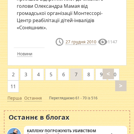
голови Олександра Мамая від
громадської організації Монтессорі-
Центр реабілітації дітей-інвалідів
«Соняшник».
27 грудня 2010
1147
Новини
<
2
3
4
5
6
7
8
9
10
>
11
Перша
Остання
Переглядаємо 61 - 70 із 516
Останнє в блогах
КАПЛІНУ ПОГРОЖУЮТЬ УБИВСТВОМ