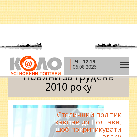
ЧТ 12:19
»
»
Головна
2010 рік
грудень
Календар
06.08.2026
Новини за грудень
2010 року
Столичний політик
завітав до Полтави,
щоб покритикувати
владу