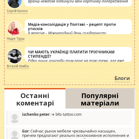
Вранці невідомі підкинули мені картинку-попередження
Сергій Каплін
Медіа-консолідація у Полтаві – рецепт проти
утисків
8 вересня – Міжнародний день солідарності
журналістів.
Надія Труш
ЧИ МАЮТЬ УКРАЇНЦІ ПЛАТИТИ ТРІЄЧНИКАМ
СТИПЕНДІЇ?
Рідко пишу лонгріди тим паче на такі теми, але вже
просто дістало! Обурюють сьогоднішні інсенуації
Віталій Улибін
навколо стипендіального питання. Штучно
роздувається ще одна соціальна катастрофа.
Блоги
Останні
Популярні
коментарі
матеріали
ischenko peter:
⇒ blts-tattoo.com
Gor:
Сейчас рынок мебели чрезвычайно насыщен,
причем предлагают реально эксклюзивное исполнение и