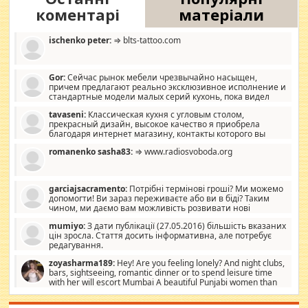
коментарі
матеріали
ischenko peter:
⇒ blts-tattoo.com
Gor:
Сейчас рынок мебели чрезвычайно насыщен,
причем предлагают реально эксклюзивное исполнение и
стандартные модели малых серий кухонь, пока видел
отличную кухонную мебель по дизайну, мало походит на
tavaseni:
Классическая кухня с угловым столом,
стандартные формы, в MebelOk, креативненько и что главное -
прекрасный дизайн, высокое качество я приобрела
со вкусом все в порядке, без ненужных наворотов удорожающих
благодаря интернет магазину, контакты которого вы
мебель, а это не последний фактор.
можете просмотреть https://mwood.com.ua.
romanenko sasha83:
⇒ www.radiosvoboda.org
garciajsacramento:
Потрібні термінові гроші? Ми можемо
допомогти! Ви зараз переживаєте або ви в біді? Таким
чином, ми даємо вам можливість розвивати нові
розробки. Як багата людина, я почуваю себе зобов'язаним
mumiyo:
З дати публікації (27.05.2016) більшість вказаних
допомагати людям, які намагаються дати їм шанс. Кожен
цін зросла. Стаття досить інформативна, але потребує
заслуговує на другий шанс, і, оскільки влада не зможе, вони
редагування.
повинні приймати від інших. Для нас нема багато суми, і зрілість
ми визначаємо за взаємною згодою. Ні сюрпризів, ні додаткових
zoyasharma189:
Hey! Are you feeling lonely? And night clubs,
витрат, а тільки узгоджених сум і нічого іншого. Не чекайте і не
bars, sightseeing, romantic dinner or to spend leisure time
коментуйте цей пост. Введіть суму, яку ви хочете подати, і ми
with her will escort Mumbai A beautiful Punjabi women than
зв'яжемося з вами з усіма варіантами. зв'яжіться з нами
sexy escort companion in arms that you guys feel like 5 star luxury
сьогодні на garciajsacramento@gmail.com Вам потрібні термінові
hotel had to spend the night in their search for loved solitaire free
гроші? Ми можемо допомогти!