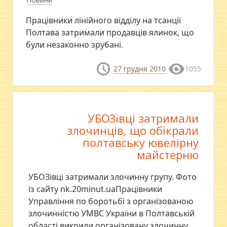
Працівники лінійного відділу на тсанції
Полтава затримали продавців ялинок, що
були незаконно зрубані.
27 грудня 2010
1055
УБОЗівці затримали
злочинців, що обікрали
полтавську ювелірну
майстерню
УБОЗівці затримали злочинну групу. Фото
із сайту nk.20minut.uaПрацівники
Управління по боротьбі з організованою
злочинністю УМВС України в Полтавській
області викрили організовану злочинну