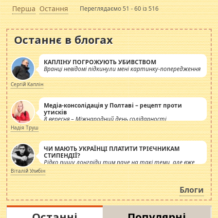
Перша
Остання
Переглядаємо 51 - 60 із 516
Останнє в блогах
КАПЛІНУ ПОГРОЖУЮТЬ УБИВСТВОМ
Вранці невідомі підкинули мені картинку-попередження
Сергій Каплін
Медіа-консолідація у Полтаві – рецепт проти
утисків
8 вересня – Міжнародний день солідарності
журналістів.
Надія Труш
ЧИ МАЮТЬ УКРАЇНЦІ ПЛАТИТИ ТРІЄЧНИКАМ
СТИПЕНДІЇ?
Рідко пишу лонгріди тим паче на такі теми, але вже
просто дістало! Обурюють сьогоднішні інсенуації
Віталій Улибін
навколо стипендіального питання. Штучно
роздувається ще одна соціальна катастрофа.
Блоги
Останні
Популярні