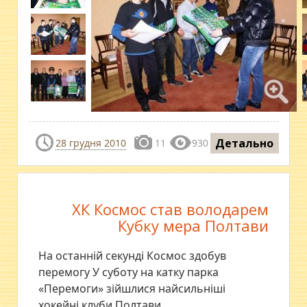
Детально
28 грудня 2010
11
930
ХК Космос став володарем
Кубку мера Полтави
На останній секунді Космос здобув
перемогу У суботу на катку парка
«Перемоги» зійшлися найсильніші
хокейні клуби Полтави.