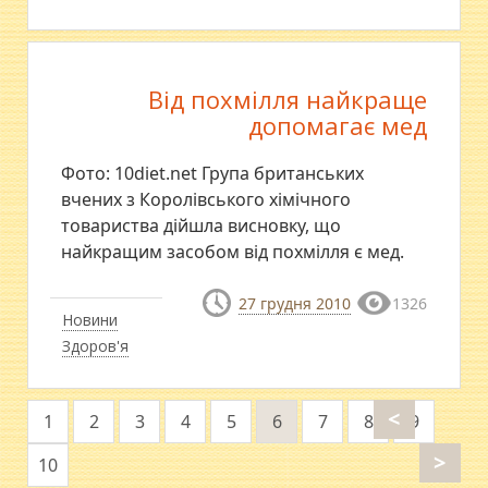
Від похмілля найкраще
допомагає мед
Фото: 10diet.net Група британських
вчених з Королівського хімічного
товариства дійшла висновку, що
найкращим засобом від похмілля є мед.
27 грудня 2010
1326
Новини
Здоров'я
<
1
2
3
4
5
6
7
8
9
>
10