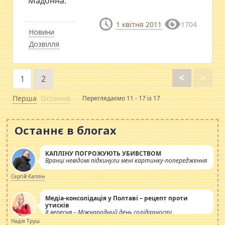
Мадонна.
1 квітня 2011
1704
Новини
Дозвілля
<
>
1
2
Перша
Остання
Переглядаємо 11 - 17 із 17
Останнє в блогах
КАПЛІНУ ПОГРОЖУЮТЬ УБИВСТВОМ
Вранці невідомі підкинули мені картинку-попередження
Сергій Каплін
Медіа-консолідація у Полтаві – рецепт проти
утисків
8 вересня – Міжнародний день солідарності
журналістів.
Надія Труш