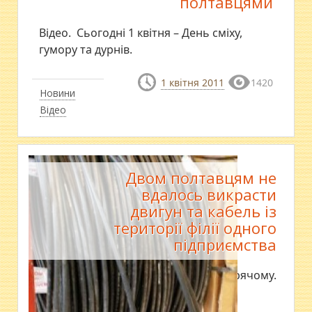
полтавцями
Відео. Сьогодні 1 квітня – День сміху,
гумору та дурнів.
1 квітня 2011
1420
Новини
Відео
Двом полтавцям не
вдалось викрасти
двигун та кабель із
території філії одного
підприємства
Їх спіймали на гарячому.