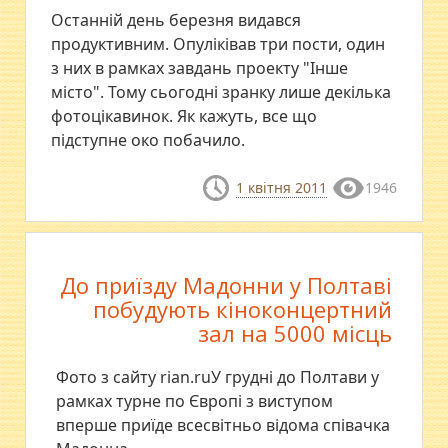
Останній день березня видався
продуктивним. Опуліківав три пости, один
з них в рамках завдань проекту "Інше
місто". Тому сьогодні зранку лише декілька
фотоцікавинок. Як кажуть, все що
підступне око побачило.
1 квітня 2011
1946
До приїзду Мадонни у Полтаві
побудують кіноконцертний
зал на 5000 місць
Фото з сайту rian.ruУ грудні до Полтави у
рамках турне по Європі з виступом
вперше приїде всесвітньо відома співачка