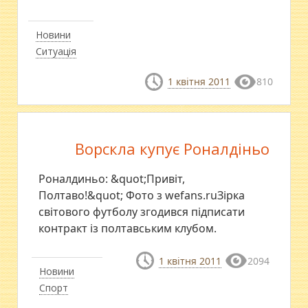
Новини
Ситуація
1 квітня 2011
810
Ворскла купує Роналдіньо
Роналдиньо: &quot;Привіт,
Полтаво!&quot; Фото з wefans.ruЗірка
світового футболу згодився підписати
контракт із полтавським клубом.
1 квітня 2011
2094
Новини
Спорт