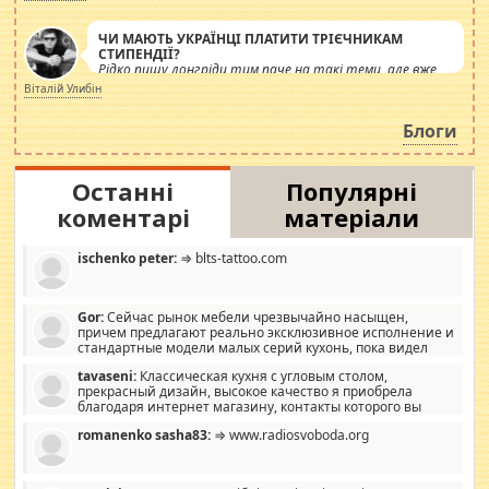
ЧИ МАЮТЬ УКРАЇНЦІ ПЛАТИТИ ТРІЄЧНИКАМ
СТИПЕНДІЇ?
Рідко пишу лонгріди тим паче на такі теми, але вже
просто дістало! Обурюють сьогоднішні інсенуації
Віталій Улибін
навколо стипендіального питання. Штучно
роздувається ще одна соціальна катастрофа.
Блоги
Останні
Популярні
коментарі
матеріали
ischenko peter:
⇒ blts-tattoo.com
Gor:
Сейчас рынок мебели чрезвычайно насыщен,
причем предлагают реально эксклюзивное исполнение и
стандартные модели малых серий кухонь, пока видел
отличную кухонную мебель по дизайну, мало походит на
tavaseni:
Классическая кухня с угловым столом,
стандартные формы, в MebelOk, креативненько и что главное -
прекрасный дизайн, высокое качество я приобрела
со вкусом все в порядке, без ненужных наворотов удорожающих
благодаря интернет магазину, контакты которого вы
мебель, а это не последний фактор.
можете просмотреть https://mwood.com.ua.
romanenko sasha83:
⇒ www.radiosvoboda.org