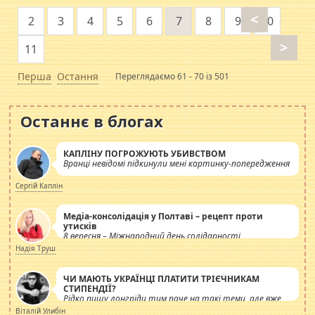
<
2
3
4
5
6
7
8
9
10
>
11
Перша
Остання
Переглядаємо 61 - 70 із 501
Останнє в блогах
КАПЛІНУ ПОГРОЖУЮТЬ УБИВСТВОМ
Вранці невідомі підкинули мені картинку-попередження
Сергій Каплін
Медіа-консолідація у Полтаві – рецепт проти
утисків
8 вересня – Міжнародний день солідарності
журналістів.
Надія Труш
ЧИ МАЮТЬ УКРАЇНЦІ ПЛАТИТИ ТРІЄЧНИКАМ
СТИПЕНДІЇ?
Рідко пишу лонгріди тим паче на такі теми, але вже
просто дістало! Обурюють сьогоднішні інсенуації
Віталій Улибін