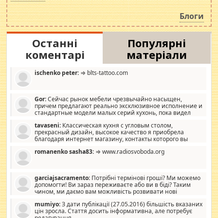
навколо стипендіального питання. Штучно
роздувається ще одна соціальна катастрофа.
Блоги
Останні
Популярні
коментарі
матеріали
ischenko peter:
⇒ blts-tattoo.com
Gor:
Сейчас рынок мебели чрезвычайно насыщен,
причем предлагают реально эксклюзивное исполнение и
стандартные модели малых серий кухонь, пока видел
отличную кухонную мебель по дизайну, мало походит на
tavaseni:
Классическая кухня с угловым столом,
стандартные формы, в MebelOk, креативненько и что главное -
прекрасный дизайн, высокое качество я приобрела
со вкусом все в порядке, без ненужных наворотов удорожающих
благодаря интернет магазину, контакты которого вы
мебель, а это не последний фактор.
можете просмотреть https://mwood.com.ua.
romanenko sasha83:
⇒ www.radiosvoboda.org
garciajsacramento:
Потрібні термінові гроші? Ми можемо
допомогти! Ви зараз переживаєте або ви в біді? Таким
чином, ми даємо вам можливість розвивати нові
розробки. Як багата людина, я почуваю себе зобов'язаним
mumiyo:
З дати публікації (27.05.2016) більшість вказаних
допомагати людям, які намагаються дати їм шанс. Кожен
цін зросла. Стаття досить інформативна, але потребує
заслуговує на другий шанс, і, оскільки влада не зможе, вони
редагування.