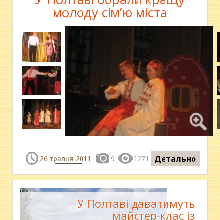
молоду сім’ю міста
Детально
26 травня 2011
9
1271
У Полтаві даватимуть
майстер-клас із