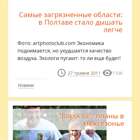
Самые загрязненные области:
в Полтаве стало дышать
легче
Фото: artphotoclub.com Экономика
поднимается, но ухудшается качество
воздуха. Экологи пугают: то ли еще будет!
27 травня 2011
1106
Новини
"Ворскла": планы в
межсезонье