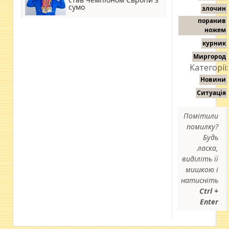
сумо
злочин
поранив
ножем
курник
Миргород
Категорії:
Новини
Ситуація
Помітили
помилку?
Будь
ласка,
виділіть її
мишкою і
натисніть
Ctrl +
Enter