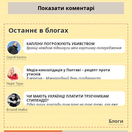
Показати коментарі
Останнє в блогах
КАПЛІНУ ПОГРОЖУЮТЬ УБИВСТВОМ
Вранці невідомі підкинули мені картинку-попередження
Сергій Каплін
Медіа-консолідація у Полтаві – рецепт проти
утисків
8 вересня – Міжнародний день солідарності
журналістів.
Надія Труш
ЧИ МАЮТЬ УКРАЇНЦІ ПЛАТИТИ ТРІЄЧНИКАМ
СТИПЕНДІЇ?
Рідко пишу лонгріди тим паче на такі теми, але вже
просто дістало! Обурюють сьогоднішні інсенуації
Віталій Улибін
навколо стипендіального питання. Штучно
роздувається ще одна соціальна катастрофа.
Блоги