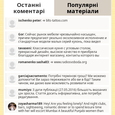
Останні
Популярні
коментарі
матеріали
ischenko peter:
⇒ blts-tattoo.com
Gor:
Сейчас рынок мебели чрезвычайно насыщен,
причем предлагают реально эксклюзивное исполнение и
стандартные модели малых серий кухонь, пока видел
отличную кухонную мебель по дизайну, мало походит на
tavaseni:
Классическая кухня с угловым столом,
стандартные формы, в MebelOk, креативненько и что главное -
прекрасный дизайн, высокое качество я приобрела
со вкусом все в порядке, без ненужных наворотов удорожающих
благодаря интернет магазину, контакты которого вы
мебель, а это не последний фактор.
можете просмотреть https://mwood.com.ua.
romanenko sasha83:
⇒ www.radiosvoboda.org
garciajsacramento:
Потрібні термінові гроші? Ми можемо
допомогти! Ви зараз переживаєте або ви в біді? Таким
чином, ми даємо вам можливість розвивати нові
розробки. Як багата людина, я почуваю себе зобов'язаним
mumiyo:
З дати публікації (27.05.2016) більшість вказаних
допомагати людям, які намагаються дати їм шанс. Кожен
цін зросла. Стаття досить інформативна, але потребує
заслуговує на другий шанс, і, оскільки влада не зможе, вони
редагування.
повинні приймати від інших. Для нас нема багато суми, і зрілість
ми визначаємо за взаємною згодою. Ні сюрпризів, ні додаткових
zoyasharma189:
Hey! Are you feeling lonely? And night clubs,
витрат, а тільки узгоджених сум і нічого іншого. Не чекайте і не
bars, sightseeing, romantic dinner or to spend leisure time
коментуйте цей пост. Введіть суму, яку ви хочете подати, і ми
with her will escort Mumbai A beautiful Punjabi women than
зв'яжемося з вами з усіма варіантами. зв'яжіться з нами
sexy escort companion in arms that you guys feel like 5 star luxury