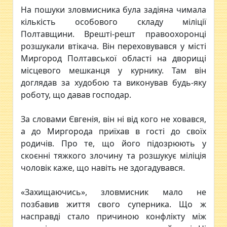
На пошуки зловмисника була задіяна чимала
кількість особового складу міліції
Полтавщини. Врешті-решт правоохоронці
розшукали втікача. Він переховувався у місті
Миргород Полтавської області на дворищі
місцевого мешканця у курнику. Там він
доглядав за худобою та виконував будь-яку
роботу, що давав господар.
За словами Євгенія, він ні від кого не ховався,
а до Миргорода приїхав в гості до своїх
родичів. Про те, що його підозрюють у
скоєнні тяжкого злочину та розшукує міліція
чоловік каже, що навіть не здогадувався.
«Захищаючись», зловмисник мало не
позбавив життя свого суперника. Що ж
насправді стало причиною конфлікту між