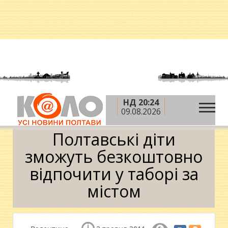
НД 20:24
»
»
Головна
Новини
Полтавські діти зможуть
09.08.2026
безкоштовно відпочити у таборі за містом
Полтавські діти
зможуть безкоштовно
відпочити у таборі за
містом