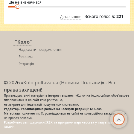
Ще не визначився
16
Всього голосів:
221
Детальніше
"Коло"
Надіслати повідомлення
Реклама
Редакція
© 2026 «
Kolo.poltava.ua (Новини Полтави)
» - Всі
права захищені!
При використанні матеріалів інтернет-видання «Коло» на інших сайтах обов’язкове
гіперпосилання на сайт kolo.poltava.ua,
не закрите для індексації пошуковими системами.
Редактор - redaktor@kolo.poltava.ua Телефон редакції: 613-245
Матеріали позначені як ®, розміщуються на сайті на комерційних засадах, тобто
на правах реклами.
Розроблено за підтримки IREX та програми партнерства у галузі мас-медіа
(UMPP)