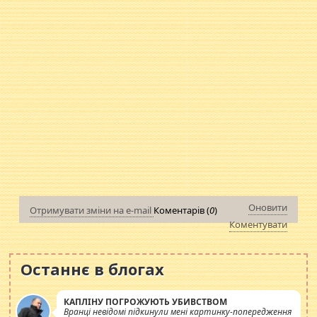
Оновити
Отримувати зміни на e-mail
Коментарів (
0
)
Коментувати
Останнє в блогах
КАПЛІНУ ПОГРОЖУЮТЬ УБИВСТВОМ
Вранці невідомі підкинули мені картинку-попередження