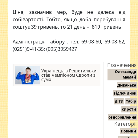
Ціна, зазначив мер, буде не далека від
собівартості. Тобто, якщо доба перебування
коштує 39 гривень, то 21 день – 819 гривень.
Адміністрація табору : тел. 69-08-60, 69-08-62,
(0251)9-41-35; (095)3959427
Позначення:
Українець із Решетилівки
Олександр
став чемпіоном Європи з
Мамай
сумо
Диканька
відпочинок
діти
табір
сироти
оздоровлення
Категорії:
Новини