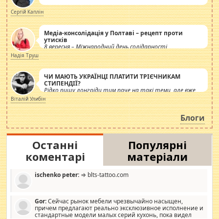
Сергій Каплін
Медіа-консолідація у Полтаві – рецепт проти
утисків
8 вересня – Міжнародний день солідарності
журналістів.
Надія Труш
ЧИ МАЮТЬ УКРАЇНЦІ ПЛАТИТИ ТРІЄЧНИКАМ
СТИПЕНДІЇ?
Рідко пишу лонгріди тим паче на такі теми, але вже
просто дістало! Обурюють сьогоднішні інсенуації
Віталій Улибін
навколо стипендіального питання. Штучно
роздувається ще одна соціальна катастрофа.
Блоги
Останні
Популярні
коментарі
матеріали
ischenko peter:
⇒ blts-tattoo.com
Gor:
Сейчас рынок мебели чрезвычайно насыщен,
причем предлагают реально эксклюзивное исполнение и
стандартные модели малых серий кухонь, пока видел