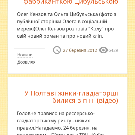
фабриканткою Цибульською
Олег Кензов та Ольга Цибульська (фото з
публічної сторінки Олега в соціальній
мережі)Олег Кензов розповів "Колу" про
свій новий роман та про новий кліп.
27 березня 2012
6429
Новини
Дозвілля
У Полтаві жінки-гладіаторші
билися в піні (відео)
Головне правило на реслерсько-
гладіаторському рингу - ніяких
правил.Нагадаємо, 24 березня, на