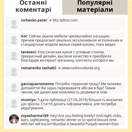
Останні
Популярні
коментарі
матеріали
ischenko peter:
⇒ blts-tattoo.com
Gor:
Сейчас рынок мебели чрезвычайно насыщен,
причем предлагают реально эксклюзивное исполнение и
стандартные модели малых серий кухонь, пока видел
отличную кухонную мебель по дизайну, мало походит на
tavaseni:
Классическая кухня с угловым столом,
стандартные формы, в MebelOk, креативненько и что главное -
прекрасный дизайн, высокое качество я приобрела
со вкусом все в порядке, без ненужных наворотов удорожающих
благодаря интернет магазину, контакты которого вы
мебель, а это не последний фактор.
можете просмотреть https://mwood.com.ua.
romanenko sasha83:
⇒ www.radiosvoboda.org
garciajsacramento:
Потрібні термінові гроші? Ми можемо
допомогти! Ви зараз переживаєте або ви в біді? Таким
чином, ми даємо вам можливість розвивати нові
розробки. Як багата людина, я почуваю себе зобов'язаним
mumiyo:
З дати публікації (27.05.2016) більшість вказаних
допомагати людям, які намагаються дати їм шанс. Кожен
цін зросла. Стаття досить інформативна, але потребує
заслуговує на другий шанс, і, оскільки влада не зможе, вони
редагування.
повинні приймати від інших. Для нас нема багато суми, і зрілість
ми визначаємо за взаємною згодою. Ні сюрпризів, ні додаткових
zoyasharma189:
Hey! Are you feeling lonely? And night clubs,
витрат, а тільки узгоджених сум і нічого іншого. Не чекайте і не
bars, sightseeing, romantic dinner or to spend leisure time
коментуйте цей пост. Введіть суму, яку ви хочете подати, і ми
with her will escort Mumbai A beautiful Punjabi women than
зв'яжемося з вами з усіма варіантами. зв'яжіться з нами
sexy escort companion in arms that you guys feel like 5 star luxury
сьогодні на garciajsacramento@gmail.com Вам потрібні термінові