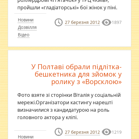
роллердромі «П’ятачок» у ТРЦ «Київ»,
пройшли «гладіаторські» бої жінок у піні.
Новини
27 березня 2012
1897
Дозвілля
Відео
У Полтаві обрали підлітка-
бешкетника для зйомок у
ролику з «Ворсклою»
Фото взяте зі сторінки Віталія у соціальній
мережі.Організатори кастингу нарешті
визначилися з кандидатурою на роль
головного актора у кліпі.
27 березня 2012
1219
Новини