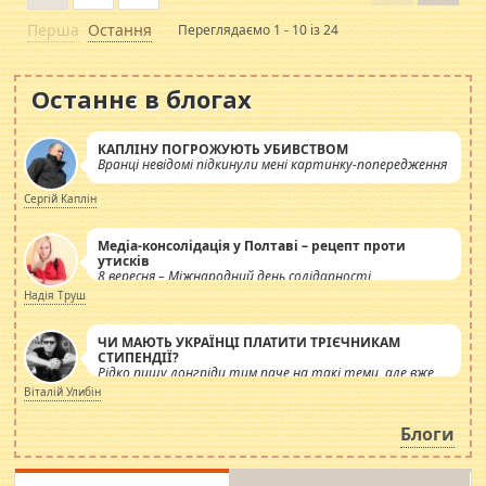
Перша
Остання
Переглядаємо 1 - 10 із 24
Останнє в блогах
КАПЛІНУ ПОГРОЖУЮТЬ УБИВСТВОМ
Вранці невідомі підкинули мені картинку-попередження
Сергій Каплін
Медіа-консолідація у Полтаві – рецепт проти
утисків
8 вересня – Міжнародний день солідарності
журналістів.
Надія Труш
ЧИ МАЮТЬ УКРАЇНЦІ ПЛАТИТИ ТРІЄЧНИКАМ
СТИПЕНДІЇ?
Рідко пишу лонгріди тим паче на такі теми, але вже
просто дістало! Обурюють сьогоднішні інсенуації
Віталій Улибін
навколо стипендіального питання. Штучно
роздувається ще одна соціальна катастрофа.
Блоги