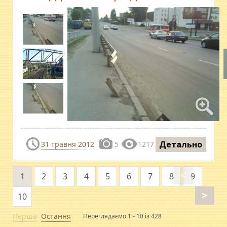
Детально
31 травня 2012
5
1217
<
1
2
3
4
5
6
7
8
9
>
10
Перша
Остання
Переглядаємо 1 - 10 із 428