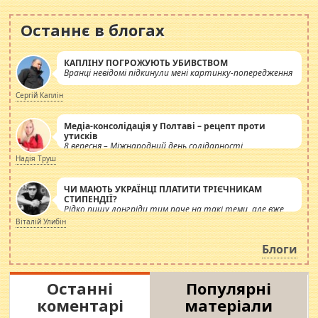
Останнє в блогах
КАПЛІНУ ПОГРОЖУЮТЬ УБИВСТВОМ
Вранці невідомі підкинули мені картинку-попередження
Сергій Каплін
Медіа-консолідація у Полтаві – рецепт проти
утисків
8 вересня – Міжнародний день солідарності
журналістів.
Надія Труш
ЧИ МАЮТЬ УКРАЇНЦІ ПЛАТИТИ ТРІЄЧНИКАМ
СТИПЕНДІЇ?
Рідко пишу лонгріди тим паче на такі теми, але вже
просто дістало! Обурюють сьогоднішні інсенуації
Віталій Улибін
навколо стипендіального питання. Штучно
роздувається ще одна соціальна катастрофа.
Блоги
Останні
Популярні
коментарі
матеріали