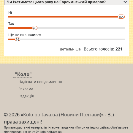
Чи їхатимете цього року на Сорочинський ярмарок?
WhatsApp via an easily can see the latest pictures of her body and the
godly. Variety is the spice of life, he believes, so always travel and
want to meet new people. Sakshi Mirchandani health and figure
Ні
conscious in order to keep yourself fit and regularly go to the health
165
club.
⇒ sakshimirchandani.com
Так
40
Ще не визначився
16
Всього голосів:
221
Детальніше
"Коло"
Надіслати повідомлення
Реклама
Редакція
© 2026 «
Kolo.poltava.ua (Новини Полтави)
» - Всі
права захищені!
При використанні матеріалів інтернет-видання «Коло» на інших сайтах обов’язкове
гіперпосилання на сайт kolo.poltava.ua,