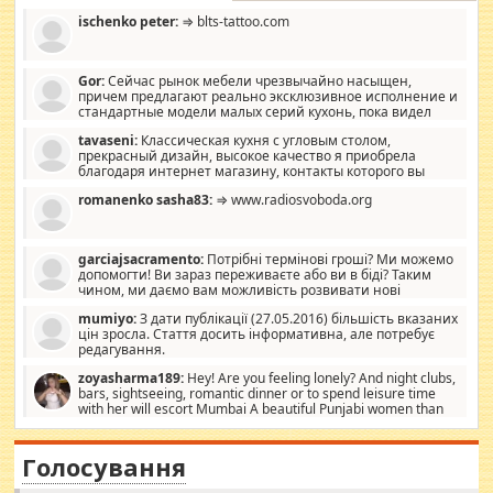
ischenko peter:
⇒ blts-tattoo.com
Gor:
Сейчас рынок мебели чрезвычайно насыщен,
причем предлагают реально эксклюзивное исполнение и
стандартные модели малых серий кухонь, пока видел
отличную кухонную мебель по дизайну, мало походит на
tavaseni:
Классическая кухня с угловым столом,
стандартные формы, в MebelOk, креативненько и что главное -
прекрасный дизайн, высокое качество я приобрела
со вкусом все в порядке, без ненужных наворотов удорожающих
благодаря интернет магазину, контакты которого вы
мебель, а это не последний фактор.
можете просмотреть https://mwood.com.ua.
romanenko sasha83:
⇒ www.radiosvoboda.org
garciajsacramento:
Потрібні термінові гроші? Ми можемо
допомогти! Ви зараз переживаєте або ви в біді? Таким
чином, ми даємо вам можливість розвивати нові
розробки. Як багата людина, я почуваю себе зобов'язаним
mumiyo:
З дати публікації (27.05.2016) більшість вказаних
допомагати людям, які намагаються дати їм шанс. Кожен
цін зросла. Стаття досить інформативна, але потребує
заслуговує на другий шанс, і, оскільки влада не зможе, вони
редагування.
повинні приймати від інших. Для нас нема багато суми, і зрілість
ми визначаємо за взаємною згодою. Ні сюрпризів, ні додаткових
zoyasharma189:
Hey! Are you feeling lonely? And night clubs,
витрат, а тільки узгоджених сум і нічого іншого. Не чекайте і не
bars, sightseeing, romantic dinner or to spend leisure time
коментуйте цей пост. Введіть суму, яку ви хочете подати, і ми
with her will escort Mumbai A beautiful Punjabi women than
зв'яжемося з вами з усіма варіантами. зв'яжіться з нами
sexy escort companion in arms that you guys feel like 5 star luxury
сьогодні на garciajsacramento@gmail.com Вам потрібні термінові
hotel had to spend the night in their search for loved solitaire free
гроші? Ми можемо допомогти!
maintenance stops in Mumbai. Here we offer fair and very attractive
Голосування
woman "Love Solitaire" beautiful figure and shapely body shapes.
Independent escort in Mumbai, truthful, friendly and cheerful girl.