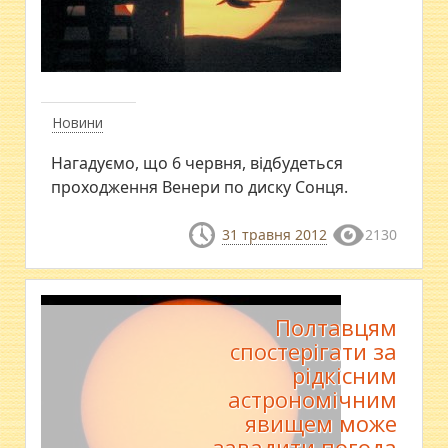
Новини
Нагадуємо, що 6 червня, відбудеться
проходження Венери по диску Сонця.
31 травня 2012
2130
Полтавцям
спостерігати за
рідкісним
астрономічним
явищем може
завадити погода