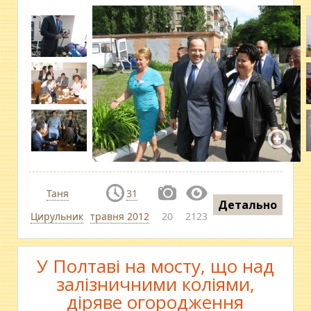
Таня
31
Детально
Цирульник
травня 2012
20
2123
У Полтаві на мосту, що над
залізничними коліями,
діряве огородження