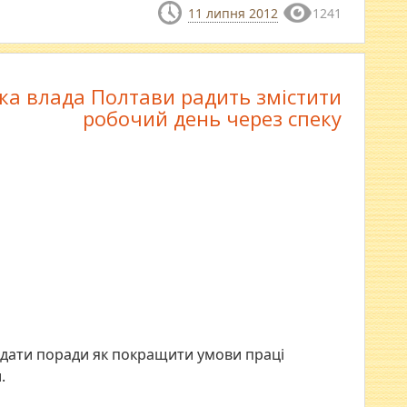
11 липня 2012
1241
ка влада Полтави радить змістити
робочий день через спеку
адати поради як покращити умови праці
.