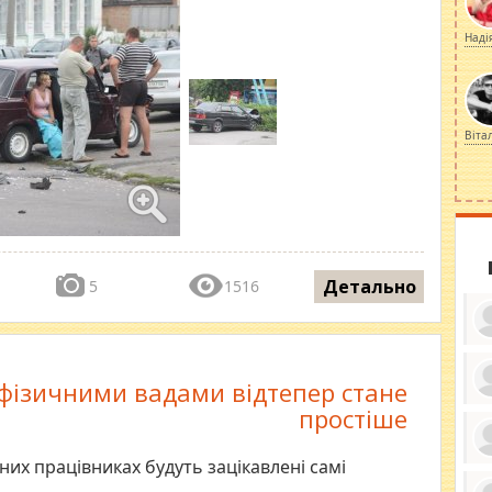
Наді
Віта
Детально
5
1516
фізичними вадами відтепер стане
простіше
ку
ди
кр
бе
них працівниках будуть зацікавлені самі
вы
по