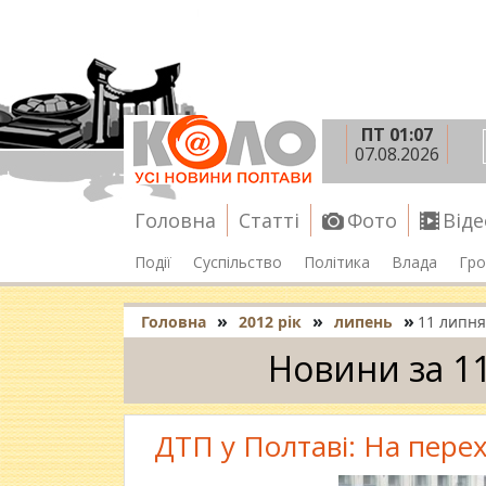
ПТ 01:07
07.08.2026
Головна
Статті
Фото
Віде
Події
Суспільство
Політика
Влада
Гро
»
»
»
Головна
2012 рік
липень
11 липня
Новини за 1
ДТП у Полтаві: На пере