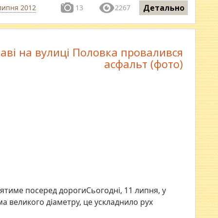
Детально
липня 2012
13
2267
аві на вулиці Половка провалився
асфальт (фото)
ятиме посеред дорогиСьогодні, 11 липня, у
ма великого діаметру, це ускладнило рух