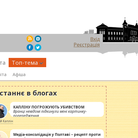
Вхід
Реєстрація
та
Топ-тема
іта
Афіша
станнє в блогах
КАПЛІНУ ПОГРОЖУЮТЬ УБИВСТВОМ
Вранці невідомі підкинули мені картинку-
попередження
ій Каплін
Медіа-консолідація у Полтаві – рецепт проти