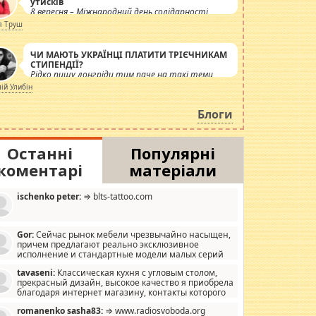
утисків
8 вересня – Міжнародний день солідарності
журналістів.
я Труш
ЧИ МАЮТЬ УКРАЇНЦІ ПЛАТИТИ ТРІЄЧНИКАМ
СТИПЕНДІЇ?
Рідко пишу лонгріди тим паче на такі теми,
але вже просто дістало! Обурюють сьогоднішні
лій Улибін
інсенуації навколо стипендіального питання.
Штучно роздувається ще одна соціальна
Блоги
катастрофа.
Останні
Популярні
коментарі
матеріали
ischenko peter:
⇒ blts-tattoo.com
Gor:
Сейчас рынок мебели чрезвычайно насыщен,
причем предлагают реально эксклюзивное
исполнение и стандартные модели малых серий
хонь, пока видел отличную кухонную мебель по
tavaseni:
Классическая кухня с угловым столом,
зайну, мало походит на стандартные формы, в MebelOk,
прекрасный дизайн, высокое качество я приобрела
еативненько и что главное - со вкусом все в порядке,
благодаря интернет магазину, контакты которого
з ненужных наворотов удорожающих мебель, а это не
 можете просмотреть https://mwood.com.ua.
следний фактор.
romanenko sasha83:
⇒ www.radiosvoboda.org