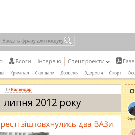
о
Блоги
Інтерв'ю
Спецпроекти
Газе
ші
Кримінал
Скандали
Дозвілля
Здоров'я
Спорт
Осв
О
Календар
1 липня 2012 року
Серг
хресті зіштовхнулись два ВАЗи