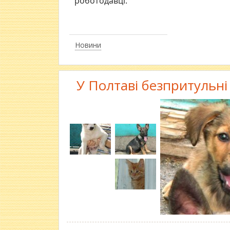
роботодавці.
Новини
У Полтаві безпритульн