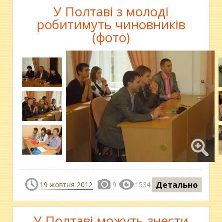
У Полтаві з молоді
робитимуть чиновників
(фото)
Детально
19 жовтня 2012
9
1534
У Полтаві можуть знести