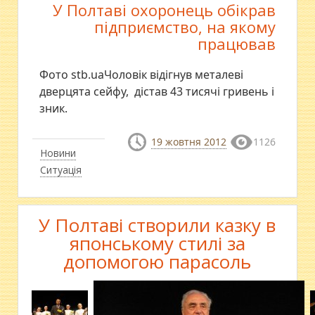
У Полтаві охоронець обікрав
підприємство, на якому
працював
Фото stb.uaЧоловік відігнув металеві
дверцята сейфу, дістав 43 тисячі гривень і
зник.
19 жовтня 2012
1126
Новини
Ситуація
У Полтаві створили казку в
японському стилі за
допомогою парасоль