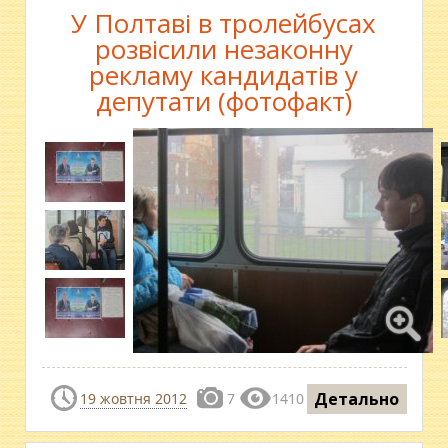
У Полтаві в тролейбусах
розвісили незаконну
рекламу кандидатів у
депутати (фотофакт)
Детально
19 жовтня 2012
7
1410