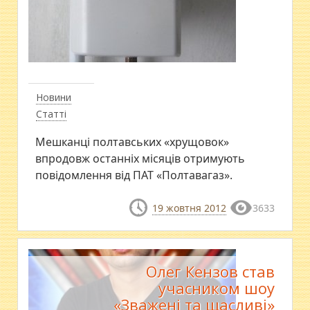
Новини
Статті
Мешканці полтавських «хрущовок»
впродовж останніх місяців отримують
повідомлення від ПАТ «Полтавагаз».
19 жовтня 2012
3633
Олег Кензов став
учасником шоу
«Зважені та щасливі»