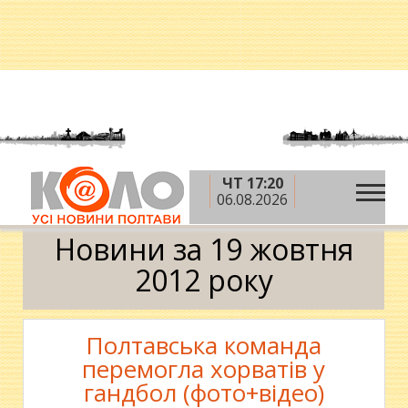
ЧТ 17:20
»
»
»
Головна
2012 рік
жовтень
19 жовтня
06.08.2026
Календар
Новини за 19 жовтня
2012 року
Полтавська команда
перемогла хорватів у
гандбол (фото+відео)