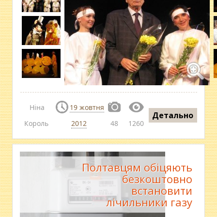
Ніна
19 жовтня
Детально
Король
2012
48
1260
Полтавцям обіцяють
безкоштовно
встановити
лічильники газу