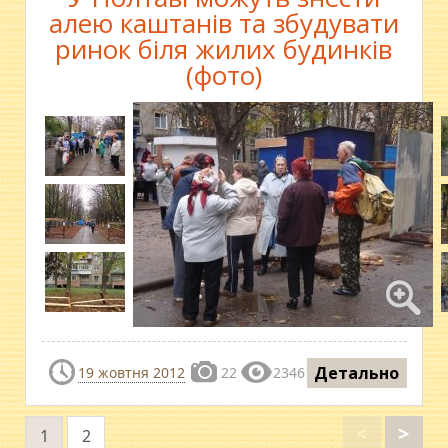
алею каштанів та збудувати
ринок біля жилих будинків
(фото)
Детально
19 жовтня 2012
22
2346
<
>
1
2