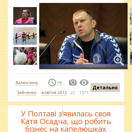
Валентина
19
Детально
Зайченко
жовтня 2012
22
1371
У Полтаві з’явилась своя
Катя Осадча, що робить
бізнес на капелюшках