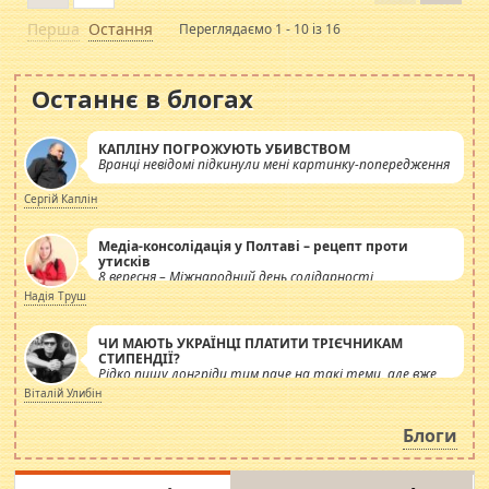
Перша
Остання
Переглядаємо 1 - 10 із 16
Останнє в блогах
КАПЛІНУ ПОГРОЖУЮТЬ УБИВСТВОМ
Вранці невідомі підкинули мені картинку-попередження
Сергій Каплін
Медіа-консолідація у Полтаві – рецепт проти
утисків
8 вересня – Міжнародний день солідарності
журналістів.
Надія Труш
ЧИ МАЮТЬ УКРАЇНЦІ ПЛАТИТИ ТРІЄЧНИКАМ
СТИПЕНДІЇ?
Рідко пишу лонгріди тим паче на такі теми, але вже
просто дістало! Обурюють сьогоднішні інсенуації
Віталій Улибін
навколо стипендіального питання. Штучно
роздувається ще одна соціальна катастрофа.
Блоги