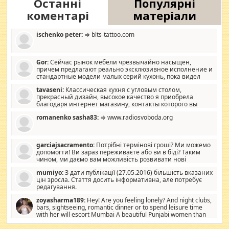
Останні
Популярні
коментарі
матеріали
ischenko peter:
⇒ blts-tattoo.com
Gor:
Сейчас рынок мебели чрезвычайно насыщен,
причем предлагают реально эксклюзивное исполнение и
стандартные модели малых серий кухонь, пока видел
отличную кухонную мебель по дизайну, мало походит на
tavaseni:
Классическая кухня с угловым столом,
стандартные формы, в MebelOk, креативненько и что главное -
прекрасный дизайн, высокое качество я приобрела
со вкусом все в порядке, без ненужных наворотов удорожающих
благодаря интернет магазину, контакты которого вы
мебель, а это не последний фактор.
можете просмотреть https://mwood.com.ua.
romanenko sasha83:
⇒ www.radiosvoboda.org
garciajsacramento:
Потрібні термінові гроші? Ми можемо
допомогти! Ви зараз переживаєте або ви в біді? Таким
чином, ми даємо вам можливість розвивати нові
розробки. Як багата людина, я почуваю себе зобов'язаним
mumiyo:
З дати публікації (27.05.2016) більшість вказаних
допомагати людям, які намагаються дати їм шанс. Кожен
цін зросла. Стаття досить інформативна, але потребує
заслуговує на другий шанс, і, оскільки влада не зможе, вони
редагування.
повинні приймати від інших. Для нас нема багато суми, і зрілість
ми визначаємо за взаємною згодою. Ні сюрпризів, ні додаткових
zoyasharma189:
Hey! Are you feeling lonely? And night clubs,
витрат, а тільки узгоджених сум і нічого іншого. Не чекайте і не
bars, sightseeing, romantic dinner or to spend leisure time
коментуйте цей пост. Введіть суму, яку ви хочете подати, і ми
with her will escort Mumbai A beautiful Punjabi women than
зв'яжемося з вами з усіма варіантами. зв'яжіться з нами
sexy escort companion in arms that you guys feel like 5 star luxury
сьогодні на garciajsacramento@gmail.com Вам потрібні термінові
hotel had to spend the night in their search for loved solitaire free