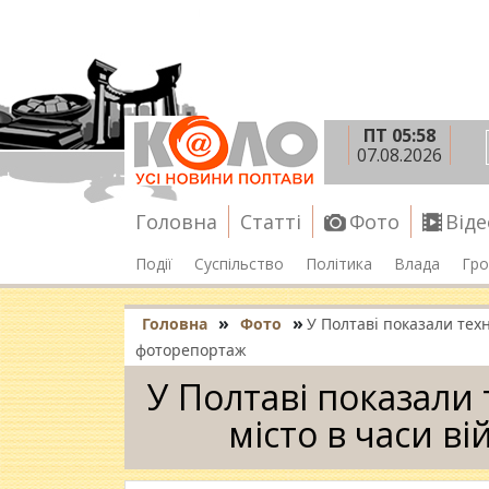
ПТ 05:58
07.08.2026
Головна
Статті
Фото
Віде
Події
Суспільство
Політика
Влада
Гро
»
»
Головна
Фото
У Полтаві показали техн
фоторепортаж
У Полтаві показали
місто в часи в