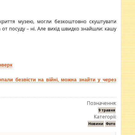
ідкриття музею, могли безкоштовно скуштувати
а от посуду – ні. Але вихід швидко знайшли: кашу
рверк
опали безвісти на війні, можна знайти у через
Позначення:
9 травня
Категорії:
Новини
Фото