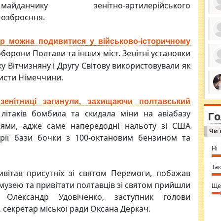
майданчику зенітно-артилерійського
озброєння.
ер можна подивитися у військово-історичному
ро
се
оборони Полтави та інших міст. Зенітні установки
да
ку Вітчизняну і Другу Світову використовували як
ос
ін
цисти Німеччини.
за
тіл
ком
bea
ми
зенітниці загинули, захищаючи полтавський
tha
на
nig
літаків бомбила та скидала міни на авіабазу
Г
по
in 
нями, адже саме напередодні нальоту зі США
Sol
Чи 
Ind
рії бази бочки з 100-октановим бензином та
gir
bod
Ні
alw
Mir
you
Так
вітав присутніх зі святом Перемоги, побажав
⇒ 
 музею та привітати полтавців зі святом прийшли
Ще
ї Олександр Удовіченко, заступник голови
 секретар міської ради Оксана Деркач.