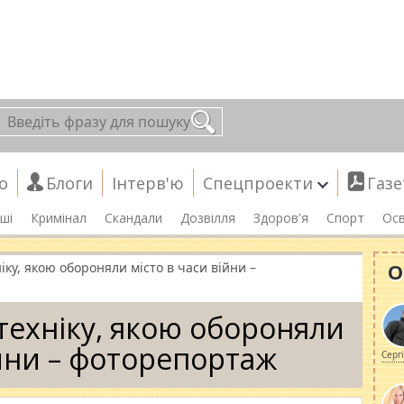
о
Блоги
Інтерв'ю
Спецпроекти
Газе
ші
Кримінал
Скандали
Дозвілля
Здоров'я
Спорт
Осв
О
іку, якою обороняли місто в часи війни –
 техніку, якою обороняли
ійни – фоторепортаж
Серг