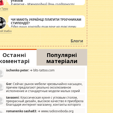
утисків
8 вересня – Міжнародний день солідарності
журналістів.
я Труш
ЧИ МАЮТЬ УКРАЇНЦІ ПЛАТИТИ ТРІЄЧНИКАМ
СТИПЕНДІЇ?
Рідко пишу лонгріди тим паче на такі теми,
але вже просто дістало! Обурюють сьогоднішні
лій Улибін
інсенуації навколо стипендіального питання.
Штучно роздувається ще одна соціальна
Блоги
катастрофа.
Останні
Популярні
коментарі
матеріали
ischenko peter:
⇒ blts-tattoo.com
Gor:
Сейчас рынок мебели чрезвычайно насыщен,
причем предлагают реально эксклюзивное
исполнение и стандартные модели малых серий
хонь, пока видел отличную кухонную мебель по
tavaseni:
Классическая кухня с угловым столом,
зайну, мало походит на стандартные формы, в MebelOk,
прекрасный дизайн, высокое качество я приобрела
еативненько и что главное - со вкусом все в порядке,
благодаря интернет магазину, контакты которого
з ненужных наворотов удорожающих мебель, а это не
 можете просмотреть https://mwood.com.ua.
следний фактор.
romanenko sasha83:
⇒ www.radiosvoboda.org