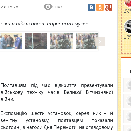
2 о 15:28
1043
Наді
і зали військово-історичного музею.
Віта
Полтавцям під час відкриття презентували
військову техніку часів Великої Вітчизняної
війни.
ку
Експозицію шести установок, серед них – й
ди
кр
зенітну установку, полтавцям показали
бе
вы
по
сьогодні, з нагоди Дня Перемоги, на оглядовому