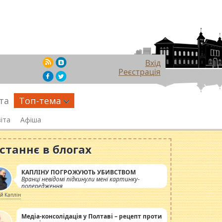
Вхід
Реєстрація
та
Топ-тема
іта
Афіша
станнє в блогах
КАПЛІНУ ПОГРОЖУЮТЬ УБИВСТВОМ
Вранці невідомі підкинули мені картинку-
попередження
ій Каплін
Медіа-консолідація у Полтаві – рецепт проти