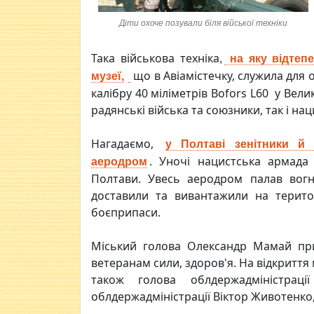
Діти охоче позували біля війської техніки
Така військова техніка
,
на яку відтеп
що в Авіамістечку, служила для 
музеї,
калібру 40 міліметрів Bofors L60 у Вели
радянські війська та союзники, так і на
Нагадаємо,
у Полтаві зенітники й 
. Уночі нацистська армада 
аеродром
Полтави. Увесь аеродром палав вог
доставили та вивантажили на терито
боєприпаси.
Міський голова Олександр Мамай при
ветеранам сили, здоров'я. На відкриття
також голова облдержадміністраці
облдержадміністрації Віктор Животенко,