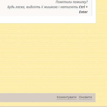
Помітили помилку?
Будь ласка, виділіть її мишкою і натисніть
Ctrl +
Enter
Коментувати
Оновити