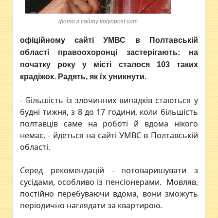
фото з сайту volynpost.com
офіційному сайті УМВС в Полтавській
області правоохоронці застерігають: на
початку року у місті сталося 103 таких
крадіжок. Радять, як їх уникнути.
- Більшість із злочинних випадків стаються у
будні тижня, з 8 до 17 години, коли більшість
полтавців саме на роботі й вдома нікого
немає, - йдеться на сайті УМВС в Полтавській
області.
Серед рекомендацій - потоваришувати з
сусідами, особливо із пенсіонерами. Мовляв,
постійно перебуваючи вдома, вони зможуть
періодично наглядати за квартирою.