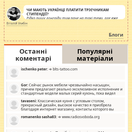
ЧИ МАЮТЬ УКРАЇНЦІ ПЛАТИТИ ТРІЄЧНИКАМ
СТИПЕНДІЇ?
Рідко пишу лонгріди тим паче на такі теми, але вже
просто дістало! Обурюють сьогоднішні інсенуації
Віталій Улибін
навколо стипендіального питання. Штучно
роздувається ще одна соціальна катастрофа.
Блоги
Останні
Популярні
коментарі
матеріали
ischenko peter:
⇒ blts-tattoo.com
Gor:
Сейчас рынок мебели чрезвычайно насыщен,
причем предлагают реально эксклюзивное исполнение и
стандартные модели малых серий кухонь, пока видел
отличную кухонную мебель по дизайну, мало походит на
tavaseni:
Классическая кухня с угловым столом,
стандартные формы, в MebelOk, креативненько и что главное -
прекрасный дизайн, высокое качество я приобрела
со вкусом все в порядке, без ненужных наворотов удорожающих
благодаря интернет магазину, контакты которого вы
мебель, а это не последний фактор.
можете просмотреть https://mwood.com.ua.
romanenko sasha83:
⇒ www.radiosvoboda.org