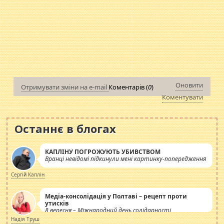
Оновити
Отримувати зміни на e-mail
Коментарів (
0
)
Коментувати
Останнє в блогах
КАПЛІНУ ПОГРОЖУЮТЬ УБИВСТВОМ
Вранці невідомі підкинули мені картинку-попередження
Сергій Каплін
Медіа-консолідація у Полтаві – рецепт проти
утисків
8 вересня – Міжнародний день солідарності
журналістів.
Надія Труш