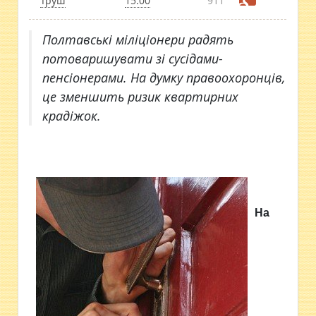
Труш
15:00
911
Полтавські міліціонери радять
потоваришувати зі сусідами-
пенсіонерами. На думку правоохоронців,
це зменшить ризик квартирних
крадіжок.
На