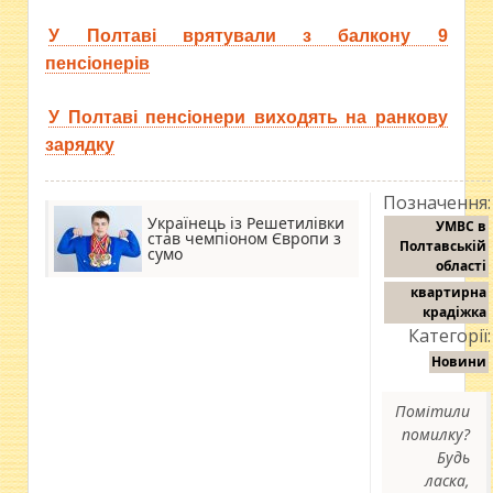
У Полтаві врятували з балкону 9
пенсіонерів
У Полтаві пенсіонери виходять на ранкову
зарядку
Позначення:
Українець із Решетилівки
УМВС в
став чемпіоном Європи з
Полтавській
сумо
області
квартирна
крадіжка
Категорії:
Новини
Помітили
помилку?
Будь
ласка,