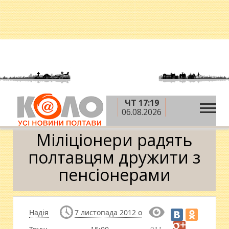
ЧТ 17:19
»
»
Головна
Новини
Міліціонери радять
06.08.2026
полтавцям дружити з пенсіонерами
Міліціонери радять
полтавцям дружити з
пенсіонерами
Надія
7 листопада 2012 о