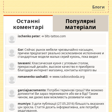
роздувається ще одна соціальна катастрофа.
Блоги
Останні
Популярні
коментарі
матеріали
ischenko peter:
⇒ blts-tattoo.com
Gor:
Сейчас рынок мебели чрезвычайно насыщен,
причем предлагают реально эксклюзивное исполнение и
стандартные модели малых серий кухонь, пока видел
отличную кухонную мебель по дизайну, мало походит на
tavaseni:
Классическая кухня с угловым столом,
стандартные формы, в MebelOk, креативненько и что главное -
прекрасный дизайн, высокое качество я приобрела
со вкусом все в порядке, без ненужных наворотов удорожающих
благодаря интернет магазину, контакты которого вы
мебель, а это не последний фактор.
можете просмотреть https://mwood.com.ua.
romanenko sasha83:
⇒ www.radiosvoboda.org
garciajsacramento:
Потрібні термінові гроші? Ми можемо
допомогти! Ви зараз переживаєте або ви в біді? Таким
чином, ми даємо вам можливість розвивати нові
розробки. Як багата людина, я почуваю себе зобов'язаним
mumiyo:
З дати публікації (27.05.2016) більшість вказаних
допомагати людям, які намагаються дати їм шанс. Кожен
цін зросла. Стаття досить інформативна, але потребує
заслуговує на другий шанс, і, оскільки влада не зможе, вони
редагування.
повинні приймати від інших. Для нас нема багато суми, і зрілість