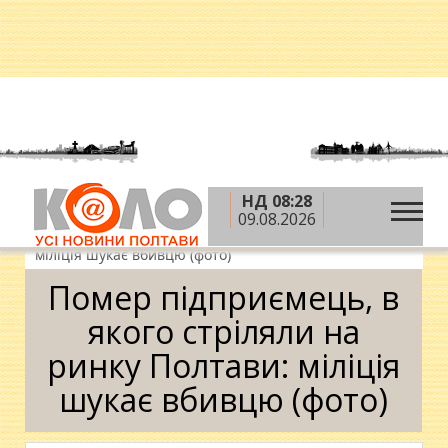
НД 08:28
»
»
»
Головна
Новини
Ситуація
Помер
09.08.2026
підприємець, в якого стріляли на ринку Полтави:
міліція шукає вбивцю (фото)
Помер підприємець, в
якого стріляли на
ринку Полтави: міліція
шукає вбивцю (фото)