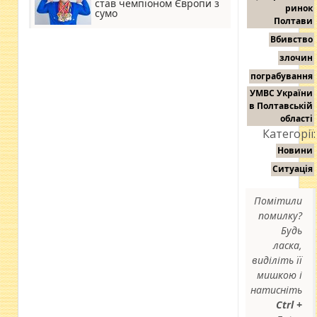
став чемпіоном Європи з
ринок
сумо
Полтави
Вбивство
злочин
пограбування
УМВС України
в Полтавській
області
Категорії:
Новини
Ситуація
Помітили
помилку?
Будь
ласка,
виділіть її
мишкою і
натисніть
Ctrl +