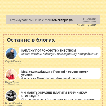
Оновити
Отримувати зміни на e-mail
Коментарів (
0
)
Коментувати
Останнє в блогах
КАПЛІНУ ПОГРОЖУЮТЬ УБИВСТВОМ
Вранці невідомі підкинули мені картинку-попередження
Сергій Каплін
Медіа-консолідація у Полтаві – рецепт проти
утисків
8 вересня – Міжнародний день солідарності
журналістів.
Надія Труш
ЧИ МАЮТЬ УКРАЇНЦІ ПЛАТИТИ ТРІЄЧНИКАМ
СТИПЕНДІЇ?
Рідко пишу лонгріди тим паче на такі теми, але вже
просто дістало! Обурюють сьогоднішні інсенуації
Віталій Улибін
навколо стипендіального питання. Штучно