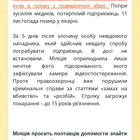
Попри
кулю в голову з травматичної зброї.
зусилля медиків, потерпілий підприємець 11
листопада помер у лікарні.
За 5 днів після злочину особу невідомого
нападника, який здійснив невдалу спробу
пограбувати підприємця, й досі не
встановили. Міліція оприлюднила лише
нечітке фото підозрюваного, якого
зафіксували камери відеоспостереження.
Проте правоохоронці вже порушили
кримінальні справи за статтями «замах на
вбивство» та «розбій». Стрілку загрожує
покарання – до 15 років ув’язнення.
Міліція просить полтавців допомогти знайти