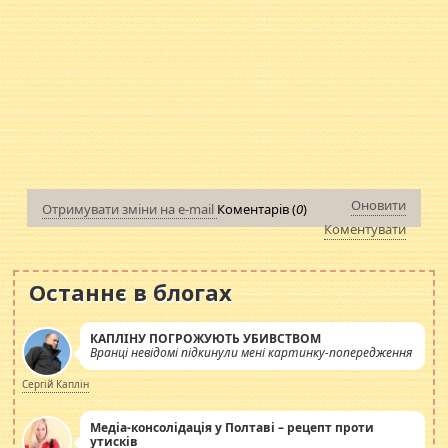
Оновити
Отримувати зміни на e-mail
Коментарів (
0
)
Коментувати
Останнє в блогах
КАПЛІНУ ПОГРОЖУЮТЬ УБИВСТВОМ
Вранці невідомі підкинули мені картинку-попередження
Сергій Каплін
Медіа-консолідація у Полтаві – рецепт проти
утисків