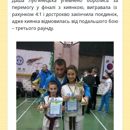
Даша Луб’янецька упевнено боролись за
перемогу у фіналі з киянкою, вигравала із
рахунком 4:1 і дострокво закінчила поєдинок,
адже киянка відмовилась від подальшого бою
– третього раунду.