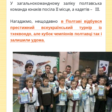
У загальнокомандному заліку полтавська
команда юнаків посіла ІІ місце, а кадетів – ІІІ.
Нагадаємо, нещодавно
в Полтаві відбувся
престижний всеукраїнський турнір із
тхеквондо, але кубок чемпіонів полтавці так і
залишили удома.