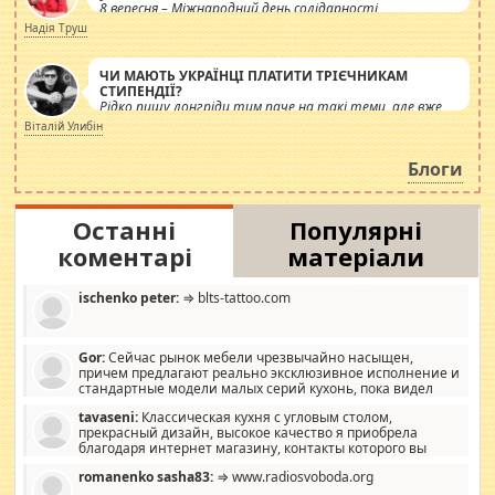
8 вересня – Міжнародний день солідарності
журналістів.
Надія Труш
ЧИ МАЮТЬ УКРАЇНЦІ ПЛАТИТИ ТРІЄЧНИКАМ
СТИПЕНДІЇ?
Рідко пишу лонгріди тим паче на такі теми, але вже
просто дістало! Обурюють сьогоднішні інсенуації
Віталій Улибін
навколо стипендіального питання. Штучно
роздувається ще одна соціальна катастрофа.
Блоги
Останні
Популярні
коментарі
матеріали
ischenko peter:
⇒ blts-tattoo.com
Gor:
Сейчас рынок мебели чрезвычайно насыщен,
причем предлагают реально эксклюзивное исполнение и
стандартные модели малых серий кухонь, пока видел
отличную кухонную мебель по дизайну, мало походит на
tavaseni:
Классическая кухня с угловым столом,
стандартные формы, в MebelOk, креативненько и что главное -
прекрасный дизайн, высокое качество я приобрела
со вкусом все в порядке, без ненужных наворотов удорожающих
благодаря интернет магазину, контакты которого вы
мебель, а это не последний фактор.
можете просмотреть https://mwood.com.ua.
romanenko sasha83:
⇒ www.radiosvoboda.org