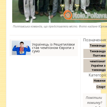
Полтавська команда, що представляла місто. Фото надане Юріє
Позначення:
Українець із Решетилівки
Тхеквондо
став чемпіоном Європи з
сумо
Тхеквондо
Полтава
чемпіонат
України з
тхекондо
Категорії:
Новини
Спорт
Помітили
помилку?