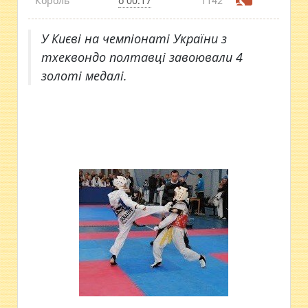
Король
о 00:17
1142
У Києві на чемпіонаті України з
тхеквондо полтавці завоювали 4
золоті медалі.