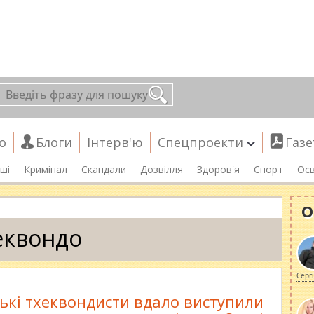
о
Блоги
Інтерв'ю
Спецпроекти
Газе
ші
Кримінал
Скандали
Дозвілля
Здоров'я
Спорт
Осв
О
еквондо
Серг
ькі тхеквондисти вдало виступили