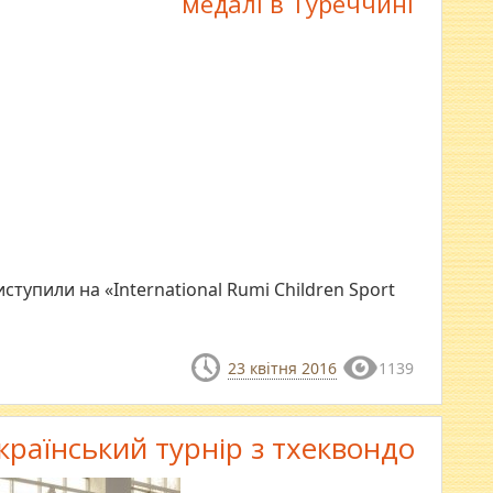
медалі в Туреччині
иступили на «International Rumi Children Sport
23 квітня 2016
1139
країнський турнір з тхеквондо