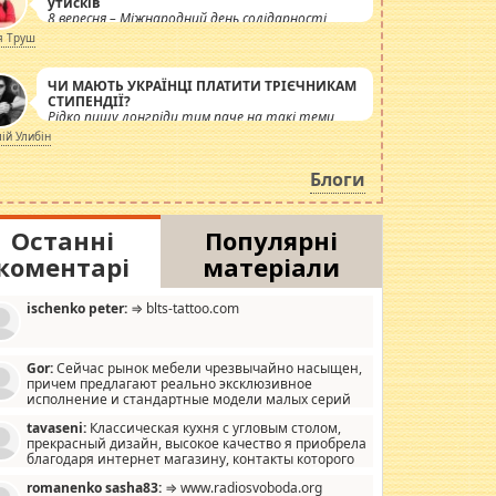
утисків
8 вересня – Міжнародний день солідарності
журналістів.
я Труш
ЧИ МАЮТЬ УКРАЇНЦІ ПЛАТИТИ ТРІЄЧНИКАМ
СТИПЕНДІЇ?
Рідко пишу лонгріди тим паче на такі теми,
але вже просто дістало! Обурюють сьогоднішні
лій Улибін
інсенуації навколо стипендіального питання.
Штучно роздувається ще одна соціальна
Блоги
катастрофа.
Останні
Популярні
коментарі
матеріали
ischenko peter:
⇒ blts-tattoo.com
Gor:
Сейчас рынок мебели чрезвычайно насыщен,
причем предлагают реально эксклюзивное
исполнение и стандартные модели малых серий
хонь, пока видел отличную кухонную мебель по
tavaseni:
Классическая кухня с угловым столом,
зайну, мало походит на стандартные формы, в MebelOk,
прекрасный дизайн, высокое качество я приобрела
еативненько и что главное - со вкусом все в порядке,
благодаря интернет магазину, контакты которого
з ненужных наворотов удорожающих мебель, а это не
 можете просмотреть https://mwood.com.ua.
следний фактор.
romanenko sasha83:
⇒ www.radiosvoboda.org