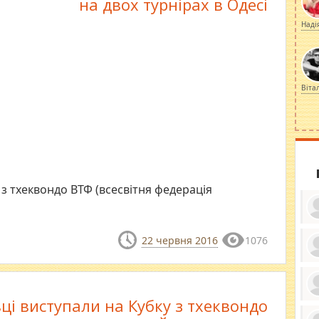
на двох турнірах в Одесі
Наді
Віта
з тхеквондо ВТФ (всесвітня федерація
22 червня 2016
1076
ку
ди
кр
бе
ці виступали на Кубку з тхеквондо
вы
по