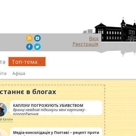
Вхід
Реєстрація
та
Топ-тема
іта
Афіша
станнє в блогах
КАПЛІНУ ПОГРОЖУЮТЬ УБИВСТВОМ
Вранці невідомі підкинули мені картинку-
попередження
ій Каплін
Медіа-консолідація у Полтаві – рецепт проти