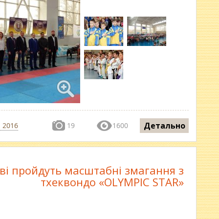
Детально
я 2016
19
1600
аві пройдуть масштабні змагання з
тхеквондо «OLYMPIC STAR»