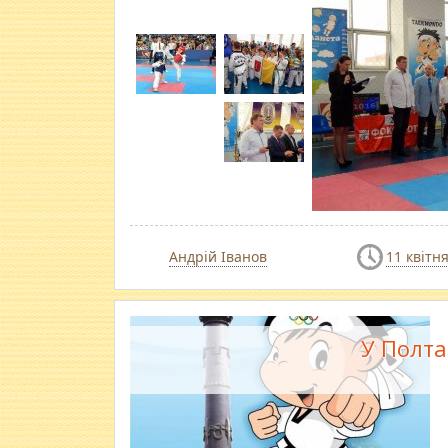
Андрій Іванов
11 квітн
​У Полт