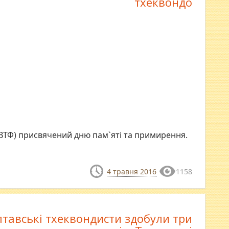
тхеквондо
(ВТФ) присвячений дню пам`яті та примирення.
4 травня 2016
1158
тавські тхеквондисти здобули три