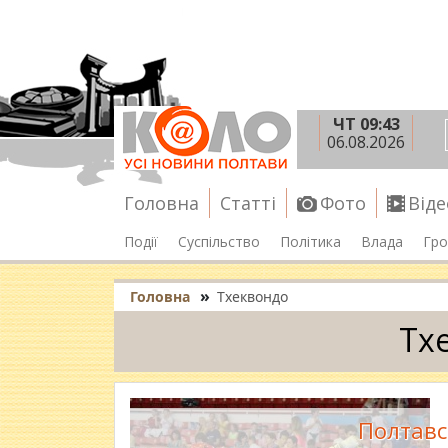
ЧТ 09:43
06.08.2026
Головна
Статті
Фото
Віде
Події
Суспільство
Політика
Влада
Гро
»
Головна
Тхеквондо
Тх
Полтавс