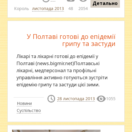
Детально
Король
листопада 2013
48
2054
У Полтаві готові до епідемії
грипу та застуди
Лікарі та лікарні готові до епідемії у
Полтаві (news.bigmir.net)Полтавські
лікарні, медперсонал та профільні
управління активно готуються зустріти
епідемію грипу та застуди цієї зими.
28 листопада 2013
1055
Новини
Суспільство