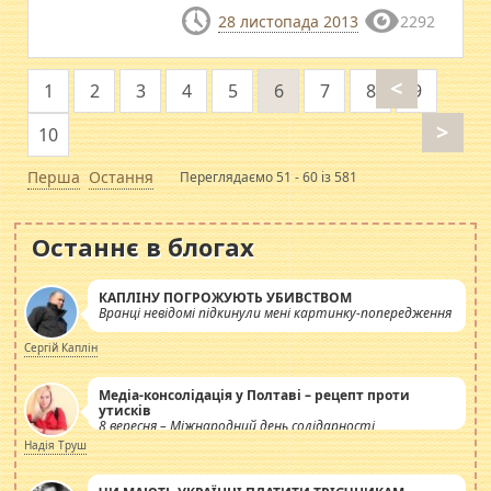
28 листопада 2013
2292
<
1
2
3
4
5
6
7
8
9
>
10
Перша
Остання
Переглядаємо 51 - 60 із 581
Останнє в блогах
КАПЛІНУ ПОГРОЖУЮТЬ УБИВСТВОМ
Вранці невідомі підкинули мені картинку-попередження
Сергій Каплін
Медіа-консолідація у Полтаві – рецепт проти
утисків
8 вересня – Міжнародний день солідарності
журналістів.
Надія Труш