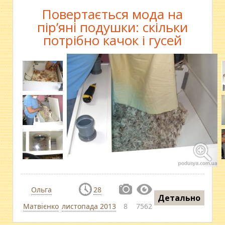
Повертається мода на
пір’яні подушки: скільки
потрібно качок і гусей
Ольга
28
Детально
Матвієнко
листопада 2013
8
7562