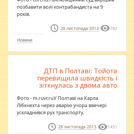
позбавити волі контрабандиста на 9
років.
28 листопада 2013
782
Новини
ДТП в Полтаві: Тойота
перевищила швидкість і
зіткнулась з двома авто
Фото - m.ruvr.ruУ Полтаві на Карла
Лібкнехта через аварію учора ввечері
ускладнився рух транспорту.
28 листопада 2013
1451