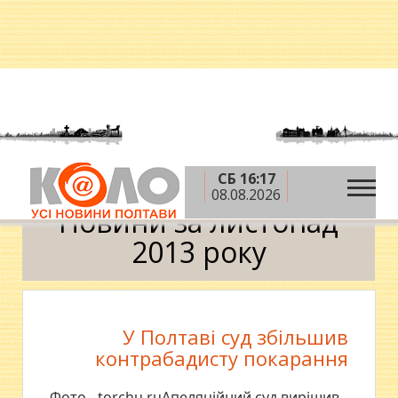
СБ 16:17
»
»
Головна
2013 рік
листопад
Календар
08.08.2026
Новини за листопад
2013 року
У Полтаві суд збільшив
контрабадисту покарання
Фото - torchu.ruАпеляційний суд вирішив