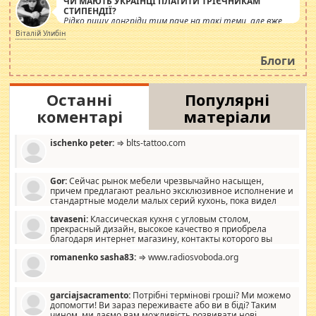
ЧИ МАЮТЬ УКРАЇНЦІ ПЛАТИТИ ТРІЄЧНИКАМ
СТИПЕНДІЇ?
Рідко пишу лонгріди тим паче на такі теми, але вже
просто дістало! Обурюють сьогоднішні інсенуації
Віталій Улибін
навколо стипендіального питання. Штучно
роздувається ще одна соціальна катастрофа.
Блоги
Останні
Популярні
коментарі
матеріали
ischenko peter:
⇒ blts-tattoo.com
Gor:
Сейчас рынок мебели чрезвычайно насыщен,
причем предлагают реально эксклюзивное исполнение и
стандартные модели малых серий кухонь, пока видел
отличную кухонную мебель по дизайну, мало походит на
tavaseni:
Классическая кухня с угловым столом,
стандартные формы, в MebelOk, креативненько и что главное -
прекрасный дизайн, высокое качество я приобрела
со вкусом все в порядке, без ненужных наворотов удорожающих
благодаря интернет магазину, контакты которого вы
мебель, а это не последний фактор.
можете просмотреть https://mwood.com.ua.
romanenko sasha83:
⇒ www.radiosvoboda.org
garciajsacramento:
Потрібні термінові гроші? Ми можемо
допомогти! Ви зараз переживаєте або ви в біді? Таким
чином, ми даємо вам можливість розвивати нові