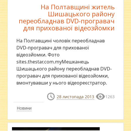
На Полтавщині житель
Шишацького району
переобладнав DVD-програвач
для прихованої відеозйомки
На Полтавщині чоловік переобладнав
DVD-програвач для прихованої
відеозйомки. Фото
sites.thestar.com.myМешканець
Шишацького району переобладнав DVD-
програвач для прихованої відеозйомки,
вмонтувавши у нього відеореєстратор.
28 листопада 2013
1263
Новини