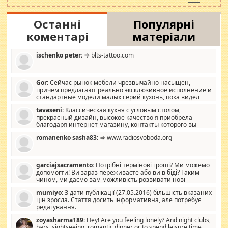
Останні
Популярні
коментарі
матеріали
ischenko peter:
⇒ blts-tattoo.com
Gor:
Сейчас рынок мебели чрезвычайно насыщен,
причем предлагают реально эксклюзивное исполнение и
стандартные модели малых серий кухонь, пока видел
отличную кухонную мебель по дизайну, мало походит на
tavaseni:
Классическая кухня с угловым столом,
стандартные формы, в MebelOk, креативненько и что главное -
прекрасный дизайн, высокое качество я приобрела
со вкусом все в порядке, без ненужных наворотов удорожающих
благодаря интернет магазину, контакты которого вы
мебель, а это не последний фактор.
можете просмотреть https://mwood.com.ua.
romanenko sasha83:
⇒ www.radiosvoboda.org
garciajsacramento:
Потрібні термінові гроші? Ми можемо
допомогти! Ви зараз переживаєте або ви в біді? Таким
чином, ми даємо вам можливість розвивати нові
розробки. Як багата людина, я почуваю себе зобов'язаним
mumiyo:
З дати публікації (27.05.2016) більшість вказаних
допомагати людям, які намагаються дати їм шанс. Кожен
цін зросла. Стаття досить інформативна, але потребує
заслуговує на другий шанс, і, оскільки влада не зможе, вони
редагування.
повинні приймати від інших. Для нас нема багато суми, і зрілість
ми визначаємо за взаємною згодою. Ні сюрпризів, ні додаткових
zoyasharma189:
Hey! Are you feeling lonely? And night clubs,
витрат, а тільки узгоджених сум і нічого іншого. Не чекайте і не
bars, sightseeing, romantic dinner or to spend leisure time