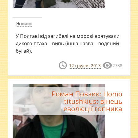
Новини
У Полтаві від загибелі на морозі врятували
дикого птаха – випь (інша назва – водяний
бугай).
12 грудня 2013
2738
Роман Повзик: Homo
titushkius: вінець
еволюції гопника