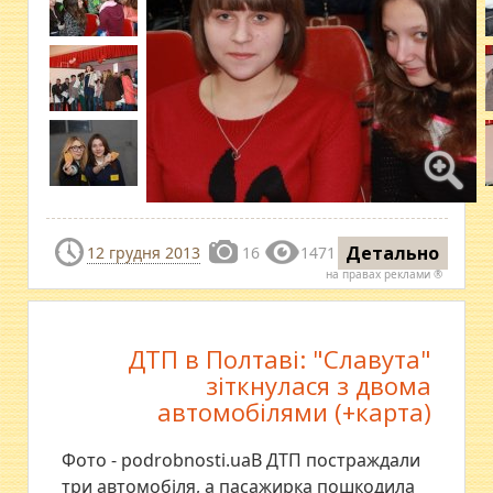
Детально
12 грудня 2013
16
1471
на правах реклами ®
ДТП в Полтаві: "Славута"
зіткнулася з двома
автомобілями (+карта)
Фото - podrobnosti.uaВ ДТП постраждали
три автомобіля, а пасажирка пошкодила