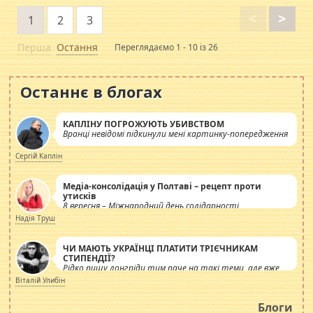
<
>
1
2
3
Перша
Остання
Переглядаємо 1 - 10 із 26
Останнє в блогах
КАПЛІНУ ПОГРОЖУЮТЬ УБИВСТВОМ
Вранці невідомі підкинули мені картинку-попередження
Сергій Каплін
Медіа-консолідація у Полтаві – рецепт проти
утисків
8 вересня – Міжнародний день солідарності
журналістів.
Надія Труш
ЧИ МАЮТЬ УКРАЇНЦІ ПЛАТИТИ ТРІЄЧНИКАМ
СТИПЕНДІЇ?
Рідко пишу лонгріди тим паче на такі теми, але вже
просто дістало! Обурюють сьогоднішні інсенуації
Віталій Улибін
навколо стипендіального питання. Штучно
роздувається ще одна соціальна катастрофа.
Блоги