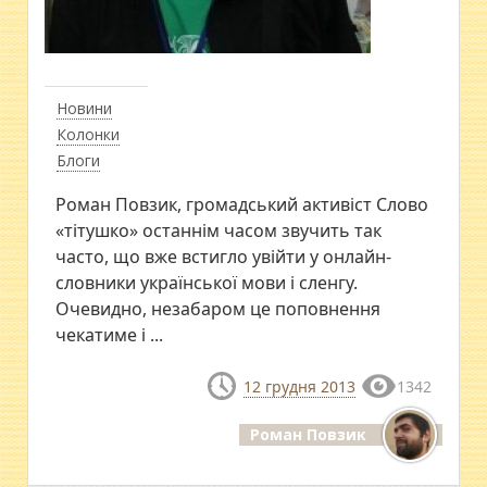
Новини
Колонки
Блоги
Роман Повзик, громадський активіст Cлово
«тітушко» останнім часом звучить так
часто, що вже встигло увійти у онлайн-
словники української мови і сленгу.
Очевидно, незабаром це поповнення
чекатиме і ...
12 грудня 2013
1342
Роман Повзик