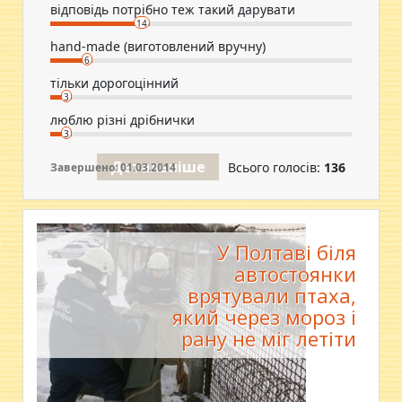
відповідь потрібно теж такий дарувати
14
hand-made (виготовлений вручну)
6
тільки дорогоцінний
3
люблю різні дрібнички
3
Детальніше
Всього голосів:
136
Завершено: 01.03.2014
У Полтаві біля
автостоянки
врятували птаха,
який через мороз і
рану не міг летіти