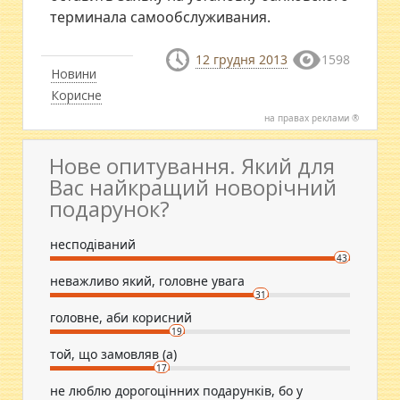
терминала самообслуживания.
12 грудня 2013
1598
Новини
Корисне
на правах реклами ®
Нове опитування. Який для
Вас найкращий новорічний
подарунок?
несподіваний
43
неважливо який, головне увага
31
головне, аби корисний
19
той, що замовляв (а)
17
не люблю дорогоцінних подарунків, бо у