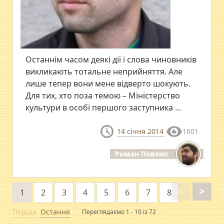
Останнім часом деякі дії і слова чиновників
викликають тотальне неприйняття. Але
лише тепер вони мене відверто шокують.
Для тих, хто поза темою – Міністерство
культури в особі першого заступника ...
14 січня 2014
1601
Роман Повзик
<
>
1
2
3
4
5
6
7
8
Перша
Остання
Переглядаємо 1 - 10 із 72