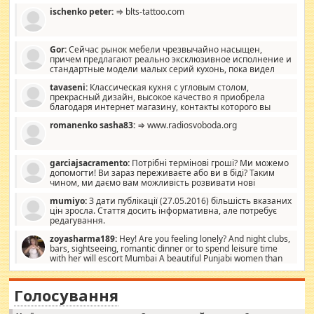
ischenko peter:
⇒ blts-tattoo.com
Gor:
Сейчас рынок мебели чрезвычайно насыщен,
причем предлагают реально эксклюзивное исполнение и
стандартные модели малых серий кухонь, пока видел
отличную кухонную мебель по дизайну, мало походит на
tavaseni:
Классическая кухня с угловым столом,
стандартные формы, в MebelOk, креативненько и что главное -
прекрасный дизайн, высокое качество я приобрела
со вкусом все в порядке, без ненужных наворотов удорожающих
благодаря интернет магазину, контакты которого вы
мебель, а это не последний фактор.
можете просмотреть https://mwood.com.ua.
romanenko sasha83:
⇒ www.radiosvoboda.org
garciajsacramento:
Потрібні термінові гроші? Ми можемо
допомогти! Ви зараз переживаєте або ви в біді? Таким
чином, ми даємо вам можливість розвивати нові
розробки. Як багата людина, я почуваю себе зобов'язаним
mumiyo:
З дати публікації (27.05.2016) більшість вказаних
допомагати людям, які намагаються дати їм шанс. Кожен
цін зросла. Стаття досить інформативна, але потребує
заслуговує на другий шанс, і, оскільки влада не зможе, вони
редагування.
повинні приймати від інших. Для нас нема багато суми, і зрілість
ми визначаємо за взаємною згодою. Ні сюрпризів, ні додаткових
zoyasharma189:
Hey! Are you feeling lonely? And night clubs,
витрат, а тільки узгоджених сум і нічого іншого. Не чекайте і не
bars, sightseeing, romantic dinner or to spend leisure time
коментуйте цей пост. Введіть суму, яку ви хочете подати, і ми
with her will escort Mumbai A beautiful Punjabi women than
зв'яжемося з вами з усіма варіантами. зв'яжіться з нами
sexy escort companion in arms that you guys feel like 5 star luxury
сьогодні на garciajsacramento@gmail.com Вам потрібні термінові
hotel had to spend the night in their search for loved solitaire free
гроші? Ми можемо допомогти!
maintenance stops in Mumbai. Here we offer fair and very attractive
Голосування
woman "Love Solitaire" beautiful figure and shapely body shapes.
Independent escort in Mumbai, truthful, friendly and cheerful girl.