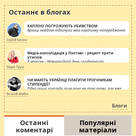
Останнє в блогах
КАПЛІНУ ПОГРОЖУЮТЬ УБИВСТВОМ
Вранці невідомі підкинули мені картинку-попередження
Сергій Каплін
Медіа-консолідація у Полтаві – рецепт проти
утисків
8 вересня – Міжнародний день солідарності
журналістів.
Надія Труш
ЧИ МАЮТЬ УКРАЇНЦІ ПЛАТИТИ ТРІЄЧНИКАМ
СТИПЕНДІЇ?
Рідко пишу лонгріди тим паче на такі теми, але вже
просто дістало! Обурюють сьогоднішні інсенуації
Віталій Улибін
навколо стипендіального питання. Штучно
роздувається ще одна соціальна катастрофа.
Блоги
Останні
Популярні
коментарі
матеріали