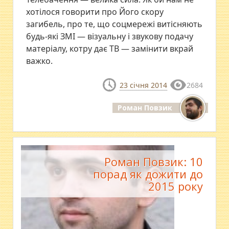
хотілося говорити про Його скору
загибель, про те, що соцмережі витісняють
будь-які ЗМІ — візуальну і звукову подачу
матеріалу, котру дає ТВ — замінити вкрай
важко.
23 січня 2014
2684
Роман Повзик
Роман Повзик: 10
порад як дожити до
2015 року