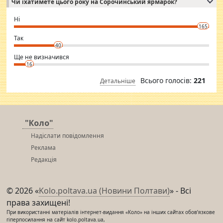
Чи їхатимете цього року на Сорочинський ярмарок?
WhatsApp via an easily can see the latest pictures of her body and the
godly. Variety is the spice of life, he believes, so always travel and
want to meet new people. Sakshi Mirchandani health and figure
Ні
conscious in order to keep yourself fit and regularly go to the health
165
club.
⇒ sakshimirchandani.com
Так
40
Ще не визначився
16
Всього голосів:
221
Детальніше
"Коло"
Надіслати повідомлення
Реклама
Редакція
© 2026 «
Kolo.poltava.ua (Новини Полтави)
» - Всі
права захищені!
При використанні матеріалів інтернет-видання «Коло» на інших сайтах обов’язкове
гіперпосилання на сайт kolo.poltava.ua,