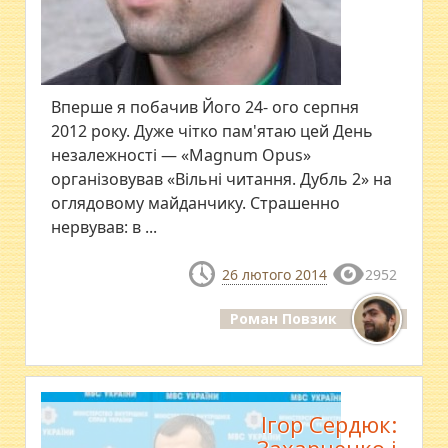
Вперше я побачив Його 24- ого серпня
2012 року. Дуже чітко пам'ятаю цей День
незалежності — «Magnum Opus»
організовував «Вільні читання. Дубль 2» на
оглядовому майданчику. Страшенно
нервував: в ...
26 лютого 2014
2952
Роман Повзик
Ігор Сердюк: