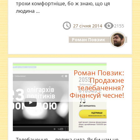
трохи комфортніше, бо ж знаю, що ця
людина ...
27 січня 2014
2155
Роман Повзик
Роман Повзик:
Продажне
телебачення?
Фінансуй чесне!
Телебачення — велика сила. Як би нам не