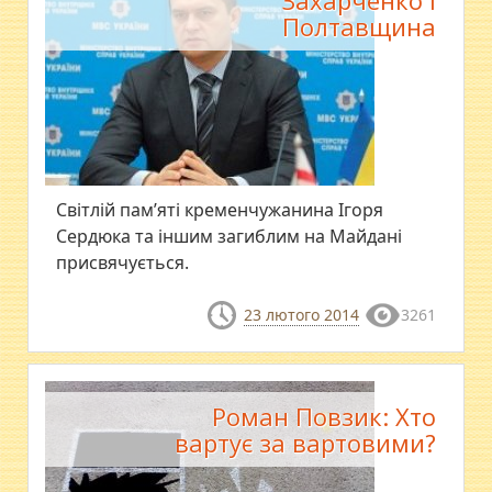
Захарченко і
Полтавщина
Світлій пам’яті кременчужанина Ігоря
Сердюка та іншим загиблим на Майдані
присвячується.
23 лютого 2014
3261
Роман Повзик: Хто
вартує за вартовими?