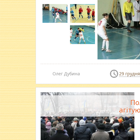
Олег Дубина
29 грудня
По
агіту