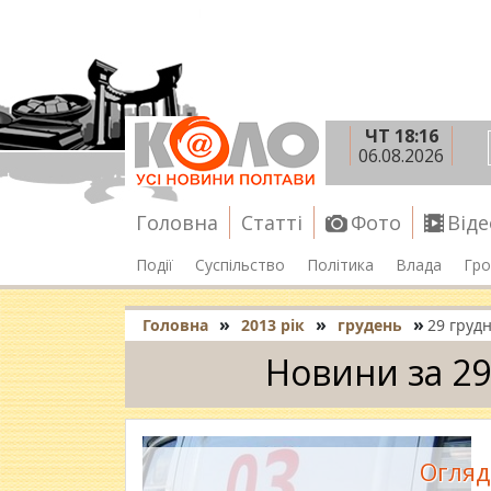
ЧТ 18:16
06.08.2026
Головна
Статті
Фото
Віде
Події
Суспільство
Політика
Влада
Гро
»
»
»
Головна
2013 рік
грудень
29 груд
Новини за 29
Огляд