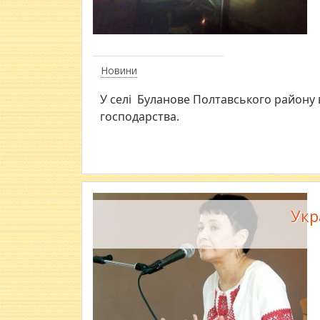
Новини
У селі Буланове Полтавського району 
господарства.
Укр