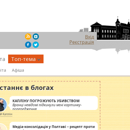
Вхід
Реєстрація
та
Топ-тема
іта
Афіша
станнє в блогах
КАПЛІНУ ПОГРОЖУЮТЬ УБИВСТВОМ
Вранці невідомі підкинули мені картинку-
попередження
ій Каплін
Медіа-консолідація у Полтаві – рецепт проти