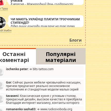
утисків
8 вересня – Міжнародний день солідарності
журналістів.
я Труш
ЧИ МАЮТЬ УКРАЇНЦІ ПЛАТИТИ ТРІЄЧНИКАМ
СТИПЕНДІЇ?
Рідко пишу лонгріди тим паче на такі теми,
але вже просто дістало! Обурюють сьогоднішні
лій Улибін
інсенуації навколо стипендіального питання.
Штучно роздувається ще одна соціальна
Блоги
катастрофа.
Останні
Популярні
коментарі
матеріали
ischenko peter:
⇒ blts-tattoo.com
Gor:
Сейчас рынок мебели чрезвычайно насыщен,
причем предлагают реально эксклюзивное
исполнение и стандартные модели малых серий
хонь, пока видел отличную кухонную мебель по
tavaseni:
Классическая кухня с угловым столом,
зайну, мало походит на стандартные формы, в MebelOk,
прекрасный дизайн, высокое качество я приобрела
еативненько и что главное - со вкусом все в порядке,
благодаря интернет магазину, контакты которого
з ненужных наворотов удорожающих мебель, а это не
 можете просмотреть https://mwood.com.ua.
следний фактор.
romanenko sasha83:
⇒ www.radiosvoboda.org