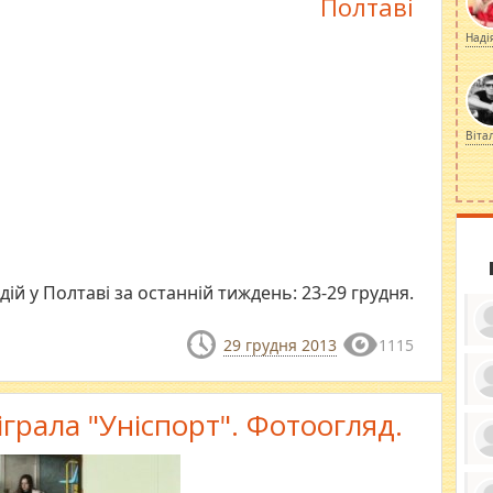
Полтаві
Наді
Віта
ій у Полтаві за останній тиждень: 23-29 грудня.
29 грудня 2013
1115
ку
іграла "Уніспорт". Фотоогляд.
ди
кр
бе
вы
по