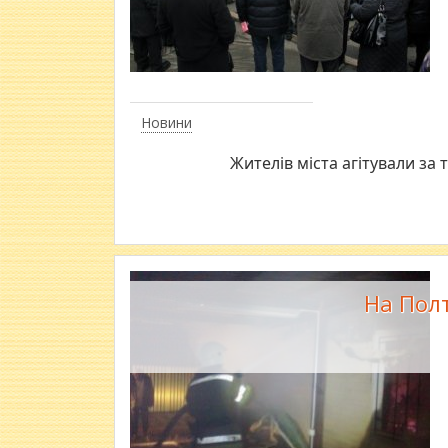
Новини
Жителів міста агітували за 
На Пол