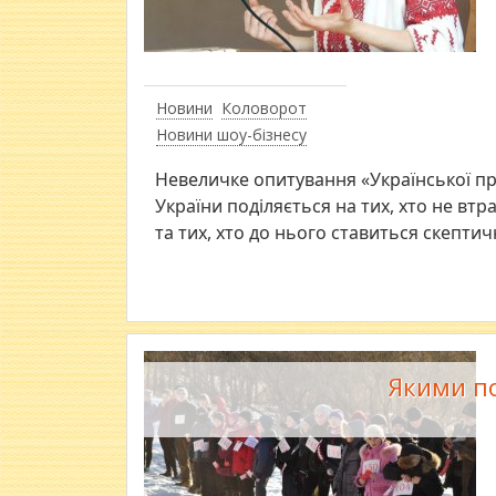
Новини
Коловорот
Новини шоу-бізнесу
Невеличке опитування «Української пр
України поділяється на тих, хто не втр
та тих, хто до нього ставиться скептич
Якими по