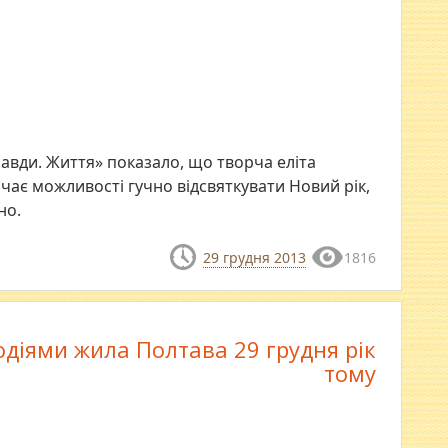
авди. Життя» показало, що творча еліта
ачає можливості гучно відсвяткувати Новий рік,
но.
29 грудня 2013
1816
діями жила Полтава 29 грудня рік
тому