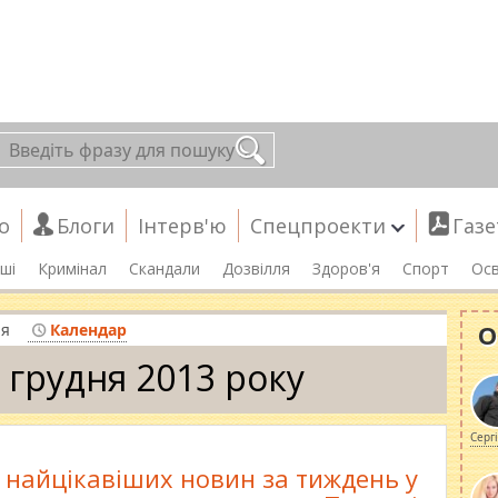
о
Блоги
Інтерв'ю
Спецпроекти
Газе
ші
Кримінал
Скандали
Дозвілля
Здоров'я
Спорт
Осв
О
ня
Календар
 грудня 2013 року
Серг
 найцікавіших новин за тиждень у