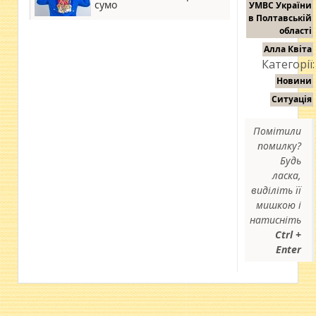
сумо
УМВС України
в Полтавській
області
Алла Квіта
Категорії:
Новини
Ситуація
Помітили
помилку?
Будь
ласка,
виділіть її
мишкою і
натисніть
Ctrl +
Enter