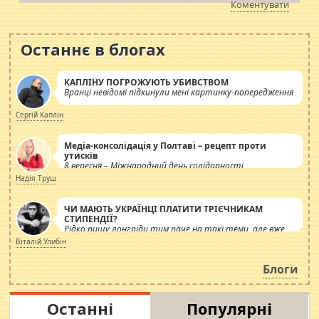
Коментувати
Останнє в блогах
КАПЛІНУ ПОГРОЖУЮТЬ УБИВСТВОМ
Вранці невідомі підкинули мені картинку-попередження
Сергій Каплін
Медіа-консолідація у Полтаві – рецепт проти
утисків
8 вересня – Міжнародний день солідарності
журналістів.
Надія Труш
ЧИ МАЮТЬ УКРАЇНЦІ ПЛАТИТИ ТРІЄЧНИКАМ
СТИПЕНДІЇ?
Рідко пишу лонгріди тим паче на такі теми, але вже
просто дістало! Обурюють сьогоднішні інсенуації
Віталій Улибін
навколо стипендіального питання. Штучно
роздувається ще одна соціальна катастрофа.
Блоги
Останні
Популярні