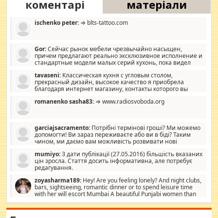
коментарі
матеріали
ischenko peter:
⇒ blts-tattoo.com
Gor:
Сейчас рынок мебели чрезвычайно насыщен,
причем предлагают реально эксклюзивное исполнение и
стандартные модели малых серий кухонь, пока видел
отличную кухонную мебель по дизайну, мало походит на
tavaseni:
Классическая кухня с угловым столом,
стандартные формы, в MebelOk, креативненько и что главное -
прекрасный дизайн, высокое качество я приобрела
со вкусом все в порядке, без ненужных наворотов удорожающих
благодаря интернет магазину, контакты которого вы
мебель, а это не последний фактор.
можете просмотреть https://mwood.com.ua.
romanenko sasha83:
⇒ www.radiosvoboda.org
garciajsacramento:
Потрібні термінові гроші? Ми можемо
допомогти! Ви зараз переживаєте або ви в біді? Таким
чином, ми даємо вам можливість розвивати нові
розробки. Як багата людина, я почуваю себе зобов'язаним
mumiyo:
З дати публікації (27.05.2016) більшість вказаних
допомагати людям, які намагаються дати їм шанс. Кожен
цін зросла. Стаття досить інформативна, але потребує
заслуговує на другий шанс, і, оскільки влада не зможе, вони
редагування.
повинні приймати від інших. Для нас нема багато суми, і зрілість
ми визначаємо за взаємною згодою. Ні сюрпризів, ні додаткових
zoyasharma189:
Hey! Are you feeling lonely? And night clubs,
витрат, а тільки узгоджених сум і нічого іншого. Не чекайте і не
bars, sightseeing, romantic dinner or to spend leisure time
коментуйте цей пост. Введіть суму, яку ви хочете подати, і ми
with her will escort Mumbai A beautiful Punjabi women than
зв'яжемося з вами з усіма варіантами. зв'яжіться з нами
sexy escort companion in arms that you guys feel like 5 star luxury
сьогодні на garciajsacramento@gmail.com Вам потрібні термінові
hotel had to spend the night in their search for loved solitaire free
гроші? Ми можемо допомогти!
maintenance stops in Mumbai. Here we offer fair and very attractive