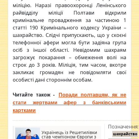
міліцію. Наразі правоохоронці Ленінського
райвідділу міліції Полтави відкрили
кримінальне провадження за частиною 1
статті 190 Кримінального кодексу України –
шахрайство. Слідчі припускають, що у скоєні
телефонної афери могла бути задіяна група
осіб з іншої області. Невідомим шахраям
загрожує покарання – обмеження волі на
строк до 3 років. Міліція, тим часом, вкотре
закликає громадян не повідомляти свої
особисті дані стороннім особам.
Читайте також -
Поради полтавцям, як не
стати жертвами афер з банківськими
картками
Позначення:
Українець із Решетилівки
шахрайство
став чемпіоном Європи з