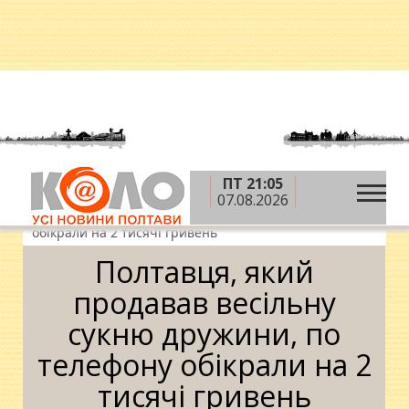
ПТ 21:05
»
»
»
Головна
Новини
Ситуація
Полтавця,
07.08.2026
який продавав весільну сукню дружини, по телефону
обікрали на 2 тисячі гривень
Полтавця, який
продавав весільну
сукню дружини, по
телефону обікрали на 2
тисячі гривень