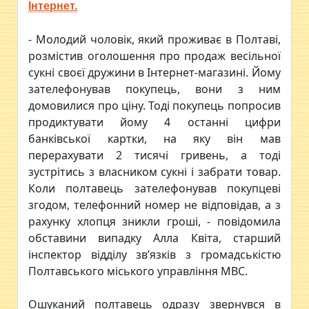
Інтернет.
- Молодий чоловік, який проживає в Полтаві,
розмістив оголошення про продаж весільної
сукні своєї дружини в Інтернет-магазині. Йому
зателефонував покупець, вони з ним
домовилися про ціну. Тоді покупець попросив
продиктувати йому 4 останні цифри
банківської картки, на яку він мав
перерахувати 2 тисячі гривень, а тоді
зустрітись з власником сукні і забрати товар.
Коли полтавець зателефонував покупцеві
згодом, телефонний номер не відповідав, а з
рахунку хлопця зникли гроші, - повідомила
обставини випадку Алла Квіта, старший
iнспектор відділу зв’язків з громадськістю
Полтавського міського управління МВС.
Ошуканий полтавець одразу звернувся в