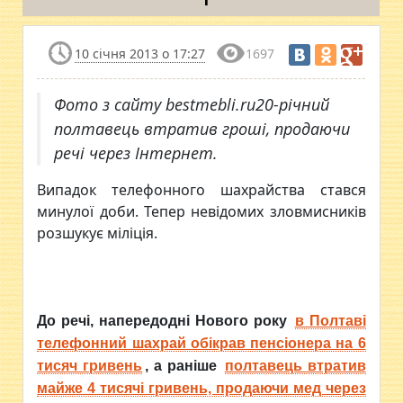
10 січня 2013 о 17:27
1697
Фото з сайту bestmebli.ru20-річний
полтавець втратив гроші, продаючи
речі через Інтернет.
Випадок телефонного шахрайства стався
минулої доби. Тепер невідомих зловмисників
розшукує міліція.
До речі, напередодні Нового року
в Полтаві
телефонний шахрай обікрав пенсіонера на 6
тисяч гривень
, а раніше
полтавець втратив
майже 4 тисячі гривень, продаючи мед через