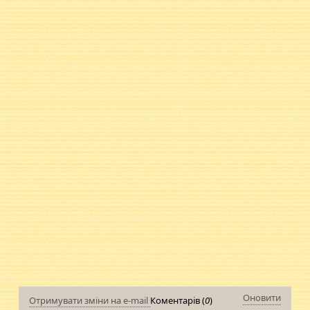
Оновити
Отримувати зміни на e-mail
Коментарів (
0
)