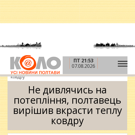
ПТ 21:53
»
»
»
Головна
Новини
Ситуація
Не дивлячись
07.08.2026
на потепління, полтавець вирішив вкрасти теплу
ковдру
Не дивлячись на
потепління, полтавець
вирішив вкрасти теплу
ковдру