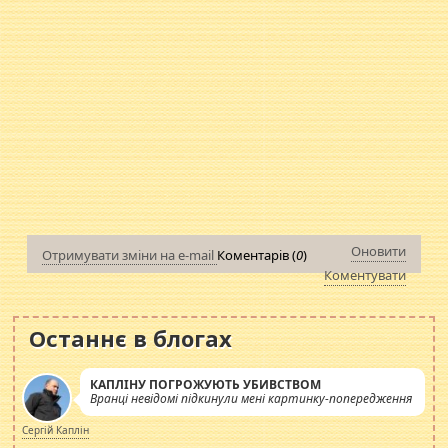
Оновити
Отримувати зміни на e-mail
Коментарів (
0
)
Коментувати
Останнє в блогах
КАПЛІНУ ПОГРОЖУЮТЬ УБИВСТВОМ
Вранці невідомі підкинули мені картинку-попередження
Сергій Каплін