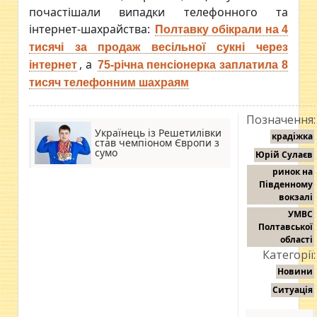
почастішали випадки телефонного та
інтернет-шахрайства:
Полтавку обікрали на 4
тисячі за продаж весільної сукні через
, а
інтернет
75-річна пенсіонерка заплатила 8
тисяч телефонним шахраям
Позначення:
Українець із Решетилівки
крадіжка
став чемпіоном Європи з
сумо
Юрій Сулаєв
ринок на
Південному
вокзалі
УМВС
Полтавської
області
Категорії:
Новини
Ситуація