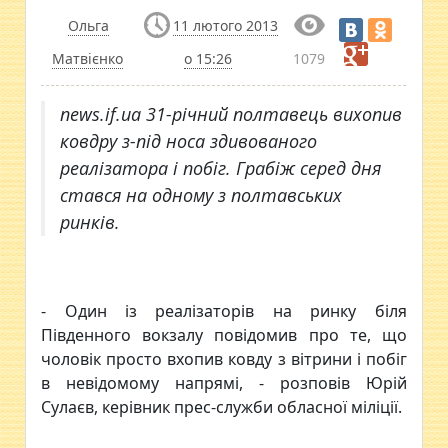
Ольга
11 лютого 2013
Матвієнко
о 15:26
1079
news.if.ua 31-річний полтавець вихопив
ковдру з-під носа здивованого
реалізатора і побіг. Грабіж серед дня
стався на одному з полтавських
ринків.
- Один із реалізаторів на ринку біля
Південного вокзалу повідомив про те, що
чоловік просто вхопив ковду з вітрини і побіг
в невідомому напрямі, - розповів Юрій
Сулаєв, керівник прес-служби обласної міліції.