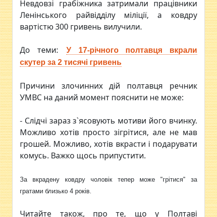
Невдовзі грабіжника затримали працівники
Ленінського райвідділу міліції, а ковдру
вартістю 300 гривень вилучили.
До теми:
У 17-річного полтавця вкрали
скутер за 2 тисячі гривень
Причини злочинних дій полтавця речник
УМВС на даний момент пояснити не може:
- Слідчі зараз з`ясовують мотиви його вчинку.
Можливо хотів просто зігрітися, але не мав
грошей. Можливо, хотів вкрасти і подарувати
комусь. Важко щось припустити.
За вкрадену ковдру чоловік тепер може "грітися" за
гратами близько 4 років.
Читайте також, про те, що у Полтаві