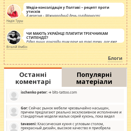
Медіа-консолідація у Полтаві – рецепт проти
утисків
8 вересня – Міжнародний день солідарності
журналістів.
Надія Труш
ЧИ МАЮТЬ УКРАЇНЦІ ПЛАТИТИ ТРІЄЧНИКАМ
СТИПЕНДІЇ?
Рідко пишу лонгріди тим паче на такі теми, але вже
просто дістало! Обурюють сьогоднішні інсенуації
Віталій Улибін
навколо стипендіального питання. Штучно
роздувається ще одна соціальна катастрофа.
Блоги
Останні
Популярні
коментарі
матеріали
ischenko peter:
⇒ blts-tattoo.com
Gor:
Сейчас рынок мебели чрезвычайно насыщен,
причем предлагают реально эксклюзивное исполнение и
стандартные модели малых серий кухонь, пока видел
отличную кухонную мебель по дизайну, мало походит на
tavaseni:
Классическая кухня с угловым столом,
стандартные формы, в MebelOk, креативненько и что главное -
прекрасный дизайн, высокое качество я приобрела
со вкусом все в порядке, без ненужных наворотов удорожающих