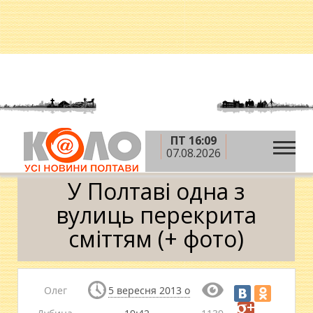
ПТ 16:09
»
»
Головна
Новини
У Полтаві одна з вулиць
07.08.2026
перекрита сміттям (+ фото)
У Полтаві одна з
вулиць перекрита
сміттям (+ фото)
Олег
5 вересня 2013 о