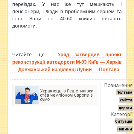
переїздах. У нас же тут мешкають і
пенсіонери, і люди із проблемним серцем та
інші. Вони по 40-60 хвилин чекають
допомоги.
Читайте ще -
Уряд затвердив проект
реконструкції автодороги М-03 Київ — Харків
— Довжанський на ділянці Лубни — Полтава
Позначення:
Українець із Решетилівки
Полтава
став чемпіоном Європи з
сумо
сміття
дороги
Категорії:
Ситуація
Новини