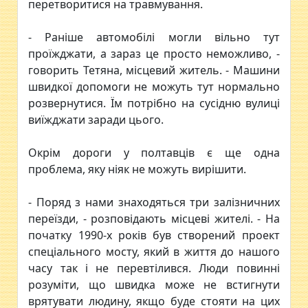
перетворитися на травмування.
- Раніше автомобілі могли вільно тут
проїжджати, а зараз це просто неможливо, -
говорить Тетяна, місцевий житель. - Машини
швидкої допомоги не можуть тут нормально
розвернутися. Їм потрібно на сусідню вулиці
виїжджати заради цього.
Окрім дороги у полтавців є ще одна
проблема, яку ніяк не можуть вирішити.
- Поряд з нами знаходяться три залізничних
переїзди, - розповідають місцеві жителі. - На
початку 1990-х років був створений проект
спеціального мосту, який в життя до нашого
часу так і не перевтілився. Люди повинні
розуміти, що швидка може не встигнути
врятувати людину, якщо буде стояти на цих