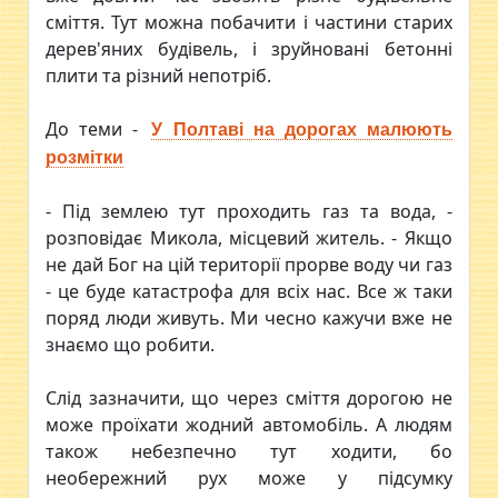
сміття. Тут можна побачити і частини старих
дерев'яних будівель, і зруйновані бетонні
плити та різний непотріб.
До теми -
У Полтаві на дорогах малюють
розмітки
- Під землею тут проходить газ та вода, -
розповідає Микола, місцевий житель. - Якщо
не дай Бог на цій території прорве воду чи газ
- це буде катастрофа для всіх нас. Все ж таки
поряд люди живуть. Ми чесно кажучи вже не
знаємо що робити.
Слід зазначити, що через сміття дорогою не
може проїхати жодний автомобіль. А людям
також небезпечно тут ходити, бо
необережний рух може у підсумку