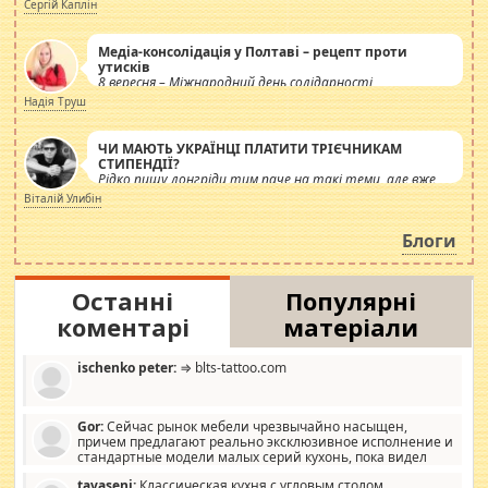
Сергій Каплін
Медіа-консолідація у Полтаві – рецепт проти
утисків
8 вересня – Міжнародний день солідарності
журналістів.
Надія Труш
ЧИ МАЮТЬ УКРАЇНЦІ ПЛАТИТИ ТРІЄЧНИКАМ
СТИПЕНДІЇ?
Рідко пишу лонгріди тим паче на такі теми, але вже
просто дістало! Обурюють сьогоднішні інсенуації
Віталій Улибін
навколо стипендіального питання. Штучно
роздувається ще одна соціальна катастрофа.
Блоги
Останні
Популярні
коментарі
матеріали
ischenko peter:
⇒ blts-tattoo.com
Gor:
Сейчас рынок мебели чрезвычайно насыщен,
причем предлагают реально эксклюзивное исполнение и
стандартные модели малых серий кухонь, пока видел
отличную кухонную мебель по дизайну, мало походит на
tavaseni:
Классическая кухня с угловым столом,
стандартные формы, в MebelOk, креативненько и что главное -