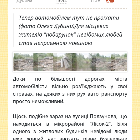
Дубина
19:42
1139
Тепер автомобілем тут не проїхати
(фото Олега Дубини)Для місцевих
жителів "подарунок" невідомих людей
став неприємною новиною
Доки по більшості дорогах міста
автомобілісти вільно роз'їжджають у свої
справах, на деяких з них рух автотранспорту
просто неможливий.
Щось подібне зараз на вулиці Ползунова, що
находиться в мікрорайоні "Лісок-2". Біля
одного з житлових будинків невідомі люди
вже довгий час звозять різне будівельне