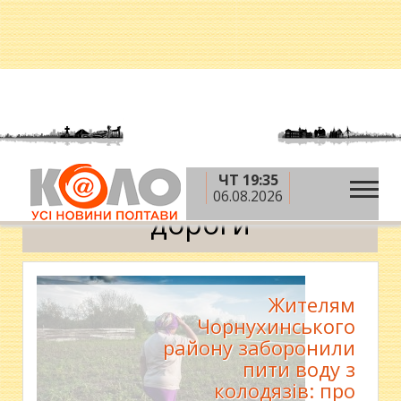
ЧТ 19:35
»
Головна
дороги
06.08.2026
дороги
Жителям
Чорнухинського
району заборонили
пити воду з
колодязів: про