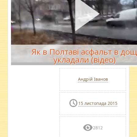
Як в Полтаві асфальт в до
укладали (відео)
Андрій Іванов
15 листопада 2015
2812