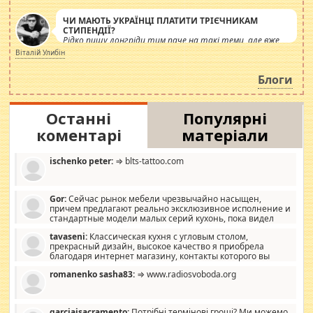
ЧИ МАЮТЬ УКРАЇНЦІ ПЛАТИТИ ТРІЄЧНИКАМ
СТИПЕНДІЇ?
Рідко пишу лонгріди тим паче на такі теми, але вже
просто дістало! Обурюють сьогоднішні інсенуації
Віталій Улибін
навколо стипендіального питання. Штучно
роздувається ще одна соціальна катастрофа.
Блоги
Останні
Популярні
коментарі
матеріали
ischenko peter:
⇒ blts-tattoo.com
Gor:
Сейчас рынок мебели чрезвычайно насыщен,
причем предлагают реально эксклюзивное исполнение и
стандартные модели малых серий кухонь, пока видел
отличную кухонную мебель по дизайну, мало походит на
tavaseni:
Классическая кухня с угловым столом,
стандартные формы, в MebelOk, креативненько и что главное -
прекрасный дизайн, высокое качество я приобрела
со вкусом все в порядке, без ненужных наворотов удорожающих
благодаря интернет магазину, контакты которого вы
мебель, а это не последний фактор.
можете просмотреть https://mwood.com.ua.
romanenko sasha83:
⇒ www.radiosvoboda.org
garciajsacramento:
Потрібні термінові гроші? Ми можемо