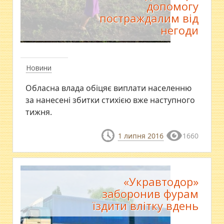
допомогу
постраждалим від
негоди
Новини
Обласна влада обіцяє виплати населенню
за нанесені збитки стихією вже наступного
тижня.
1 липня 2016
1660
«Укравтодор»
заборонив фурам
їздити влітку вдень