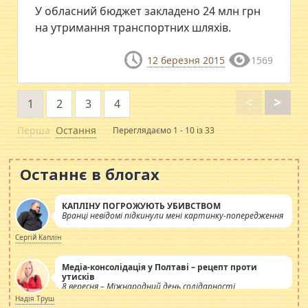
У обласний бюджет закладено 24 млн грн
на утримання транспортних шляхів.
12 березня 2015
1569
<
>
1
2
3
4
Перша
Остання
Переглядаємо 1 - 10 із 33
Останнє в блогах
КАПЛІНУ ПОГРОЖУЮТЬ УБИВСТВОМ
Вранці невідомі підкинули мені картинку-попередження
Сергій Каплін
Медіа-консолідація у Полтаві – рецепт проти
утисків
8 вересня – Міжнародний день солідарності
журналістів.
Надія Труш