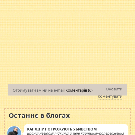
Оновити
Отримувати зміни на e-mail
Коментарів (
0
)
Коментувати
Останнє в блогах
КАПЛІНУ ПОГРОЖУЮТЬ УБИВСТВОМ
Вранці невідомі підкинули мені картинку-попередження