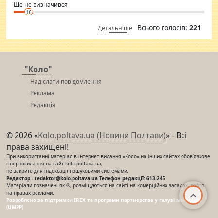
Ще не визначився
16
Всього голосів:
221
Детальніше
"Коло"
Надіслати повідомлення
Реклама
Редакція
© 2026 «
Kolo.poltava.ua (Новини Полтави)
» - Всі
права захищені!
При використанні матеріалів інтернет-видання «Коло» на інших сайтах обов’язкове
гіперпосилання на сайт kolo.poltava.ua,
не закрите для індексації пошуковими системами.
Редактор - redaktor@kolo.poltava.ua Телефон редакції: 613-245
Матеріали позначені як ®, розміщуються на сайті на комерційних засадах, тобто
на правах реклами.
Розроблено за підтримки IREX та програми партнерства у галузі мас-медіа
(UMPP)