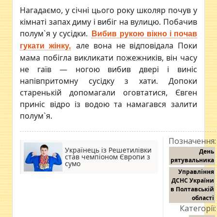
Нагадаємо, у січні цього року школяр почув у
кімнаті запах диму і вибіг на вулицю. Побачив
полум`я у сусідки.
Вибив рукою вікно і почав
але вона не відповідала Поки
гукати жінку,
мама побігла викликати пожежників, він часу
не гаїв — ногою вибив двері і виніс
напівпритомну сусідку з хати. Допоки
старенькій допомагали оговтатися, Євген
приніс відро із водою та намагався залити
полум`я.
Позначення:
Українець із Решетилівки
День
став чемпіоном Європи з
рятувальника
сумо
Управління
ДСНС України
в Полтавській
області
Категорії: