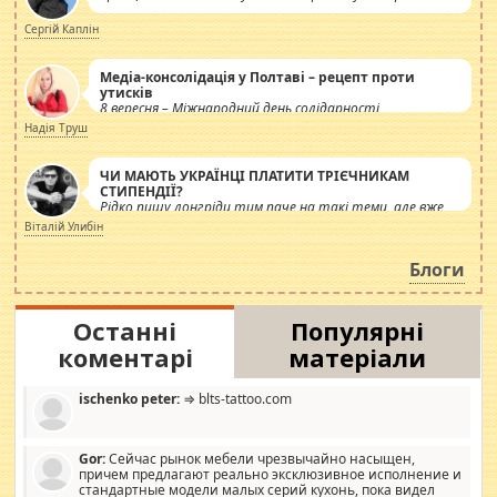
Сергій Каплін
Медіа-консолідація у Полтаві – рецепт проти
утисків
8 вересня – Міжнародний день солідарності
журналістів.
Надія Труш
ЧИ МАЮТЬ УКРАЇНЦІ ПЛАТИТИ ТРІЄЧНИКАМ
СТИПЕНДІЇ?
Рідко пишу лонгріди тим паче на такі теми, але вже
просто дістало! Обурюють сьогоднішні інсенуації
Віталій Улибін
навколо стипендіального питання. Штучно
роздувається ще одна соціальна катастрофа.
Блоги
Останні
Популярні
коментарі
матеріали
ischenko peter:
⇒ blts-tattoo.com
Gor:
Сейчас рынок мебели чрезвычайно насыщен,
причем предлагают реально эксклюзивное исполнение и
стандартные модели малых серий кухонь, пока видел