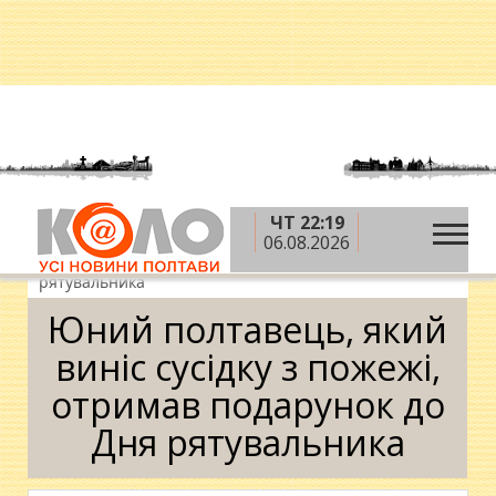
ЧТ 22:19
»
»
Головна
Новини
Юний полтавець, який
06.08.2026
виніс сусідку з пожежі, отримав подарунок до Дня
рятувальника
Юний полтавець, який
виніс сусідку з пожежі,
отримав подарунок до
Дня рятувальника