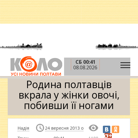
СБ 00:41
»
»
»
Головна
Новини
Ситуація
Родина
08.08.2026
полтавців вкрала у жінки овочі, побивши її ногами
Родина полтавців
вкрала у жінки овочі,
побивши її ногами
Надія
24 вересня 2013 о