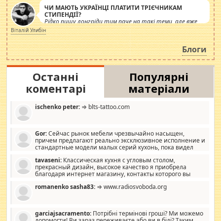
ЧИ МАЮТЬ УКРАЇНЦІ ПЛАТИТИ ТРІЄЧНИКАМ
СТИПЕНДІЇ?
Рідко пишу лонгріди тим паче на такі теми, але вже
просто дістало! Обурюють сьогоднішні інсенуації
Віталій Улибін
навколо стипендіального питання. Штучно
роздувається ще одна соціальна катастрофа.
Блоги
Останні
Популярні
коментарі
матеріали
ischenko peter:
⇒ blts-tattoo.com
Gor:
Сейчас рынок мебели чрезвычайно насыщен,
причем предлагают реально эксклюзивное исполнение и
стандартные модели малых серий кухонь, пока видел
отличную кухонную мебель по дизайну, мало походит на
tavaseni:
Классическая кухня с угловым столом,
стандартные формы, в MebelOk, креативненько и что главное -
прекрасный дизайн, высокое качество я приобрела
со вкусом все в порядке, без ненужных наворотов удорожающих
благодаря интернет магазину, контакты которого вы
мебель, а это не последний фактор.
можете просмотреть https://mwood.com.ua.
romanenko sasha83:
⇒ www.radiosvoboda.org
garciajsacramento:
Потрібні термінові гроші? Ми можемо
допомогти! Ви зараз переживаєте або ви в біді? Таким