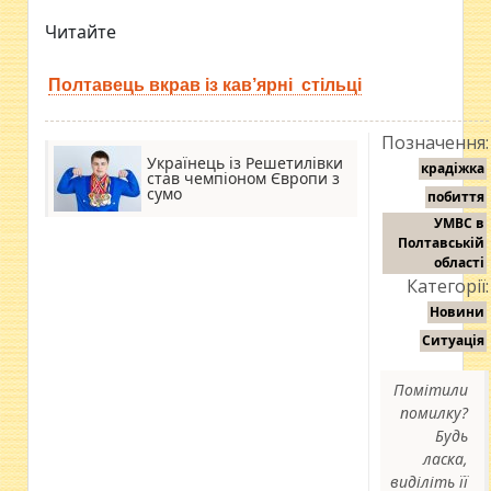
Читайте
Полтавець вкрав із кав’ярні стільці
Позначення:
Українець із Решетилівки
крадіжка
став чемпіоном Європи з
сумо
побиття
УМВС в
Полтавській
області
Категорії:
Новини
Ситуація
Помітили
помилку?
Будь
ласка,
виділіть її