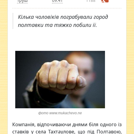
Труш
09:41
1188
Кілька чоловіків пограбували город
полтавки та тяжко побили її.
фото www.mukachevo.ne
Компанія, відпочиваючи днями біля одного із
ставків у села Тахтаулове, що під Полтавою,