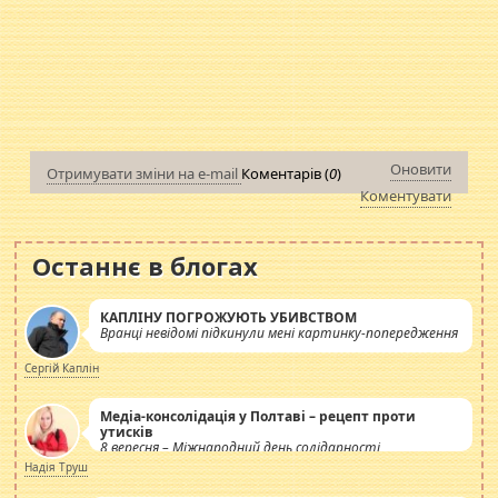
Оновити
Отримувати зміни на e-mail
Коментарів (
0
)
Коментувати
Останнє в блогах
КАПЛІНУ ПОГРОЖУЮТЬ УБИВСТВОМ
Вранці невідомі підкинули мені картинку-попередження
Сергій Каплін
Медіа-консолідація у Полтаві – рецепт проти
утисків
8 вересня – Міжнародний день солідарності
журналістів.
Надія Труш