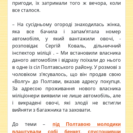
пригоди, їх затримали того ж вечора, коли
все сталося.
– На сусідньому огороді знаходилась жінка,
яка все бачила і запам’ятала номер
автомобіля, у який вантажили овочі, -
розповідає Сергій Коваль, дільничний
інспектор міліції . – Ми встановили власника
даного автомобіля і відразу поїхали до нього
в одне із сіл Полтавського району. У розмові з
чоловіком з’ясувалось, що він продав свою
«Волгу» до Полтави, вказав адресу покупця.
За адресою проживання нового власника
міліціонери виявили не лише автомобіль, але
і викрадені овочі, які злодії не встигли
вийняти з багажника та заховати.
До теми –
під Полтавою молодики
влаштували собі бенкет, спустошивши