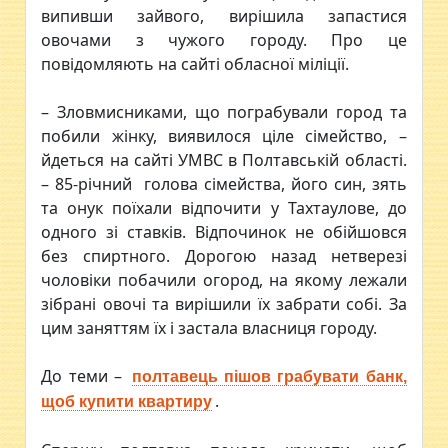
випивши зайвого, вирішила запастися
овочами з чужого городу. Про це
повідомляють на сайті обласної міліції.
– Зловмисниками, що пограбували город та
побили жінку, виявилося ціле сімейство, –
йдеться на сайті УМВС в Полтавській області.
– 85-річний голова сімейства, його син, зять
та онук поїхали відпочити у Тахтаулове, до
одного зі ставків. Відпочинок не обійшовся
без спиртного. Дорогою назад нетверезі
чоловіки побачили огород, на якому лежали
зібрані овочі та вирішили їх забрати собі. За
цим заняттям їх і застала власниця городу.
До теми –
полтавець пішов грабувати банк,
.
щоб купити квартиру