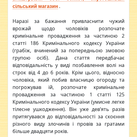
.
сільський магазин
Наразі за бажання привласнити чужий
врожай щодо чоловіків розпочате
кримінальне провадження за частиною 2
статті 186 Кримінального кодексу України
(грабіж, вчинений за попередньою змовою
групою осіб). Дана стаття передбачає
відповідальність у виді позбавлення волі на
строк від 4 до 6 років. Крім цього, відносно
чоловіка, який побив власницю огороду та
погрожував їй, розпочате кримінальне
провадження за частиною 1 статті 125
Кримінального кодексу України (умисне легке
тілесне ушкодження). Він уже дев’ять разів
притягувався до відповідальності за скоєння
різного виду злочинів і провів за гратами
більше двадцяти років.