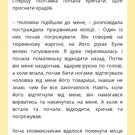
Спершу полтавка почала кричати, щоб
прогнати крадіїв.
– Чоловіки підійшли до мене, – розповідала
постраждала працівникам міліції. - Один із
них почав погрожувати. Він говорив на
тюремному жаргоні, на його руках були
великі татуювання. Я дуже перелякалась і
почала помаленьку відходити назад. Потім
він мене наздогнав, вдарив рукою по голові,
а коли впала, почав бити ногами. відтягували
чоловіка від мене його товариші, інакше не
знаю, чим би все закінчилося. Навіть коли
його відтягнули від мене, він намагався
вирватись та накинутись на мене. А коли я
встала та почала відходити, кричав та
погрожував.
Хоча зловмисникам вдалося покинути місце