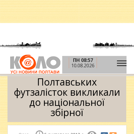
ПН 08:57
»
»
Головна
Новини
Полтавських футзалісток
10.08.2026
викликали до національної збірної
Полтавських
футзалісток викликали
до національної
збірної