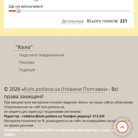
Ще не визначився
16
Всього голосів:
221
Детальніше
"Коло"
Надіслати повідомлення
Реклама
Редакція
© 2026 «
Kolo.poltava.ua (Новини Полтави)
» - Всі
права захищені!
При використанні матеріалів інтернет-видання «Коло» на інших сайтах обов’язкове
гіперпосилання на сайт kolo.poltava.ua,
не закрите для індексації пошуковими системами.
Редактор - redaktor@kolo.poltava.ua Телефон редакції: 613-245
Матеріали позначені як ®, розміщуються на сайті на комерційних засадах, тобто
на правах реклами.
Розроблено за підтримки IREX та програми партнерства у галузі мас-медіа
(UMPP)