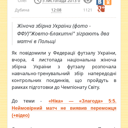
Олег
5 листопада 2013 о
Дубина
12:08
1121
Жіноча збірна України (фото -
ФФУ)"Жовто-блакитні" зіграють два
матчі в Польщі
Як повідомили у Федерації футзалу України,
вчора, 4 листопада національна жіноча
збірна України з футзалу розпочала
навчально-тренувальний збір напередодні
контрольних поєдинків, що пройдуть в
рамках підготовки до Чемпіонату Світу.
До теми -
«Ніка» — «Злагода» 5:5.
Неймовірний матч не виявив переможця
(+відео)