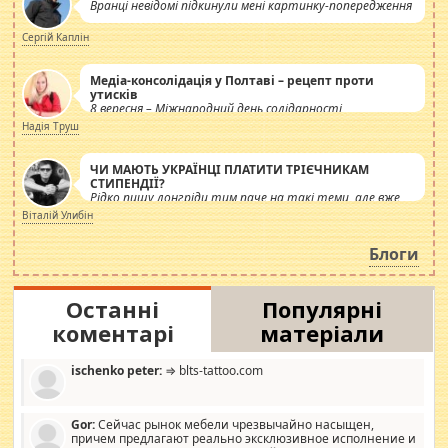
Вранці невідомі підкинули мені картинку-попередження
Сергій Каплін
Медіа-консолідація у Полтаві – рецепт проти
утисків
8 вересня – Міжнародний день солідарності
журналістів.
Надія Труш
ЧИ МАЮТЬ УКРАЇНЦІ ПЛАТИТИ ТРІЄЧНИКАМ
СТИПЕНДІЇ?
Рідко пишу лонгріди тим паче на такі теми, але вже
просто дістало! Обурюють сьогоднішні інсенуації
Віталій Улибін
навколо стипендіального питання. Штучно
роздувається ще одна соціальна катастрофа.
Блоги
Останні
Популярні
коментарі
матеріали
ischenko peter:
⇒ blts-tattoo.com
Gor:
Сейчас рынок мебели чрезвычайно насыщен,
причем предлагают реально эксклюзивное исполнение и