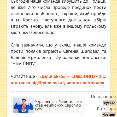
Сьогодні наша команда вирушить до Польщі,
де вже 7-го числа проведе поєдинок проти
національної збірної цієї країни, який пройде
в м. Кросно. Наступного дня жіночі збірні
зіграють знову, але вже в іншому польскому
містечку Новосельце.
Слід зазначити, що у складі нашої команди
проти поляків зіграють Євгенія Шаповал та
Валерія Єрмоленко - футзалістки полтавської
"Ніки-ПНПУ".
Читайте ще -
«Біличанка» — «Ніка-ПНПУ» 1:1:
полтавки відібрали очки у чинних чемпіонок
Позначення:
Українець із Решетилівки
Футзал
став чемпіоном Європи з
Категорії:
сумо
Новини