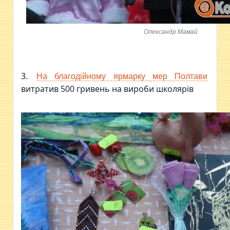
Олександр Мамай
3.
На благодійному ярмарку мер Полтави
витратив 500 гривень на вироби школярів