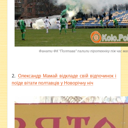
Фанати ФК "Полтава" палили піротехніку піж час ма
2.
Олександр Мамай відкладе свій відпочинок і
поїде вітати полтавців у Новорічну ніч