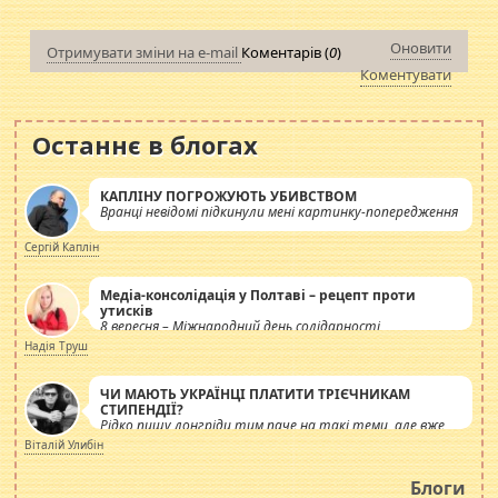
Оновити
Отримувати зміни на e-mail
Коментарів (
0
)
Коментувати
Останнє в блогах
КАПЛІНУ ПОГРОЖУЮТЬ УБИВСТВОМ
Вранці невідомі підкинули мені картинку-попередження
Сергій Каплін
Медіа-консолідація у Полтаві – рецепт проти
утисків
8 вересня – Міжнародний день солідарності
журналістів.
Надія Труш
ЧИ МАЮТЬ УКРАЇНЦІ ПЛАТИТИ ТРІЄЧНИКАМ
СТИПЕНДІЇ?
Рідко пишу лонгріди тим паче на такі теми, але вже
просто дістало! Обурюють сьогоднішні інсенуації
Віталій Улибін
навколо стипендіального питання. Штучно
роздувається ще одна соціальна катастрофа.
Блоги