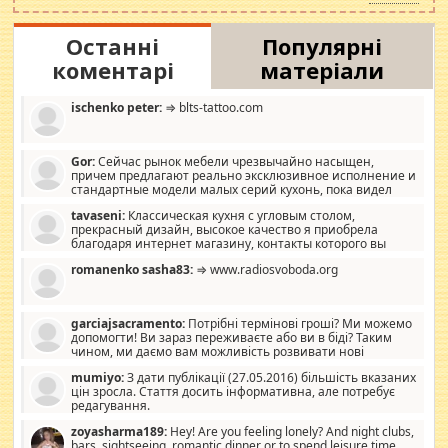
Останні
Популярні
коментарі
матеріали
ischenko peter:
⇒ blts-tattoo.com
Gor:
Сейчас рынок мебели чрезвычайно насыщен,
причем предлагают реально эксклюзивное исполнение и
стандартные модели малых серий кухонь, пока видел
отличную кухонную мебель по дизайну, мало походит на
tavaseni:
Классическая кухня с угловым столом,
стандартные формы, в MebelOk, креативненько и что главное -
прекрасный дизайн, высокое качество я приобрела
со вкусом все в порядке, без ненужных наворотов удорожающих
благодаря интернет магазину, контакты которого вы
мебель, а это не последний фактор.
можете просмотреть https://mwood.com.ua.
romanenko sasha83:
⇒ www.radiosvoboda.org
garciajsacramento:
Потрібні термінові гроші? Ми можемо
допомогти! Ви зараз переживаєте або ви в біді? Таким
чином, ми даємо вам можливість розвивати нові
розробки. Як багата людина, я почуваю себе зобов'язаним
mumiyo:
З дати публікації (27.05.2016) більшість вказаних
допомагати людям, які намагаються дати їм шанс. Кожен
цін зросла. Стаття досить інформативна, але потребує
заслуговує на другий шанс, і, оскільки влада не зможе, вони
редагування.
повинні приймати від інших. Для нас нема багато суми, і зрілість
ми визначаємо за взаємною згодою. Ні сюрпризів, ні додаткових
zoyasharma189:
Hey! Are you feeling lonely? And night clubs,
витрат, а тільки узгоджених сум і нічого іншого. Не чекайте і не
bars, sightseeing, romantic dinner or to spend leisure time