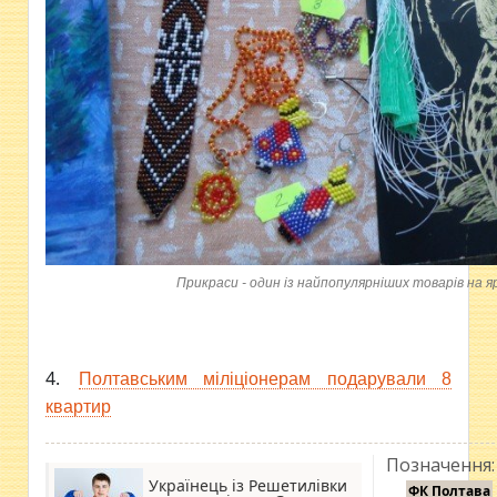
Прикраси - один із найпопулярніших товарів на я
4.
Полтавським міліціонерам подарували 8
квартир
Позначення:
Українець із Решетилівки
ФК Полтава