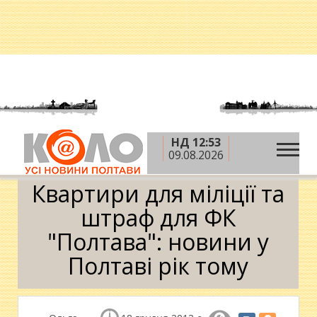
НД 12:53
»
»
Головна
Новини
Квартири для міліції та
09.08.2026
штраф для ФК "Полтава": новини у Полтаві рік тому
Квартири для міліції та
штраф для ФК
"Полтава": новини у
Полтаві рік тому