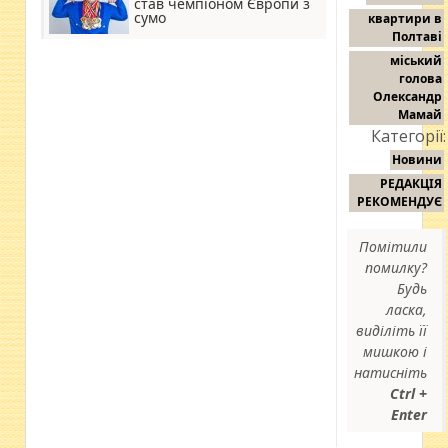
став чемпіоном Європи з
сумо
квартири в
Полтаві
міський
голова
Олександр
Мамай
Категорії:
Новини
РЕДАКЦІЯ
РЕКОМЕНДУЄ
Помітили
помилку?
Будь
ласка,
виділіть її
мишкою і
натисніть
Ctrl +
Enter