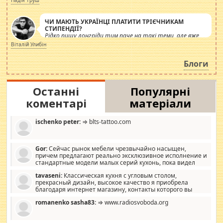
ЧИ МАЮТЬ УКРАЇНЦІ ПЛАТИТИ ТРІЄЧНИКАМ
СТИПЕНДІЇ?
Рідко пишу лонгріди тим паче на такі теми, але вже
просто дістало! Обурюють сьогоднішні інсенуації
Віталій Улибін
навколо стипендіального питання. Штучно
роздувається ще одна соціальна катастрофа.
Блоги
Останні
Популярні
коментарі
матеріали
ischenko peter:
⇒ blts-tattoo.com
Gor:
Сейчас рынок мебели чрезвычайно насыщен,
причем предлагают реально эксклюзивное исполнение и
стандартные модели малых серий кухонь, пока видел
отличную кухонную мебель по дизайну, мало походит на
tavaseni:
Классическая кухня с угловым столом,
стандартные формы, в MebelOk, креативненько и что главное -
прекрасный дизайн, высокое качество я приобрела
со вкусом все в порядке, без ненужных наворотов удорожающих
благодаря интернет магазину, контакты которого вы
мебель, а это не последний фактор.
можете просмотреть https://mwood.com.ua.
romanenko sasha83:
⇒ www.radiosvoboda.org