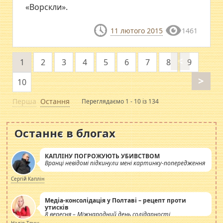
«Ворскли».
11 лютого 2015
1461
<
1
2
3
4
5
6
7
8
9
>
10
Перша
Остання
Переглядаємо 1 - 10 із 134
Останнє в блогах
КАПЛІНУ ПОГРОЖУЮТЬ УБИВСТВОМ
Вранці невідомі підкинули мені картинку-попередження
Сергій Каплін
Медіа-консолідація у Полтаві – рецепт проти
утисків
8 вересня – Міжнародний день солідарності
журналістів.
Надія Труш