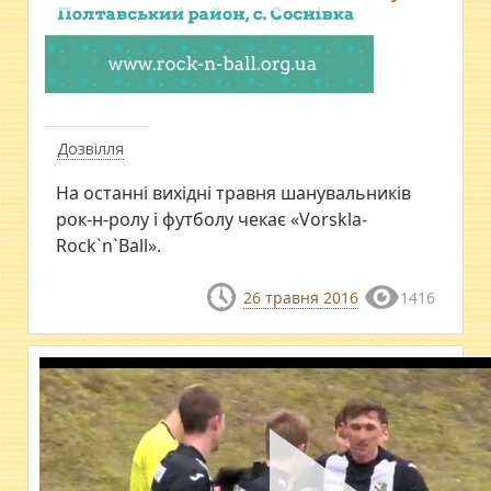
Дозвілля
На останні вихідні травня шанувальників
рок-н-ролу і футболу чекає «Vorskla-
Rock`n`Ball».
26 травня 2016
1416