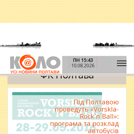
ПН 15:43
»
Головна
ФК Полтава
10.08.2026
ФК Полтава
Під Полтавою
проведуть «Vorskla-
Rock`n`Ball»:
програма та розклад
автобусів