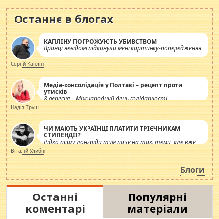
Останнє в блогах
КАПЛІНУ ПОГРОЖУЮТЬ УБИВСТВОМ
Вранці невідомі підкинули мені картинку-попередження
Сергій Каплін
Медіа-консолідація у Полтаві – рецепт проти
утисків
8 вересня – Міжнародний день солідарності
журналістів.
Надія Труш
ЧИ МАЮТЬ УКРАЇНЦІ ПЛАТИТИ ТРІЄЧНИКАМ
СТИПЕНДІЇ?
Рідко пишу лонгріди тим паче на такі теми, але вже
просто дістало! Обурюють сьогоднішні інсенуації
Віталій Улибін
навколо стипендіального питання. Штучно
роздувається ще одна соціальна катастрофа.
Блоги
Останні
Популярні
коментарі
матеріали