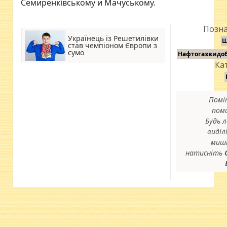
Семиренківському и Мачуському.
Позна
Українець із Решетилівки
Ш
став чемпіоном Європи з
сумо
Нафтогазвидо
Кат
Помі
пом
Будь л
виділ
миш
натисніть