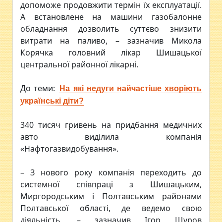
допоможе продовжити термін їх експлуатації.
А встановлене на машини газобалонне
обладнання дозволить суттєво знизити
витрати на паливо, – зазначив Микола
Корячка головний лікар Шишацької
центральної районної лікарні.
До теми:
На які недуги найчастіше хворіють
українські діти?
340 тисяч гривень на придбання медичних
авто виділила компанія
«Нафтогазвидобування».
– З нового року компанія переходить до
системної співпраці з Шишацьким,
Миргородським і Полтавським районами
Полтавської області, де ведемо свою
діяльність, – зазначив Ігор Щуров