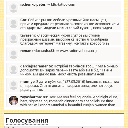
ischenko peter:
⇒ blts-tattoo.com
Gor:
Сейчас рынок мебели чрезвычайно насыщен,
причем предлагают реально эксклюзивное исполнение и
стандартные модели малых серий кухонь, пока видел
отличную кухонную мебель по дизайну, мало походит на
tavaseni:
Классическая кухня с угловым столом,
стандартные формы, в MebelOk, креативненько и что главное -
прекрасный дизайн, высокое качество я приобрела
со вкусом все в порядке, без ненужных наворотов удорожающих
благодаря интернет магазину, контакты которого вы
мебель, а это не последний фактор.
можете просмотреть https://mwood.com.ua.
romanenko sasha83:
⇒ www.radiosvoboda.org
garciajsacramento:
Потрібні термінові гроші? Ми можемо
допомогти! Ви зараз переживаєте або ви в біді? Таким
чином, ми даємо вам можливість розвивати нові
розробки. Як багата людина, я почуваю себе зобов'язаним
mumiyo:
З дати публікації (27.05.2016) більшість вказаних
допомагати людям, які намагаються дати їм шанс. Кожен
цін зросла. Стаття досить інформативна, але потребує
заслуговує на другий шанс, і, оскільки влада не зможе, вони
редагування.
повинні приймати від інших. Для нас нема багато суми, і зрілість
ми визначаємо за взаємною згодою. Ні сюрпризів, ні додаткових
zoyasharma189:
Hey! Are you feeling lonely? And night clubs,
витрат, а тільки узгоджених сум і нічого іншого. Не чекайте і не
bars, sightseeing, romantic dinner or to spend leisure time
коментуйте цей пост. Введіть суму, яку ви хочете подати, і ми
with her will escort Mumbai A beautiful Punjabi women than
зв'яжемося з вами з усіма варіантами. зв'яжіться з нами
sexy escort companion in arms that you guys feel like 5 star luxury
сьогодні на garciajsacramento@gmail.com Вам потрібні термінові
hotel had to spend the night in their search for loved solitaire free
гроші? Ми можемо допомогти!
maintenance stops in Mumbai. Here we offer fair and very attractive
Голосування
woman "Love Solitaire" beautiful figure and shapely body shapes.
Independent escort in Mumbai, truthful, friendly and cheerful girl.