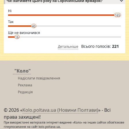
Чи їхатимете цього року на Сорочинський ярмарок?
WhatsApp via an easily can see the latest pictures of her body and the
godly. Variety is the spice of life, he believes, so always travel and
want to meet new people. Sakshi Mirchandani health and figure
Ні
conscious in order to keep yourself fit and regularly go to the health
165
club.
⇒ sakshimirchandani.com
Так
40
Ще не визначився
16
Всього голосів:
221
Детальніше
"Коло"
Надіслати повідомлення
Реклама
Редакція
© 2026 «
Kolo.poltava.ua (Новини Полтави)
» - Всі
права захищені!
При використанні матеріалів інтернет-видання «Коло» на інших сайтах обов’язкове
гіперпосилання на сайт kolo.poltava.ua,