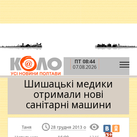
ПТ 08:44
»
»
Головна
Новини
Шишацькі медики отримали
07.08.2026
нові санітарні машини
Шишацькі медики
отримали нові
санітарні машини
Таня
28 грудня 2013 о