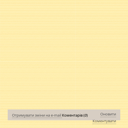
Оновити
Отримувати зміни на e-mail
Коментарів (
0
)
Коментувати