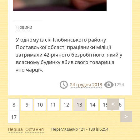
Новини
У одному із сіл Глобинського району
Полтавської області працівники міліції
затримали 42-річного безробітного, який у
власному будинку вбив свого товариша
«по чарці».
24 грудня 2013
1254
<
8
9
10
11
12
13
14
15
16
>
17
Перша
Остання
Переглядаємо 121 - 130 із 5254