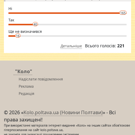
godly. Variety is the spice of life, he believes, so always travel and
want to meet new people. Sakshi Mirchandani health and figure
Ні
conscious in order to keep yourself fit and regularly go to the health
165
club.
⇒ sakshimirchandani.com
Так
40
Ще не визначився
16
Всього голосів:
221
Детальніше
"Коло"
Надіслати повідомлення
Реклама
Редакція
© 2026 «
Kolo.poltava.ua (Новини Полтави)
» - Всі
права захищені!
При використанні матеріалів інтернет-видання «Коло» на інших сайтах обов’язкове
гіперпосилання на сайт kolo.poltava.ua,
не закрите для індексації пошуковими системами.