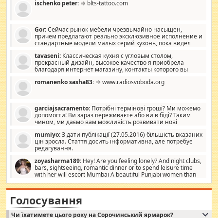
ischenko peter:
⇒ blts-tattoo.com
Gor:
Сейчас рынок мебели чрезвычайно насыщен,
причем предлагают реально эксклюзивное исполнение и
стандартные модели малых серий кухонь, пока видел
отличную кухонную мебель по дизайну, мало походит на
tavaseni:
Классическая кухня с угловым столом,
стандартные формы, в MebelOk, креативненько и что главное -
прекрасный дизайн, высокое качество я приобрела
со вкусом все в порядке, без ненужных наворотов удорожающих
благодаря интернет магазину, контакты которого вы
мебель, а это не последний фактор.
можете просмотреть https://mwood.com.ua.
romanenko sasha83:
⇒ www.radiosvoboda.org
garciajsacramento:
Потрібні термінові гроші? Ми можемо
допомогти! Ви зараз переживаєте або ви в біді? Таким
чином, ми даємо вам можливість розвивати нові
розробки. Як багата людина, я почуваю себе зобов'язаним
mumiyo:
З дати публікації (27.05.2016) більшість вказаних
допомагати людям, які намагаються дати їм шанс. Кожен
цін зросла. Стаття досить інформативна, але потребує
заслуговує на другий шанс, і, оскільки влада не зможе, вони
редагування.
повинні приймати від інших. Для нас нема багато суми, і зрілість
ми визначаємо за взаємною згодою. Ні сюрпризів, ні додаткових
zoyasharma189:
Hey! Are you feeling lonely? And night clubs,
витрат, а тільки узгоджених сум і нічого іншого. Не чекайте і не
bars, sightseeing, romantic dinner or to spend leisure time
коментуйте цей пост. Введіть суму, яку ви хочете подати, і ми
with her will escort Mumbai A beautiful Punjabi women than
зв'яжемося з вами з усіма варіантами. зв'яжіться з нами
sexy escort companion in arms that you guys feel like 5 star luxury
сьогодні на garciajsacramento@gmail.com Вам потрібні термінові
hotel had to spend the night in their search for loved solitaire free
гроші? Ми можемо допомогти!
maintenance stops in Mumbai. Here we offer fair and very attractive
Голосування
woman "Love Solitaire" beautiful figure and shapely body shapes.
Independent escort in Mumbai, truthful, friendly and cheerful girl.
Чи їхатимете цього року на Сорочинський ярмарок?
WhatsApp via an easily can see the latest pictures of her body and the