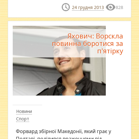
24 грудня 2013
828
Яхович: Ворскла
повинна боротися за
п'ятірку
Новини
Спорт
Форвард збірної Македонії, який грає у
Полтаві, поділився враженнями від