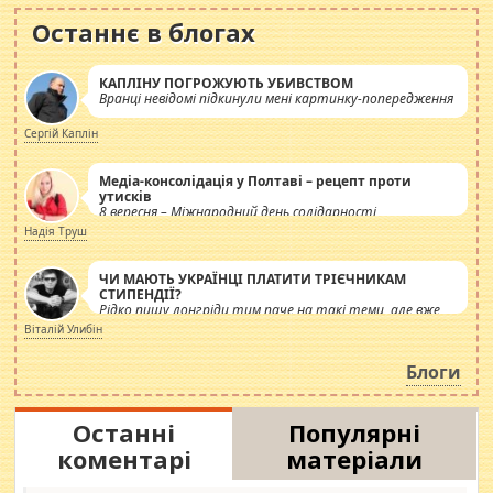
Останнє в блогах
КАПЛІНУ ПОГРОЖУЮТЬ УБИВСТВОМ
Вранці невідомі підкинули мені картинку-попередження
Сергій Каплін
Медіа-консолідація у Полтаві – рецепт проти
утисків
8 вересня – Міжнародний день солідарності
журналістів.
Надія Труш
ЧИ МАЮТЬ УКРАЇНЦІ ПЛАТИТИ ТРІЄЧНИКАМ
СТИПЕНДІЇ?
Рідко пишу лонгріди тим паче на такі теми, але вже
просто дістало! Обурюють сьогоднішні інсенуації
Віталій Улибін
навколо стипендіального питання. Штучно
роздувається ще одна соціальна катастрофа.
Блоги
Останні
Популярні
коментарі
матеріали