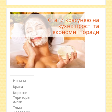
Стати красунею на
кухні: прості та
економні поради
Новини
Краса
Корисне
Територія
жінки
Теми