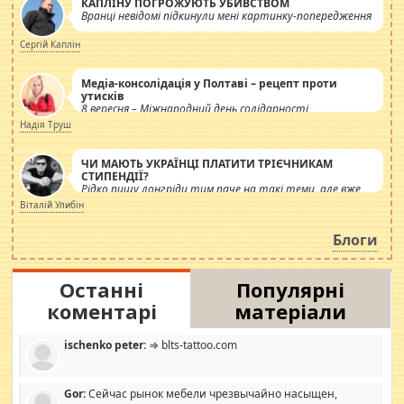
КАПЛІНУ ПОГРОЖУЮТЬ УБИВСТВОМ
Вранці невідомі підкинули мені картинку-попередження
Сергій Каплін
Медіа-консолідація у Полтаві – рецепт проти
утисків
8 вересня – Міжнародний день солідарності
журналістів.
Надія Труш
ЧИ МАЮТЬ УКРАЇНЦІ ПЛАТИТИ ТРІЄЧНИКАМ
СТИПЕНДІЇ?
Рідко пишу лонгріди тим паче на такі теми, але вже
просто дістало! Обурюють сьогоднішні інсенуації
Віталій Улибін
навколо стипендіального питання. Штучно
роздувається ще одна соціальна катастрофа.
Блоги
Останні
Популярні
коментарі
матеріали
ischenko peter:
⇒ blts-tattoo.com
Gor:
Сейчас рынок мебели чрезвычайно насыщен,