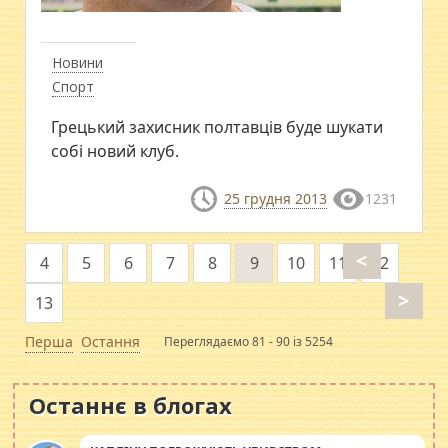
Новини
Спорт
Грецький захисник полтавців буде шукати
собі новий клуб.
25 грудня 2013
1231
<
4
5
6
7
8
9
10
11
12
>
13
Перша
Остання
Переглядаємо 81 - 90 із 5254
Останнє в блогах