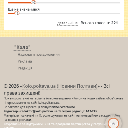
40
Ще не визначився
16
Всього голосів:
221
Детальніше
"Коло"
Надіслати повідомлення
Реклама
Редакція
© 2026 «
Kolo.poltava.ua (Новини Полтави)
» - Всі
права захищені!
При використанні матеріалів інтернет-видання «Коло» на інших сайтах обов’язкове
гіперпосилання на сайт kolo.poltava.ua,
не закрите для індексації пошуковими системами.
Редактор - redaktor@kolo.poltava.ua Телефон редакції: 613-245
Матеріали позначені як ®, розміщуються на сайті на комерційних засадах, тобто
на правах реклами.
Розроблено за підтримки IREX та програми партнерства у галузі мас-медіа