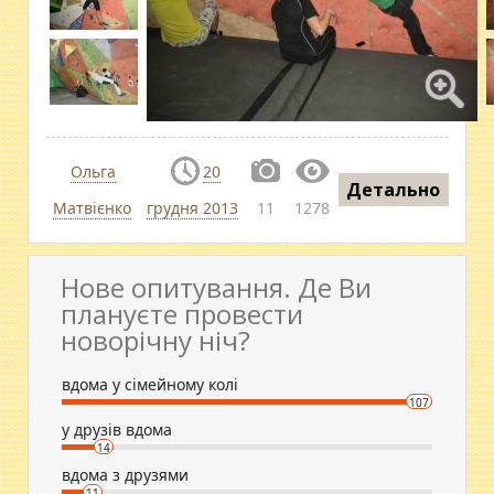
Ольга
20
Детально
Матвієнко
грудня 2013
11
1278
Нове опитування. Де Ви
плануєте провести
новорічну ніч?
вдома у сімейному колі
107
у друзів вдома
14
вдома з друзями
11