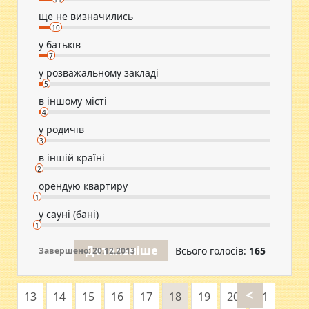
ще не визначились
10
у батьків
7
у розважальному закладі
5
в іншому місті
4
у родичів
3
в іншій країні
2
орендую квартиру
1
у сауні (бані)
1
Детальніше
Всього голосів:
165
Завершено: 20.12.2013
<
13
14
15
16
17
18
19
20
21