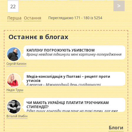
>
22
Перша
Остання
Переглядаємо 171 - 180 із 5254
Останнє в блогах
КАПЛІНУ ПОГРОЖУЮТЬ УБИВСТВОМ
Вранці невідомі підкинули мені картинку-попередження
Сергій Каплін
Медіа-консолідація у Полтаві – рецепт проти
утисків
8 вересня – Міжнародний день солідарності
журналістів.
Надія Труш
ЧИ МАЮТЬ УКРАЇНЦІ ПЛАТИТИ ТРІЄЧНИКАМ
СТИПЕНДІЇ?
Рідко пишу лонгріди тим паче на такі теми, але вже
просто дістало! Обурюють сьогоднішні інсенуації
Віталій Улибін
навколо стипендіального питання. Штучно
роздувається ще одна соціальна катастрофа.
Блоги