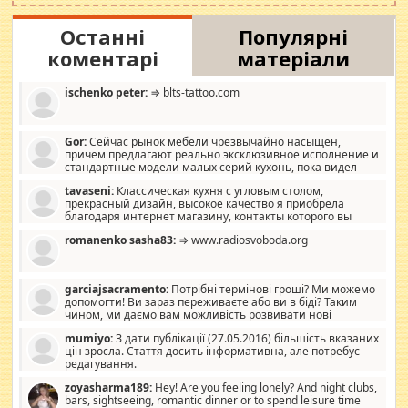
Останні
Популярні
коментарі
матеріали
ischenko peter:
⇒ blts-tattoo.com
Gor:
Сейчас рынок мебели чрезвычайно насыщен,
причем предлагают реально эксклюзивное исполнение и
стандартные модели малых серий кухонь, пока видел
отличную кухонную мебель по дизайну, мало походит на
tavaseni:
Классическая кухня с угловым столом,
стандартные формы, в MebelOk, креативненько и что главное -
прекрасный дизайн, высокое качество я приобрела
со вкусом все в порядке, без ненужных наворотов удорожающих
благодаря интернет магазину, контакты которого вы
мебель, а это не последний фактор.
можете просмотреть https://mwood.com.ua.
romanenko sasha83:
⇒ www.radiosvoboda.org
garciajsacramento:
Потрібні термінові гроші? Ми можемо
допомогти! Ви зараз переживаєте або ви в біді? Таким
чином, ми даємо вам можливість розвивати нові
розробки. Як багата людина, я почуваю себе зобов'язаним
mumiyo:
З дати публікації (27.05.2016) більшість вказаних
допомагати людям, які намагаються дати їм шанс. Кожен
цін зросла. Стаття досить інформативна, але потребує
заслуговує на другий шанс, і, оскільки влада не зможе, вони
редагування.
повинні приймати від інших. Для нас нема багато суми, і зрілість
ми визначаємо за взаємною згодою. Ні сюрпризів, ні додаткових
zoyasharma189:
Hey! Are you feeling lonely? And night clubs,
витрат, а тільки узгоджених сум і нічого іншого. Не чекайте і не
bars, sightseeing, romantic dinner or to spend leisure time
коментуйте цей пост. Введіть суму, яку ви хочете подати, і ми