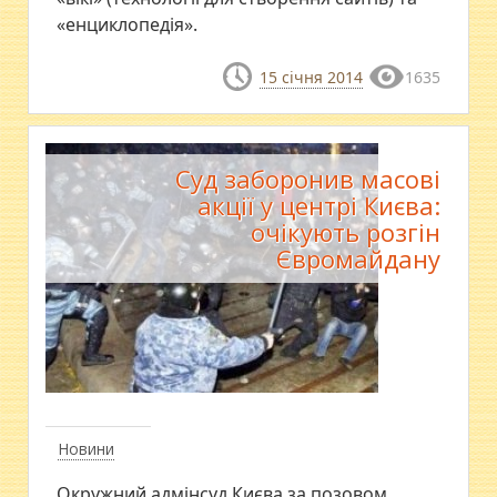
«енциклопедія».
15 січня 2014
1635
Суд заборонив масові
акції у центрі Києва:
очікують розгін
Євромайдану
Новини
Окружний адмінсуд Києва за позовом