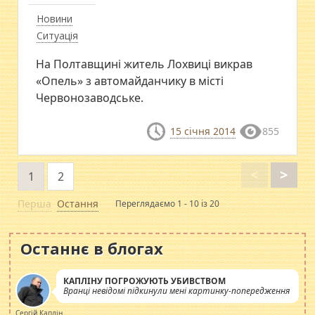
Новини
Ситуація
На Полтавщині житель Лохвиці викрав
«Опель» з автомайданчику в місті
Червонозаводське.
15 січня 2014
855
<
>
1
2
Перша
Остання
Переглядаємо 1 - 10 із 20
Останнє в блогах
КАПЛІНУ ПОГРОЖУЮТЬ УБИВСТВОМ
Вранці невідомі підкинули мені картинку-попередження
Сергій Каплін