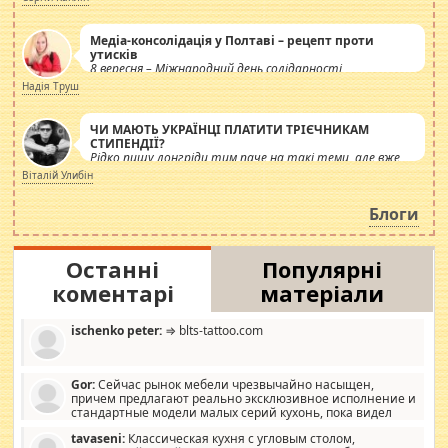
Медіа-консолідація у Полтаві – рецепт проти
утисків
8 вересня – Міжнародний день солідарності
журналістів.
Надія Труш
ЧИ МАЮТЬ УКРАЇНЦІ ПЛАТИТИ ТРІЄЧНИКАМ
СТИПЕНДІЇ?
Рідко пишу лонгріди тим паче на такі теми, але вже
просто дістало! Обурюють сьогоднішні інсенуації
Віталій Улибін
навколо стипендіального питання. Штучно
роздувається ще одна соціальна катастрофа.
Блоги
Останні
Популярні
коментарі
матеріали
ischenko peter:
⇒ blts-tattoo.com
Gor:
Сейчас рынок мебели чрезвычайно насыщен,
причем предлагают реально эксклюзивное исполнение и
стандартные модели малых серий кухонь, пока видел
отличную кухонную мебель по дизайну, мало походит на
tavaseni:
Классическая кухня с угловым столом,
стандартные формы, в MebelOk, креативненько и что главное -