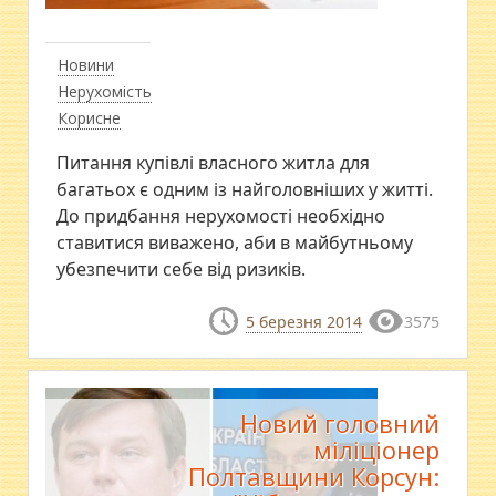
Новини
Нерухомість
Корисне
Питання купівлі власного житла для
багатьох є одним із найголовніших у житті.
До придбання нерухомості необхідно
ставитися виважено, аби в майбутньому
убезпечити себе від ризиків.
5 березня 2014
3575
Новий головний
міліціонер
Полтавщини Корсун: