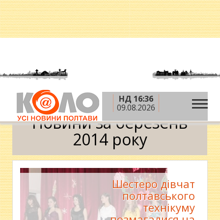
НД 16:36
»
»
Головна
2014 рік
березень
Календар
09.08.2026
Новини за березень
2014 року
Шестеро дівчат
полтавського
технікуму
позмагалися на