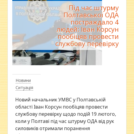
Під час штурму
Полтавської ОДА
постраждало 4
людей: Іван Корсун
пообіцяв провести
службову перевірку
Новини
Ситуація
Новий начальник УМВС у Полтавській
області Іван Корсун пообіцяв провести
службову перевірку щодо подій 19 лютого,
коли у Полтаві під час штурму ОДА від рук
силовиків отримали поранення