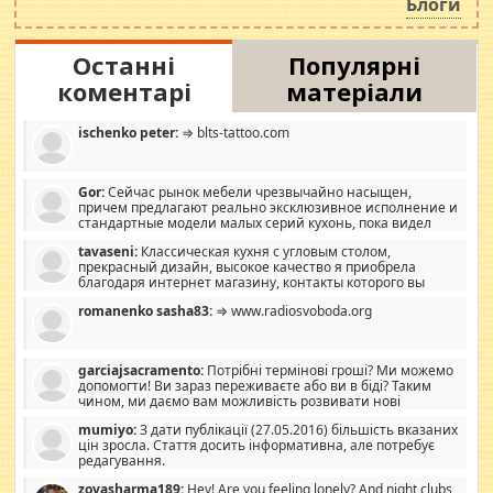
Блоги
Останні
Популярні
коментарі
матеріали
ischenko peter:
⇒ blts-tattoo.com
Gor:
Сейчас рынок мебели чрезвычайно насыщен,
причем предлагают реально эксклюзивное исполнение и
стандартные модели малых серий кухонь, пока видел
отличную кухонную мебель по дизайну, мало походит на
tavaseni:
Классическая кухня с угловым столом,
стандартные формы, в MebelOk, креативненько и что главное -
прекрасный дизайн, высокое качество я приобрела
со вкусом все в порядке, без ненужных наворотов удорожающих
благодаря интернет магазину, контакты которого вы
мебель, а это не последний фактор.
можете просмотреть https://mwood.com.ua.
romanenko sasha83:
⇒ www.radiosvoboda.org
garciajsacramento:
Потрібні термінові гроші? Ми можемо
допомогти! Ви зараз переживаєте або ви в біді? Таким
чином, ми даємо вам можливість розвивати нові
розробки. Як багата людина, я почуваю себе зобов'язаним
mumiyo:
З дати публікації (27.05.2016) більшість вказаних
допомагати людям, які намагаються дати їм шанс. Кожен
цін зросла. Стаття досить інформативна, але потребує
заслуговує на другий шанс, і, оскільки влада не зможе, вони
редагування.
повинні приймати від інших. Для нас нема багато суми, і зрілість
ми визначаємо за взаємною згодою. Ні сюрпризів, ні додаткових
zoyasharma189:
Hey! Are you feeling lonely? And night clubs,