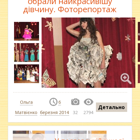
обрали найкрасивішу
дівчину. Фоторепортаж
Ольга
6
Детально
Матвієнко
березня 2014
32
2794