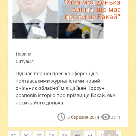
"Хіба моя донька
винна, що має
прізвище Бакай"
Новини
Ситуація
Під час першої прес-конференції з
полтавськими журналістами новий
очільник обласної міліції Іван Корсун
розповів історію про прізвище Бакай, яке
носить його донька.
5 березня 2014
2911
<