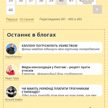
35
36
37
38
39
40
41
42
43
>
44
Перша
Остання
Переглядаємо 391 - 400 із 492
Останнє в блогах
КАПЛІНУ ПОГРОЖУЮТЬ УБИВСТВОМ
Вранці невідомі підкинули мені картинку-попередження
Сергій Каплін
Медіа-консолідація у Полтаві – рецепт проти
утисків
8 вересня – Міжнародний день солідарності
журналістів.
Надія Труш
ЧИ МАЮТЬ УКРАЇНЦІ ПЛАТИТИ ТРІЄЧНИКАМ
СТИПЕНДІЇ?
Рідко пишу лонгріди тим паче на такі теми, але вже
просто дістало! Обурюють сьогоднішні інсенуації
Віталій Улибін
навколо стипендіального питання. Штучно
роздувається ще одна соціальна катастрофа.