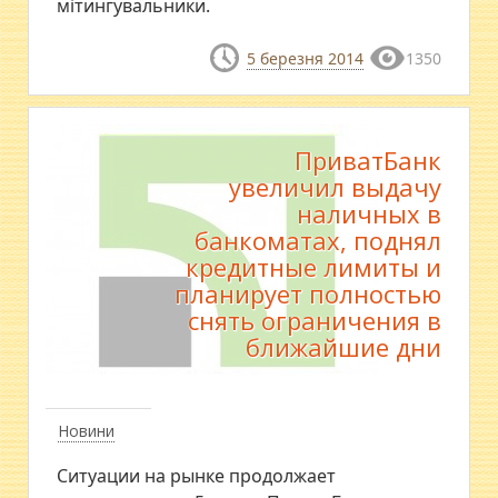
мітингувальники.
5 березня 2014
1350
ПриватБанк
увеличил выдачу
наличных в
банкоматах, поднял
кредитные лимиты и
планирует полностью
снять ограничения в
ближайшие дни
Новини
Ситуации на рынке продолжает