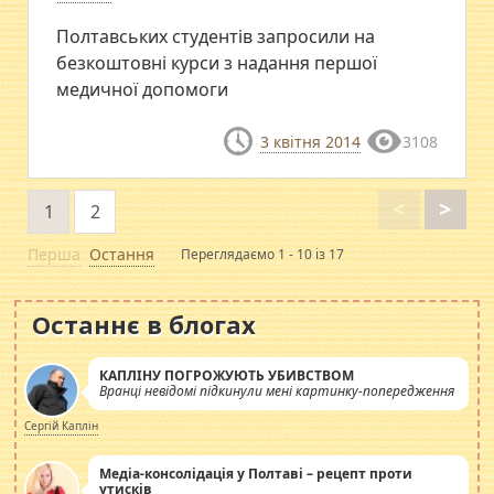
Полтавських студентів запросили на
безкоштовні курси з надання першої
медичної допомоги
3 квітня 2014
3108
<
>
1
2
Перша
Остання
Переглядаємо 1 - 10 із 17
Останнє в блогах
КАПЛІНУ ПОГРОЖУЮТЬ УБИВСТВОМ
Вранці невідомі підкинули мені картинку-попередження
Сергій Каплін
Медіа-консолідація у Полтаві – рецепт проти
утисків