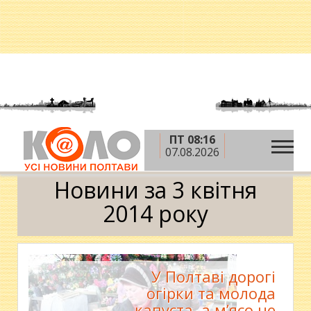
ПТ 08:16
»
»
»
Головна
2014 рік
квітень
3 квітня
07.08.2026
Календар
Новини за 3 квітня
2014 року
У Полтаві дорогі
огірки та молода
капуста, а м’ясо не