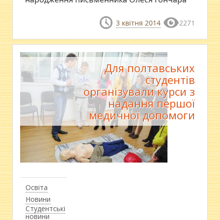
3 квітня 2014
2271
Для полтавських
студентів
організували курси з
надання першої
медичної допомоги
Освіта
Новини
Студентські
новини