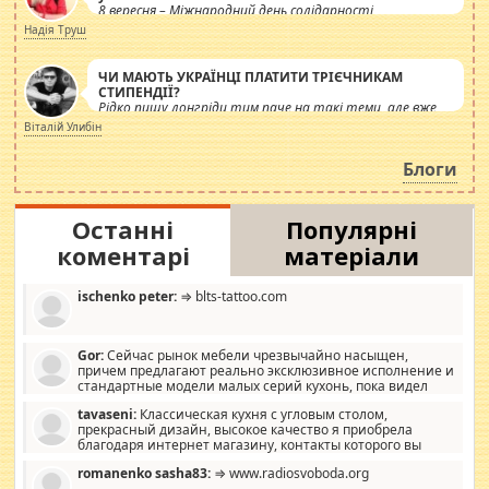
8 вересня – Міжнародний день солідарності
журналістів.
Надія Труш
ЧИ МАЮТЬ УКРАЇНЦІ ПЛАТИТИ ТРІЄЧНИКАМ
СТИПЕНДІЇ?
Рідко пишу лонгріди тим паче на такі теми, але вже
просто дістало! Обурюють сьогоднішні інсенуації
Віталій Улибін
навколо стипендіального питання. Штучно
роздувається ще одна соціальна катастрофа.
Блоги
Останні
Популярні
коментарі
матеріали
ischenko peter:
⇒ blts-tattoo.com
Gor:
Сейчас рынок мебели чрезвычайно насыщен,
причем предлагают реально эксклюзивное исполнение и
стандартные модели малых серий кухонь, пока видел
отличную кухонную мебель по дизайну, мало походит на
tavaseni:
Классическая кухня с угловым столом,
стандартные формы, в MebelOk, креативненько и что главное -
прекрасный дизайн, высокое качество я приобрела
со вкусом все в порядке, без ненужных наворотов удорожающих
благодаря интернет магазину, контакты которого вы
мебель, а это не последний фактор.
можете просмотреть https://mwood.com.ua.
romanenko sasha83:
⇒ www.radiosvoboda.org