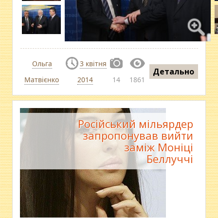
Ольга
3 квітня
Детально
Матвієнко
2014
14
1861
Російський мільярдер
запропонував вийти
заміж Моніці
Беллуччі