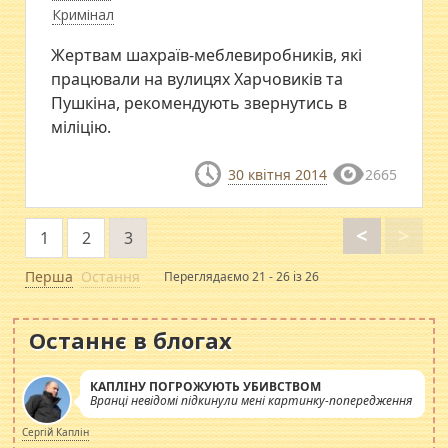
Кримінал
Жертвам шахраїв-меблевиробників, які
працювали на вулицях Харчовиків та
Пушкіна, рекомендують звернутись в
міліцію.
30 квітня 2014
2665
<
>
1
2
3
Перша
Остання
Переглядаємо 21 - 26 із 26
Останнє в блогах
КАПЛІНУ ПОГРОЖУЮТЬ УБИВСТВОМ
Вранці невідомі підкинули мені картинку-попередження
Сергій Каплін