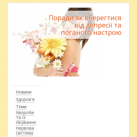
Поради як вберегтися
від депресії та
поганого настрою
Новини
Здоров'я
Теми
Хвороби
та їх
лікування
Нервова
система