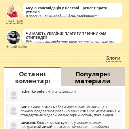
Медіа-консолідація у Полтаві – рецепт проти
утисків
8 вересня – Міжнародний день солідарності
журналістів.
Надія Труш
ЧИ МАЮТЬ УКРАЇНЦІ ПЛАТИТИ ТРІЄЧНИКАМ
СТИПЕНДІЇ?
Рідко пишу лонгріди тим паче на такі теми, але вже
просто дістало! Обурюють сьогоднішні інсенуації
Віталій Улибін
навколо стипендіального питання. Штучно
роздувається ще одна соціальна катастрофа.
Блоги
Останні
Популярні
коментарі
матеріали
ischenko peter:
⇒ blts-tattoo.com
Gor:
Сейчас рынок мебели чрезвычайно насыщен,
причем предлагают реально эксклюзивное исполнение и
стандартные модели малых серий кухонь, пока видел
отличную кухонную мебель по дизайну, мало походит на
tavaseni:
Классическая кухня с угловым столом,
стандартные формы, в MebelOk, креативненько и что главное -
прекрасный дизайн, высокое качество я приобрела
со вкусом все в порядке, без ненужных наворотов удорожающих