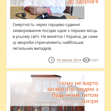
до здоров’я
​Смертність через серцево-судинні
захворювання посідає одне з перших місць
в усьому світі. Не виняток і Україна, де саме
ці хвороби спричиняють найбільше
летальних випадків.
10 липня 2014
5080
Чому не варто
засмагати людям з
будь-яким типом
шкіри