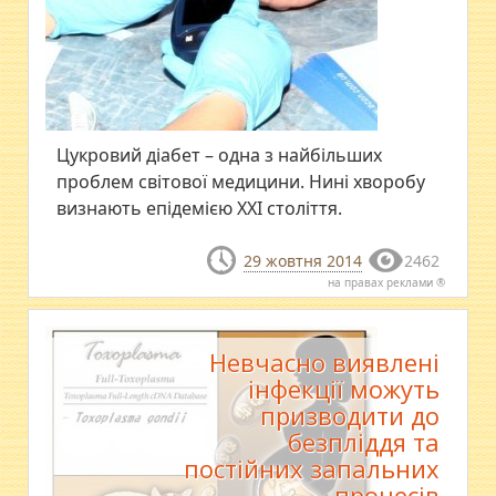
Цукровий діабет – одна з найбільших
проблем світової медицини. Нині хворобу
визнають епідемією ХХІ століття.
29 жовтня 2014
2462
на правах реклами ®
Невчасно виявлені
інфекції можуть
призводити до
безпліддя та
постійних запальних
процесів