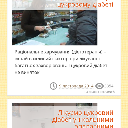
цукровому діабеті
Раціональне харчування (дієтотерапія) –
вкрай важливий фактор при лікуванні
багатьох захворювань. І цукровий діабет –
не виняток.
9 листопада 2014
3354
на правах реклами ®
Лікуємо цукровий
діабет унікальними
апаратними