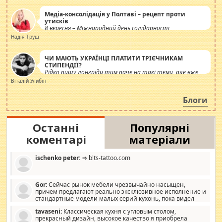
Медіа-консолідація у Полтаві – рецепт проти
утисків
8 вересня – Міжнародний день солідарності
журналістів.
Надія Труш
ЧИ МАЮТЬ УКРАЇНЦІ ПЛАТИТИ ТРІЄЧНИКАМ
СТИПЕНДІЇ?
Рідко пишу лонгріди тим паче на такі теми, але вже
просто дістало! Обурюють сьогоднішні інсенуації
Віталій Улибін
навколо стипендіального питання. Штучно
роздувається ще одна соціальна катастрофа.
Блоги
Останні
Популярні
коментарі
матеріали
ischenko peter:
⇒ blts-tattoo.com
Gor:
Сейчас рынок мебели чрезвычайно насыщен,
причем предлагают реально эксклюзивное исполнение и
стандартные модели малых серий кухонь, пока видел
отличную кухонную мебель по дизайну, мало походит на
tavaseni:
Классическая кухня с угловым столом,
стандартные формы, в MebelOk, креативненько и что главное -
прекрасный дизайн, высокое качество я приобрела
со вкусом все в порядке, без ненужных наворотов удорожающих