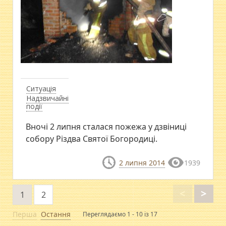
Ситуація
Надзвичайні
події
​Вночі 2 липня сталася пожежа у дзвіниці
собору Різдва Святої Богородиці.
2 липня 2014
1939
<
>
1
2
Перша
Остання
Переглядаємо 1 - 10 із 17