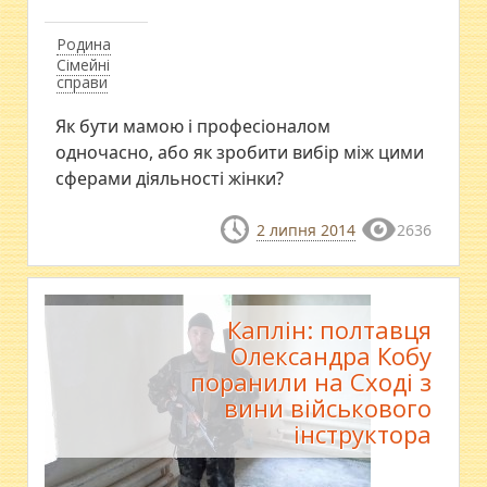
Родина
Сімейні
справи
Як бути мамою і професіоналом
одночасно, або як зробити вибір між цими
сферами діяльності жінки?
2 липня 2014
2636
Каплін: полтавця
Олександра Кобу
поранили на Сході з
вини військового
інструктора