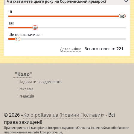
Чи їхатимете цього року на Сорочинський ярмарок?
WhatsApp via an easily can see the latest pictures of her body and the
godly. Variety is the spice of life, he believes, so always travel and
want to meet new people. Sakshi Mirchandani health and figure
Ні
conscious in order to keep yourself fit and regularly go to the health
165
club.
⇒ sakshimirchandani.com
Так
40
Ще не визначився
16
Всього голосів:
221
Детальніше
"Коло"
Надіслати повідомлення
Реклама
Редакція
© 2026 «
Kolo.poltava.ua (Новини Полтави)
» - Всі
права захищені!
При використанні матеріалів інтернет-видання «Коло» на інших сайтах обов’язкове
гіперпосилання на сайт kolo.poltava.ua,