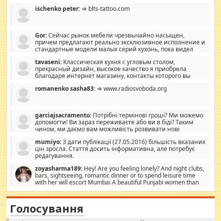
ischenko peter:
⇒ blts-tattoo.com
Gor:
Сейчас рынок мебели чрезвычайно насыщен,
причем предлагают реально эксклюзивное исполнение и
стандартные модели малых серий кухонь, пока видел
отличную кухонную мебель по дизайну, мало походит на
tavaseni:
Классическая кухня с угловым столом,
стандартные формы, в MebelOk, креативненько и что главное -
прекрасный дизайн, высокое качество я приобрела
со вкусом все в порядке, без ненужных наворотов удорожающих
благодаря интернет магазину, контакты которого вы
мебель, а это не последний фактор.
можете просмотреть https://mwood.com.ua.
romanenko sasha83:
⇒ www.radiosvoboda.org
garciajsacramento:
Потрібні термінові гроші? Ми можемо
допомогти! Ви зараз переживаєте або ви в біді? Таким
чином, ми даємо вам можливість розвивати нові
розробки. Як багата людина, я почуваю себе зобов'язаним
mumiyo:
З дати публікації (27.05.2016) більшість вказаних
допомагати людям, які намагаються дати їм шанс. Кожен
цін зросла. Стаття досить інформативна, але потребує
заслуговує на другий шанс, і, оскільки влада не зможе, вони
редагування.
повинні приймати від інших. Для нас нема багато суми, і зрілість
ми визначаємо за взаємною згодою. Ні сюрпризів, ні додаткових
zoyasharma189:
Hey! Are you feeling lonely? And night clubs,
витрат, а тільки узгоджених сум і нічого іншого. Не чекайте і не
bars, sightseeing, romantic dinner or to spend leisure time
коментуйте цей пост. Введіть суму, яку ви хочете подати, і ми
with her will escort Mumbai A beautiful Punjabi women than
зв'яжемося з вами з усіма варіантами. зв'яжіться з нами
sexy escort companion in arms that you guys feel like 5 star luxury
сьогодні на garciajsacramento@gmail.com Вам потрібні термінові
hotel had to spend the night in their search for loved solitaire free
гроші? Ми можемо допомогти!
maintenance stops in Mumbai. Here we offer fair and very attractive
Голосування
woman "Love Solitaire" beautiful figure and shapely body shapes.
Independent escort in Mumbai, truthful, friendly and cheerful girl.