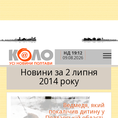
НД 19:12
»
»
»
Головна
2014 рік
липень
2 липня
09.08.2026
Календар
Новини за 2 липня
2014 року
Ведмедя, який
покалічив дитину у
Полтавській області,