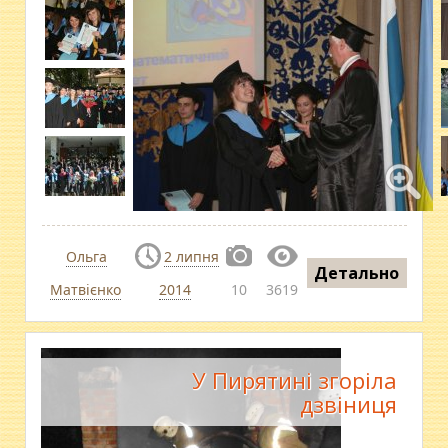
Ольга
2 липня
Детально
Матвієнко
2014
10
3619
У Пирятині згоріла
дзвіниця