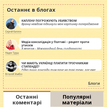
Останнє в блогах
КАПЛІНУ ПОГРОЖУЮТЬ УБИВСТВОМ
Вранці невідомі підкинули мені картинку-попередження
Сергій Каплін
Медіа-консолідація у Полтаві – рецепт проти
утисків
8 вересня – Міжнародний день солідарності
журналістів.
Надія Труш
ЧИ МАЮТЬ УКРАЇНЦІ ПЛАТИТИ ТРІЄЧНИКАМ
СТИПЕНДІЇ?
Рідко пишу лонгріди тим паче на такі теми, але вже
просто дістало! Обурюють сьогоднішні інсенуації
Віталій Улибін
навколо стипендіального питання. Штучно
роздувається ще одна соціальна катастрофа.
Блоги
Останні
Популярні
коментарі
матеріали