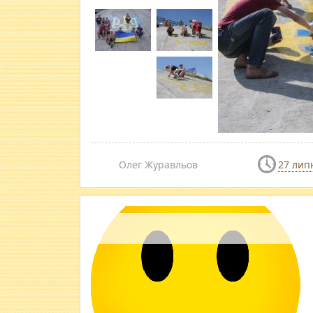
Олег Журавльов
27 лип