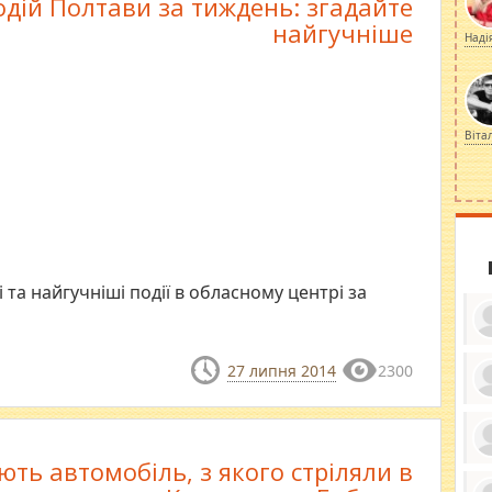
подій Полтави за тиждень: згадайте
найгучніше
Наді
Віта
та найгучніші події в обласному центрі за
27 липня 2014
2300
ку
ди
кр
бе
ть автомобіль, з якого стріляли в
вы
по