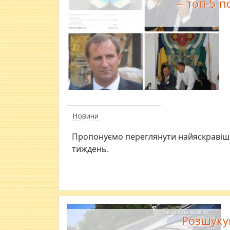
– топ-5 
Новини
Пропонуємо переглянути найяскравіші 
тиждень.
Розшукую