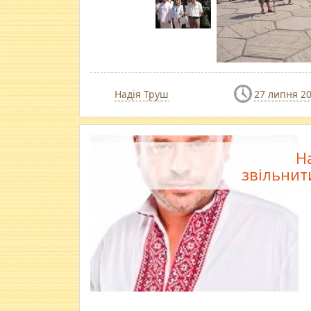
Надія Труш
27 липня 2
Н
звільнит