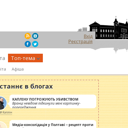
Вхід
Реєстрація
та
Топ-тема
іта
Афіша
станнє в блогах
КАПЛІНУ ПОГРОЖУЮТЬ УБИВСТВОМ
Вранці невідомі підкинули мені картинку-
попередження
ій Каплін
Медіа-консолідація у Полтаві – рецепт проти