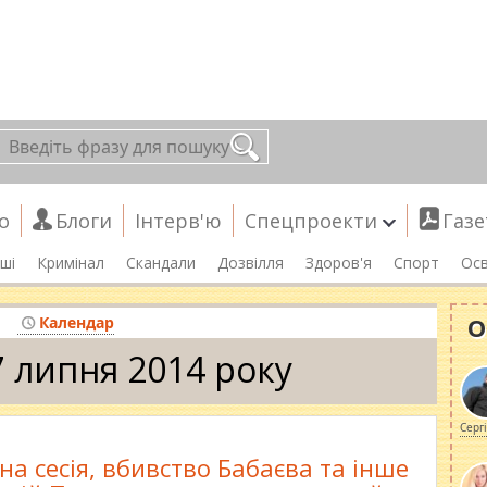
о
Блоги
Інтерв'ю
Спецпроекти
Газе
ші
Кримінал
Скандали
Дозвілля
Здоров'я
Спорт
Осв
О
Календар
7 липня 2014 року
Серг
а сесія, вбивство Бабаєва та інше