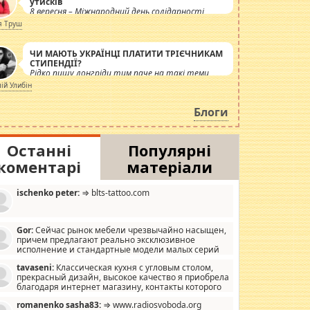
утисків
8 вересня – Міжнародний день солідарності
журналістів.
я Труш
ЧИ МАЮТЬ УКРАЇНЦІ ПЛАТИТИ ТРІЄЧНИКАМ
СТИПЕНДІЇ?
Рідко пишу лонгріди тим паче на такі теми,
але вже просто дістало! Обурюють сьогоднішні
лій Улибін
інсенуації навколо стипендіального питання.
Штучно роздувається ще одна соціальна
Блоги
катастрофа.
Останні
Популярні
коментарі
матеріали
ischenko peter:
⇒ blts-tattoo.com
Gor:
Сейчас рынок мебели чрезвычайно насыщен,
причем предлагают реально эксклюзивное
исполнение и стандартные модели малых серий
хонь, пока видел отличную кухонную мебель по
tavaseni:
Классическая кухня с угловым столом,
зайну, мало походит на стандартные формы, в MebelOk,
прекрасный дизайн, высокое качество я приобрела
еативненько и что главное - со вкусом все в порядке,
благодаря интернет магазину, контакты которого
з ненужных наворотов удорожающих мебель, а это не
 можете просмотреть https://mwood.com.ua.
следний фактор.
romanenko sasha83:
⇒ www.radiosvoboda.org