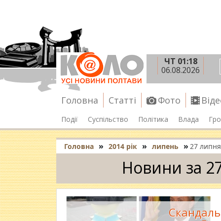
ЧТ 01:18
06.08.2026
Головна
Статті
Фото
Віде
Події
Суспільство
Політика
Влада
Гро
»
»
»
Головна
2014 рік
липень
27 липня
Новини за 2
Скандальн