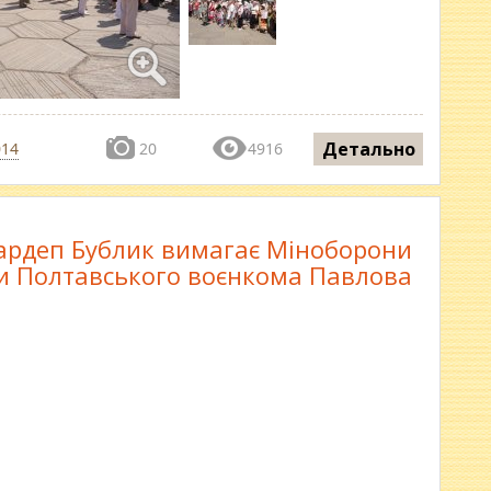
Детально
014
20
4916
ардеп Бублик вимагає Міноборони
и Полтавського воєнкома Павлова