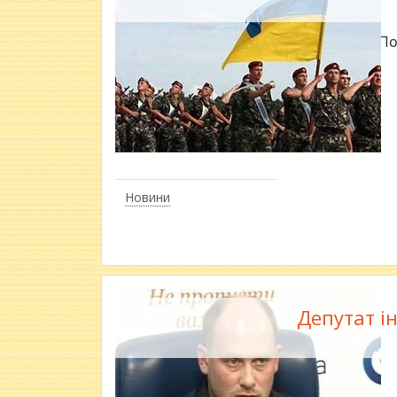
​Лісівники П
Новини
Депутат ін