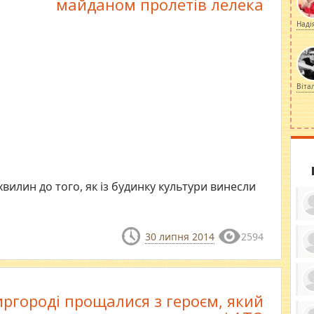
майданом пролетів лелека
Наді
Віта
хвилин до того, як із будинку культури винесли
30 липня 2014
2594
ку
ди
кр
бе
ргороді прощалися з героєм, який
вы
по