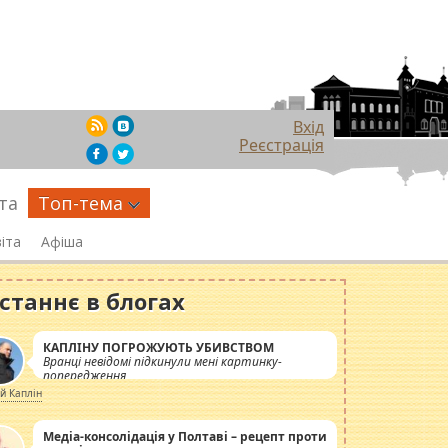
Вхід
Реєстрація
та
Топ-тема
іта
Афіша
станнє в блогах
КАПЛІНУ ПОГРОЖУЮТЬ УБИВСТВОМ
Вранці невідомі підкинули мені картинку-
попередження
ій Каплін
Медіа-консолідація у Полтаві – рецепт проти