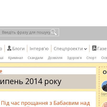
о
Блоги
Інтерв'ю
Спецпроекти
Газе
ші
Кримінал
Скандали
Дозвілля
Здоров'я
Спорт
Осв
О
ар
ипень 2014 року
Серг
Під час прощання з Бабаєвим над