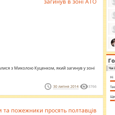
загинув в зоні АТО
ро
се
да
ос
ін
за
тіл
ком
bea
ми
tha
на
nig
Г
по
in 
Sol
алися з Миколою Куценком, який загинув у зоні
Чи 
Ind
gir
bod
Ні
alw
Mir
30 липня 2014
3766
you
Так
⇒ 
Ще
и та пожежники просять полтавців