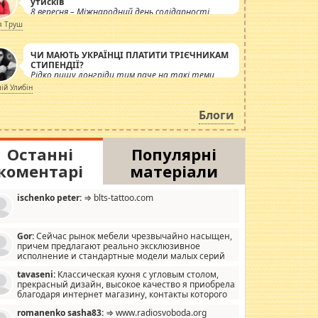
утисків
8 вересня – Міжнародний день солідарності
журналістів.
я Труш
ЧИ МАЮТЬ УКРАЇНЦІ ПЛАТИТИ ТРІЄЧНИКАМ
СТИПЕНДІЇ?
Рідко пишу лонгріди тим паче на такі теми,
але вже просто дістало! Обурюють сьогоднішні
лій Улибін
інсенуації навколо стипендіального питання.
Штучно роздувається ще одна соціальна
Блоги
катастрофа.
Останні
Популярні
коментарі
матеріали
ischenko peter:
⇒ blts-tattoo.com
Gor:
Сейчас рынок мебели чрезвычайно насыщен,
причем предлагают реально эксклюзивное
исполнение и стандартные модели малых серий
хонь, пока видел отличную кухонную мебель по
tavaseni:
Классическая кухня с угловым столом,
зайну, мало походит на стандартные формы, в MebelOk,
прекрасный дизайн, высокое качество я приобрела
еативненько и что главное - со вкусом все в порядке,
благодаря интернет магазину, контакты которого
з ненужных наворотов удорожающих мебель, а это не
 можете просмотреть https://mwood.com.ua.
следний фактор.
romanenko sasha83:
⇒ www.radiosvoboda.org